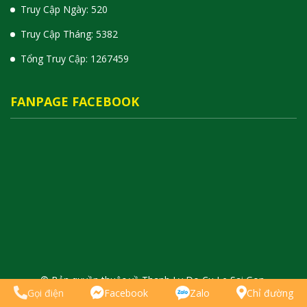
Truy Cập Ngày: 520
Truy Cập Tháng: 5382
Tổng Truy Cập:
1
2
6
7
4
5
9
FANPAGE FACEBOOK
© Bản quyền thuộc về Thanh Ly Do Cu Le Sai Gon.
Gọi điện
Facebook
Zalo
Chỉ đường
Cung cấp bởi
WebSieuToc.Vn