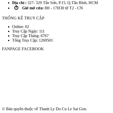
Địa chỉ :
327- 329 Tân Sơn, P.15, Q.Tân Bình, HCM
⏱️ Giờ mở cửa:
8H - 17H30 từ T2 - CN
THỐNG KÊ TRUY CẬP
Online: 02
Truy Cập Ngày: 111
Truy Cập Tháng: 6767
Tổng Truy Cập:
1
2
6
9
5
0
1
FANPAGE FACEBOOK
© Bản quyền thuộc về Thanh Ly Do Cu Le Sai Gon.