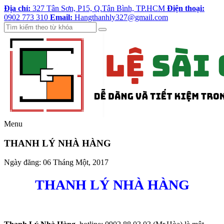
Địa chỉ:
327 Tân Sơn, P15, Q.Tân Bình, TP.HCM
Điện thoại:
0902 773 310
Email:
Hangthanhly327@gmail.com
Menu
THANH LÝ NHÀ HÀNG
Ngày đăng:
06 Tháng Một, 2017
THANH LÝ NHÀ HÀNG