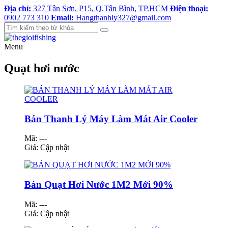
Địa chỉ:
327 Tân Sơn, P15, Q.Tân Bình, TP.HCM
Điện thoại:
0902 773 310
Email:
Hangthanhly327@gmail.com
Menu
Quạt hơi nước
Bán Thanh Lý Máy Làm Mát Air Cooler
Mã: ---
Giá:
Cập nhật
Bán Quạt Hơi Nước 1M2 Mới 90%
Mã: ---
Giá:
Cập nhật