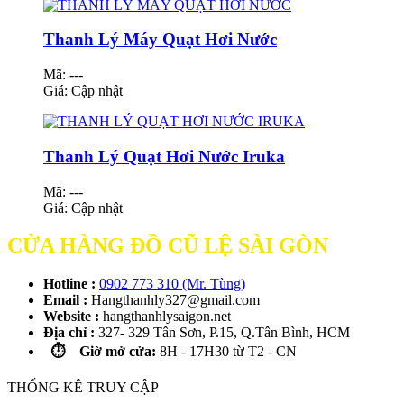
Thanh Lý Máy Quạt Hơi Nước
Mã: ---
Giá:
Cập nhật
Thanh Lý Quạt Hơi Nước Iruka
Mã: ---
Giá:
Cập nhật
CỬA HÀNG ĐỒ CŨ LỆ SÀI GÒN
Hotline :
0902 773 310 (Mr. Tùng)
Email :
Hangthanhly327@gmail.com
Website :
hangthanhlysaigon.net
Địa chỉ :
327- 329 Tân Sơn, P.15, Q.Tân Bình, HCM
⏱️ Giờ mở cửa:
8H - 17H30 từ T2 - CN
THỐNG KÊ TRUY CẬP