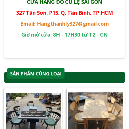
CỬA HÀNG ĐỒ CŨ LỆ SÀI GÒN
327 Tân Sơn, P15, Q. Tân Bình, TP.HCM
Email: Hangthanhly327@gmail.com
Giờ mở cửa: 8H - 17H30 từ T2 - CN
SẢN PHẨM CÙNG LOẠI