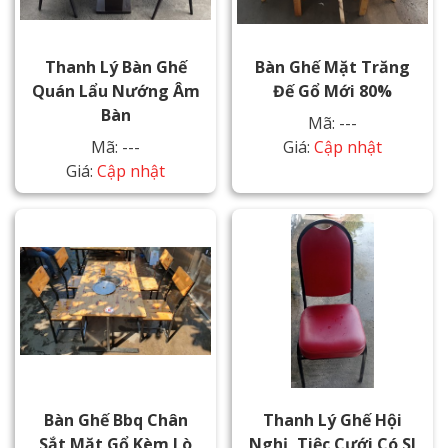
Thanh Lý Bàn Ghế
Bàn Ghế Mặt Trăng
Quán Lẩu Nướng Âm
Đế Gổ Mới 80%
Bàn
Mã: ---
Mã: ---
Giá:
Cập nhật
Giá:
Cập nhật
Bàn Ghế Bbq Chân
Thanh Lý Ghế Hội
Sắt Mặt Gổ Kèm Lò
Nghị, Tiệc Cưới Có Sl