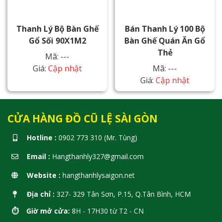
Thanh Lý Bộ Bàn Ghế
Bán Thanh Lý 100 Bộ
Gổ Sối 90X1M2
Bàn Ghế Quán Ăn Gổ
Thẻ
Mã: ---
Giá:
Cập nhật
Mã: ---
Giá:
Cập nhật
CỬA HÀNG ĐỒ CŨ LỆ SÀI GÒN
Hotline :
0902 773 310 (Mr. Tùng)
Email :
Hangthanhly327@gmail.com
Website :
hangthanhlysaigon.net
Địa chỉ :
327- 329 Tân Sơn, P.15, Q.Tân Bình, HCM
⏱️ Giờ mở cửa:
8H - 17H30 từ T2 - CN