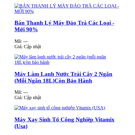
Bán Thanh Lý Máy Đảo Trà Các Loại -
Mới 90%
Mã: ---
Giá:
Cập nhật
Máy Làm Lạnh Nước Trái Cây 2 Ngăn
(Mỗi Ngăn 18L)Còn Bảo Hành
Mã: ---
Giá:
Cập nhật
Máy Xay Sinh Tố Công Nghiệp Vitamix
(Usa)