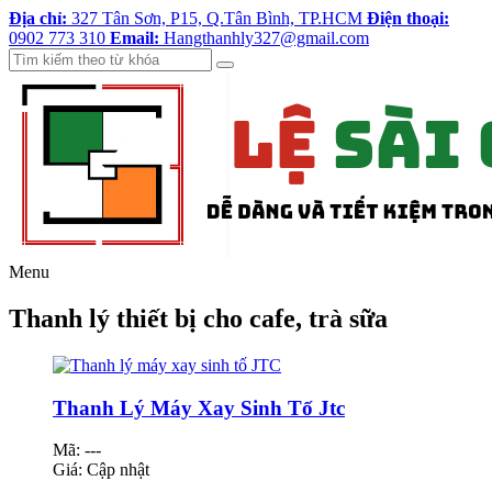
Địa chỉ:
327 Tân Sơn, P15, Q.Tân Bình, TP.HCM
Điện thoại:
0902 773 310
Email:
Hangthanhly327@gmail.com
Menu
Thanh lý thiết bị cho cafe, trà sữa
Thanh Lý Máy Xay Sinh Tố Jtc
Mã: ---
Giá:
Cập nhật