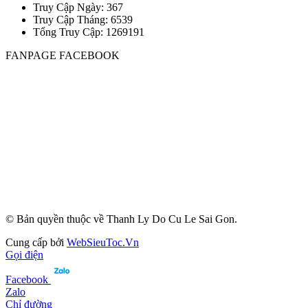
Truy Cập Ngày: 367
Truy Cập Tháng: 6539
Tổng Truy Cập:
1
2
6
9
1
9
1
FANPAGE FACEBOOK
© Bản quyền thuộc về Thanh Ly Do Cu Le Sai Gon.
Cung cấp bởi
WebSieuToc.Vn
Gọi điện
Facebook
Zalo
Chỉ đường