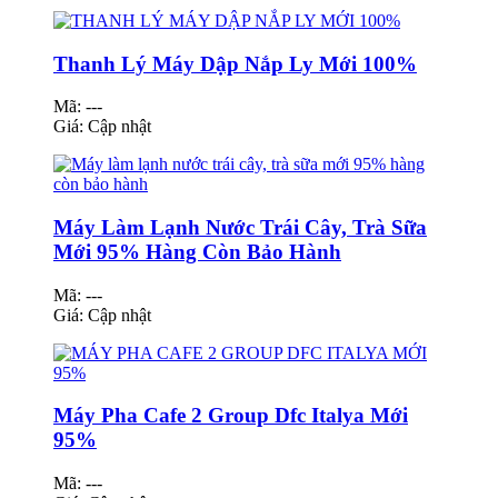
Thanh Lý Máy Dập Nắp Ly Mới 100%
Mã: ---
Giá:
Cập nhật
Máy Làm Lạnh Nước Trái Cây, Trà Sữa
Mới 95% Hàng Còn Bảo Hành
Mã: ---
Giá:
Cập nhật
Máy Pha Cafe 2 Group Dfc Italya Mới
95%
Mã: ---