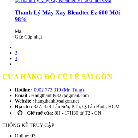
Thanh Lý Máy Xay Blendtec Ez 600 Mới
98%
Mã: ---
Giá:
Cập nhật
1
2
3
CỬA HÀNG ĐỒ CŨ LỆ SÀI GÒN
Hotline :
0902 773 310 (Mr. Tùng)
Email :
Hangthanhly327@gmail.com
Website :
hangthanhlysaigon.net
Địa chỉ :
327- 329 Tân Sơn, P.15, Q.Tân Bình, HCM
⏱️ Giờ mở cửa:
8H - 17H30 từ T2 - CN
THỐNG KÊ TRUY CẬP
Online: 03