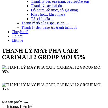
Thanh lý bếp gas mini, bếp nướng gas
Thanh lý các loại dù
Đồ nhựa, đồ inox, đồ gia dụng
Khay inox, khay nhựa
Tô, chén dĩa,...
Thanh lý đồ dùng spa, salon,...
Thanh lý đèn trang trí, tranh trang trí
Chuyên đề
Tin tức
Liên hệ
THANH LÝ MÁY PHA CAFE
CARIMALI 2 GROUP MỚI 95%
Mã sản phẩm:
---
Tình trạng:
Liên hệ