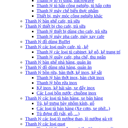
Thanh lý lò vi sóng, microwave
Thanh lý tủ hấp công nghiệp, tủ hấp cơm
Thanh lý máy chế biến thực phẩm
Thiết bị, máy móc công nghiệp khác
Thanh lý bàn ghế cafe, trà sữa
Thanh lý thiết bị cho cafe, trà sữa
Thanh lý thiết bị dùng cho cafe, trà sữa
Thanh lý máy pha cafe, máy xay cafe
Thanh lý đồ dùng Buffet
Thanh lý các loại quầy cafe, tủ , kệ
Thanh lý các loại tủ cabinet, kệ gỗ, kệ trang trí
Thanh lý quầy cafe, pha chế, thu ngân
Thanh lý bàn ghế nhà hàng, quán ăn
Thanh lý đồ dùng nhà hàng, quán ăn
Thanh lý bồn rửa, bàn thớt, kệ inox, kệ sắt
Thanh lý bàn thớt inox, bàn chặt inox
Thanh lý bồn rửa inox
Kệ inox, kệ hải sản, xe đẩy inox
Các Loại bồn nước, chuồng inox
Thanh lý các loại tủ bán hàng, xe bán hàng
Tủ, kệ trưng bày nhôm kính, gổ
Các loại tủ bán hàng (Xe cơm, xe phở...)
Tủ đựng đồ (sắt, gỗ, ...)
Thanh lý các loại lò nướng than, lò nướng gà vịt
Thanh lý các loại quạt