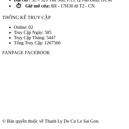
⏱️ Giờ mở cửa:
8H - 17H30 từ T2 - CN
THỐNG KÊ TRUY CẬP
Online: 02
Truy Cập Ngày: 585
Truy Cập Tháng: 5447
Tổng Truy Cập:
1
2
6
7
5
6
0
FANPAGE FACEBOOK
© Bản quyền thuộc về Thanh Ly Do Cu Le Sai Gon.