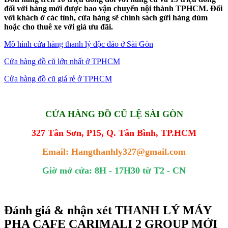
đối với hàng mới được bao vận chuyển nội thành TPHCM. Đối
với khách ở các tỉnh, cửa hàng sẽ chính sách gửi hàng dùm
hoặc cho thuê xe với giá ưu đãi.
Mô hình cửa hàng thanh lý độc đáo ở Sài Gòn
Cửa hàng đồ cũ lớn nhất ở TPHCM
Cửa hàng đồ cũ giá rẻ ở TPHCM
CỬA HÀNG ĐỒ CŨ LỆ SÀI GÒN
327 Tân Sơn, P15, Q. Tân Bình, TP.HCM
Email: Hangthanhly327@gmail.com
Giờ mở cửa: 8H - 17H30 từ T2 - CN
Đánh giá & nhận xét THANH LÝ MÁY
PHA CAFE CARIMALI 2 GROUP MỚI