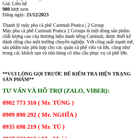
Giá:
Liên hệ
980
lượt xem
Đăng ngày:
21/12/2023
Thanh lý máy pha cà phê Carimali Pratica | 2 Group
Máy pha cà phê Carimali Pratica 2 Groups là một dòng sản phẩm
chất lượng cao của thương hiệu danh tiếng Carimali, được thiết kế
dành riêng cho môi trường chuyên nghiệp. Với công suất mạnh mẽ,
sản phẩm này phù hợp cho các quán cà phê vừa và lớn, cũng như
trong các khách sạn và nhà hàng có nhu cầu phục vụ cà phê lớn.
**VUI LÒNG GỌI TRƯỚC ĐỂ KIỂM TRA HIỆN TRẠNG
SẢN PHẨM**
TƯ VẤN VÀ HỖ TRỢ (ZALO, VIBER):
0902 773 310 ( Mr. TÙNG )
0909 890 292 ( Mr. NGHĨA )
0935 698 219 ( Mr. TÚ )