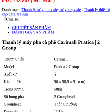
0937 233 863 ( Ms. Mai )
Danh mục :
Thanh lý máy pha cafe, máy xay cafe
,
Thanh lý thiết bị
cho cafe, trà sữa
Chia sẻ:
CHI TIẾT SẢN PHẨM
ĐÁNH GIÁ SẢN PHẨM
Thanh lý máy pha cà phê Carimali Pratica | 2
Group
Thương hiệu
Carimali
Model
Pratica 2 Group
Xuất xứ
Ý
Kích thước
50 x 58,5 x 51 (cm)
Trọng lượng
58kg
Số họng pha
2 Grouphead
Grouphead
Thông thường
Dung tích nồi hơi
11 Lít