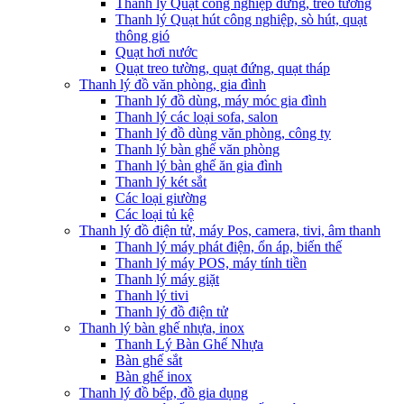
Thanh lý Quạt công nghiệp đứng, treo tường
Thanh lý Quạt hút công nghiệp, sò hút, quạt
thông gió
Quạt hơi nước
Quạt treo tường, quạt đứng, quạt tháp
Thanh lý đồ văn phòng, gia đình
Thanh lý đồ dùng, máy móc gia đình
Thanh lý các loại sofa, salon
Thanh lý đồ dùng văn phòng, công ty
Thanh lý bàn ghế văn phòng
Thanh lý bàn ghế ăn gia đình
Thanh lý két sắt
Các loại giường
Các loại tủ kệ
Thanh lý đồ điện tử, máy Pos, camera, tivi, âm thanh
Thanh lý máy phát điện, ổn áp, biến thế
Thanh lý máy POS, máy tính tiền
Thanh lý máy giặt
Thanh lý tivi
Thanh lý đồ điện tử
Thanh lý bàn ghế nhựa, inox
Thanh Lý Bàn Ghế Nhựa
Bàn ghế sắt
Bàn ghế inox
Thanh lý đồ bếp, đồ gia dụng