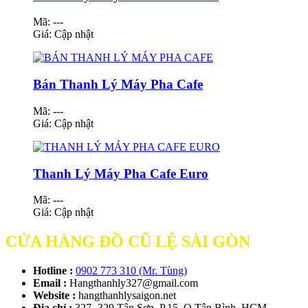
Mã: ---
Giá:
Cập nhật
Bán Thanh Lý Máy Pha Cafe
Mã: ---
Giá:
Cập nhật
Thanh Lý Máy Pha Cafe Euro
Mã: ---
Giá:
Cập nhật
CỬA HÀNG ĐỒ CŨ LỆ SÀI GÒN
Hotline :
0902 773 310 (Mr. Tùng)
Email :
Hangthanhly327@gmail.com
Website :
hangthanhlysaigon.net
Địa chỉ :
327- 329 Tân Sơn, P.15, Q.Tân Bình, HCM