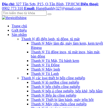
Địa chỉ:
327 Tân Sơn, P15, Q.Tân Bình, TP.HCM
Điện thoại:
0902 773 310
Email:
Hangthanhly327@gmail.com
Trang chủ
Giới thiệu
Sản phẩm
Thanh lý đồ điện lạnh, tủ đông, tủ mát
Thanh lý Máy làm đá, máy làm kem, kem tuyết
Bingsu
Thanh lý Tủ đông inox, tủ mát inox, bàn mát,
bàn đông
Thanh lý Tủ Mát, Tủ bánh kem
Thanh lý Tủ Đông
Thanh lý Máy lạnh
Thanh lý Tủ Lạnh
Thanh lý các loại thiết bị bếp công nghiệp
Thanh lý lò nướng công nghiệp
Thanh lý bếp chiên công nghiệp
Thanh lý bếp á công nghiệp, bếp khè, bếp hầm
Thanh lý Bếp âu công nghiệp
Thanh lý Thiết bị làm bánh, máy trộn bột
Thanh lý Máy rửa chén công nghiệp