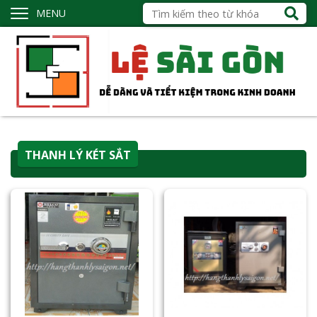
MENU
THANH LÝ KÉT SẮT