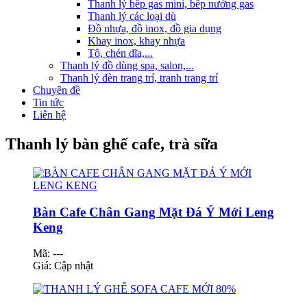
Thanh lý bếp gas mini, bếp nướng gas
Thanh lý các loại dù
Đồ nhựa, đồ inox, đồ gia dụng
Khay inox, khay nhựa
Tô, chén dĩa,...
Thanh lý đồ dùng spa, salon,...
Thanh lý đèn trang trí, tranh trang trí
Chuyên đề
Tin tức
Liên hệ
Thanh lý bàn ghế cafe, trà sữa
Bàn Cafe Chân Gang Mặt Đá Ý Mới Leng
Keng
Mã: ---
Giá:
Cập nhật