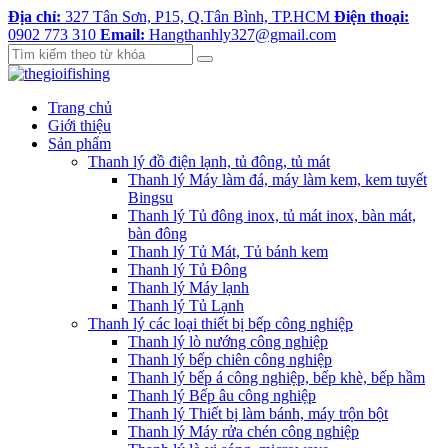
Địa chỉ:
327 Tân Sơn, P15, Q.Tân Bình, TP.HCM
Điện thoại:
0902 773 310
Email:
Hangthanhly327@gmail.com
Trang chủ
Giới thiệu
Sản phẩm
Thanh lý đồ điện lạnh, tủ đông, tủ mát
Thanh lý Máy làm đá, máy làm kem, kem tuyết
Bingsu
Thanh lý Tủ đông inox, tủ mát inox, bàn mát,
bàn đông
Thanh lý Tủ Mát, Tủ bánh kem
Thanh lý Tủ Đông
Thanh lý Máy lạnh
Thanh lý Tủ Lạnh
Thanh lý các loại thiết bị bếp công nghiệp
Thanh lý lò nướng công nghiệp
Thanh lý bếp chiên công nghiệp
Thanh lý bếp á công nghiệp, bếp khè, bếp hầm
Thanh lý Bếp âu công nghiệp
Thanh lý Thiết bị làm bánh, máy trộn bột
Thanh lý Máy rửa chén công nghiệp