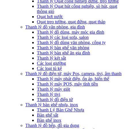
Thanh lý Quạt công nghiệp đứng, treo tường
Thanh lý Quạt hút công nghiệp, sò hút, quạt
thông gió
Quạt hơi nước
Quạt treo tường, quạt đứng, quạt tháp
Thanh lý đồ văn phòng, gia đình
Thanh lý đồ dùng, máy móc gia đình
Thanh lý các loại sofa, salon
Thanh lý đồ dùng văn phòng, công ty
Thanh lý bàn ghế văn phòng
Thanh lý bàn ghế ăn gia đình
Thanh lý két sắt
Các loại giường
Các loại tủ kệ
Thanh lý đồ điện tử, máy Pos, camera, tivi, âm thanh
Thanh lý máy phát điện, ổn áp, biến thế
Thanh lý máy POS, máy tính tiền
Thanh lý máy giặt
Thanh lý tivi
Thanh lý đồ điện tử
Thanh lý bàn ghế nhựa, inox
Thanh Lý Bàn Ghế Nhựa
Bàn ghế sắt
Bàn ghế inox
Thanh lý đồ bếp, đồ gia dụng