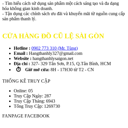
- Tìm hiểu cách sử dụng sản phẩm một cách sáng tạo và đa dạng
hóa không gian kinh doanh.
- Tận dụng các chính sách ưu đãi và khuyến mãi từ nguồn cung cấp
sản phẩm thanh lý.
CỬA HÀNG ĐỒ CŨ LỆ SÀI GÒN
Hotline :
0902 773 310 (Mr. Tùng)
Email :
Hangthanhly327@gmail.com
Website :
hangthanhlysaigon.net
Địa chỉ :
327- 329 Tân Sơn, P.15, Q.Tân Bình, HCM
⏱️ Giờ mở cửa:
8H - 17H30 từ T2 - CN
THỐNG KÊ TRUY CẬP
Online: 05
Truy Cập Ngày: 287
Truy Cập Tháng: 6943
Tổng Truy Cập:
1
2
6
9
7
3
0
FANPAGE FACEBOOK