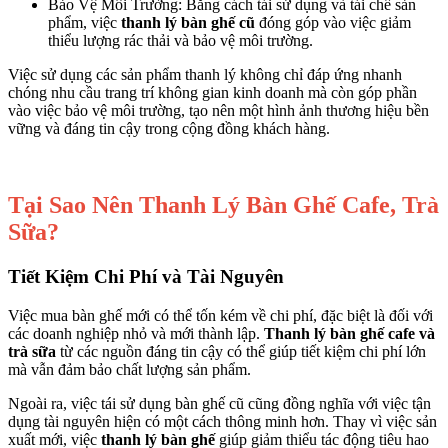
Bảo Vệ Môi Trường: Bằng cách tái sử dụng và tái chế sản
phẩm, việc
thanh lý bàn ghế cũ
đóng góp vào việc giảm
thiểu lượng rác thải và bảo vệ môi trường.
Việc sử dụng các sản phẩm thanh lý không chỉ đáp ứng nhanh
chóng nhu cầu trang trí không gian kinh doanh mà còn góp phần
vào việc bảo vệ môi trường, tạo nên một hình ảnh thương hiệu bền
vững và đáng tin cậy trong cộng đồng khách hàng.
Tại Sao Nên Thanh Lý Bàn Ghế Cafe, Trà
Sữa?
Tiết Kiệm Chi Phí và Tài Nguyên
Việc mua bàn ghế mới có thể tốn kém về chi phí, đặc biệt là đối với
các doanh nghiệp nhỏ và mới thành lập.
Thanh lý bàn ghế cafe và
trà sữa
từ các nguồn đáng tin cậy có thể giúp tiết kiệm chi phí lớn
mà vẫn đảm bảo chất lượng sản phẩm.
Ngoài ra, việc tái sử dụng bàn ghế cũ cũng đồng nghĩa với việc tận
dụng tài nguyên hiện có một cách thông minh hơn. Thay vì việc sản
xuất mới, việc
thanh lý bàn ghế
giúp giảm thiểu tác động tiêu hao