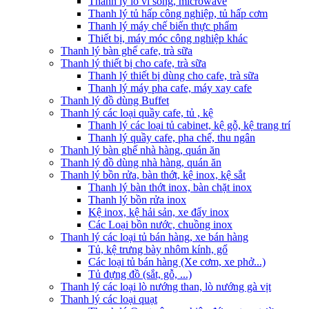
Thanh lý lò vi sóng, microwave
Thanh lý tủ hấp công nghiệp, tủ hấp cơm
Thanh lý máy chế biến thực phẩm
Thiết bị, máy móc công nghiệp khác
Thanh lý bàn ghế cafe, trà sữa
Thanh lý thiết bị cho cafe, trà sữa
Thanh lý thiết bị dùng cho cafe, trà sữa
Thanh lý máy pha cafe, máy xay cafe
Thanh lý đồ dùng Buffet
Thanh lý các loại quầy cafe, tủ , kệ
Thanh lý các loại tủ cabinet, kệ gỗ, kệ trang trí
Thanh lý quầy cafe, pha chế, thu ngân
Thanh lý bàn ghế nhà hàng, quán ăn
Thanh lý đồ dùng nhà hàng, quán ăn
Thanh lý bồn rửa, bàn thớt, kệ inox, kệ sắt
Thanh lý bàn thớt inox, bàn chặt inox
Thanh lý bồn rửa inox
Kệ inox, kệ hải sản, xe đẩy inox
Các Loại bồn nước, chuồng inox
Thanh lý các loại tủ bán hàng, xe bán hàng
Tủ, kệ trưng bày nhôm kính, gổ
Các loại tủ bán hàng (Xe cơm, xe phở...)
Tủ đựng đồ (sắt, gỗ, ...)
Thanh lý các loại lò nướng than, lò nướng gà vịt
Thanh lý các loại quạt