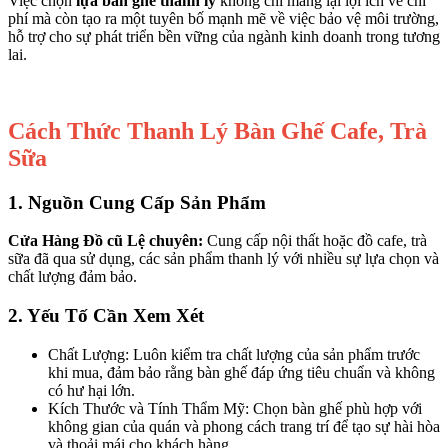
Việc chọn
lựa bàn ghế thanh lý
không chỉ mang lại lợi ích về chi
phí mà còn tạo ra một tuyên bố mạnh mẽ về việc bảo vệ môi trường,
hỗ trợ cho sự phát triển bền vững của ngành kinh doanh trong tương
lai.
Cách Thức Thanh Lý Bàn Ghế Cafe, Trà
Sữa
1. Nguồn Cung Cấp Sản Phẩm
Cửa Hàng Đồ cũ Lệ chuyên:
Cung cấp nội thất hoặc đồ cafe, trà
sữa đã qua sử dụng, các sản phẩm thanh lý với nhiều sự lựa chọn và
chất lượng đảm bảo.
2. Yếu Tố Cần Xem Xét
Chất Lượng: Luôn kiểm tra chất lượng của sản phẩm trước
khi mua, đảm bảo rằng bàn ghế đáp ứng tiêu chuẩn và không
có hư hại lớn.
Kích Thước và Tính Thẩm Mỹ: Chọn bàn ghế phù hợp với
không gian của quán và phong cách trang trí để tạo sự hài hòa
và thoải mái cho khách hàng.