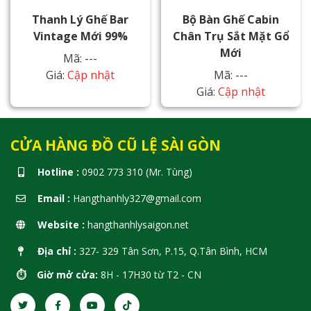
Thanh Lý Ghế Bar
Bộ Bàn Ghế Cabin
Vintage Mới 99%
Chân Trụ Sắt Mặt Gổ
Mới
Mã: ---
Giá:
Cập nhật
Mã: ---
Giá:
Cập nhật
CỬA HÀNG ĐỒ CŨ LỆ SÀI GÒN
Hotline :
0902 773 310 (Mr. Tùng)
Email :
Hangthanhly327@gmail.com
Website :
hangthanhlysaigon.net
Địa chỉ :
327- 329 Tân Sơn, P.15, Q.Tân Bình, HCM
⏱️ Giờ mở cửa:
8H - 17H30 từ T2 - CN