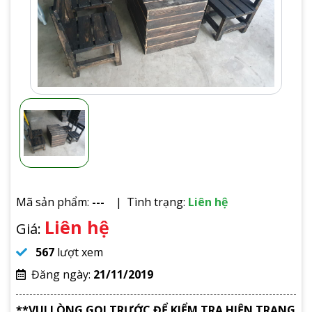
Mã sản phẩm:
---
Tình trạng:
Liên hệ
Liên hệ
Giá:
567
lượt xem
Đăng ngày:
21/11/2019
**VUI LÒNG GỌI TRƯỚC ĐỂ KIỂM TRA HIỆN TRẠNG