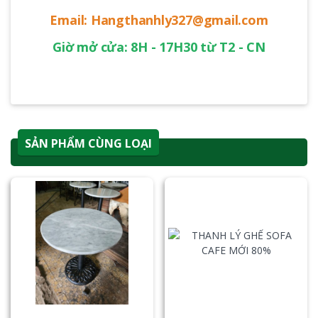
Email: Hangthanhly327@gmail.com
Giờ mở cửa: 8H - 17H30 từ T2 - CN
SẢN PHẨM CÙNG LOẠI