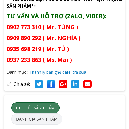
SẢN PHẨM**
TƯ VẤN VÀ HỖ TRỢ (ZALO, VIBER):
0902 773 310 ( Mr. TÙNG )
0909 890 292 ( Mr. NGHĨA )
0935 698 219 ( Mr. TÚ )
0937 233 863 ( Ms. Mai )
Danh mục :
Thanh lý bàn ghế cafe, trà sữa
Chia sẻ:
CHI TIẾT SẢN PHẨM
ĐÁNH GIÁ SẢN PHẨM