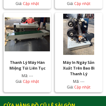
Giá:
Cập nhật
Giá:
Cập nhật
Thanh Lý Máy Hàn
Máy In Ngày Sản
Miệng Túi Liên Tục
Xuất Trên Bao Bì
Thanh Lý
Mã: ---
Giá:
Cập nhật
Mã: ---
Giá:
Cập nhật
CỬA HÀNG ĐỒ CŨ LỆ SÀI GÒN