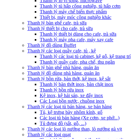
Thanh lý lò vi sóng, microwave
Thanh lý tủ hấp công nghiệp, tủ hấp cơm
Thanh lý máy chế biến thực phẩm
Thiết bị, máy móc công nghiệp khác
Thanh lý bàn ghế cafe, trà sữa
Thanh lý thiết bị cho cafe, trà sữa
Thanh lý thiết bị dùng cho cafe, trà sữa
Thanh lý máy pha cafe, máy xay cafe
Thanh lý đồ dùng Buffet
Thanh lý các loại quầy cafe, tủ , kệ
Thanh lý các loại tủ cabinet, kệ gỗ, kệ trang trí
Thanh lý quầy cafe, pha chế, thu ngân
Thanh lý bàn ghế nhà hàng, quán ăn
Thanh lý đồ dùng nhà hàng, quán ăn
Thanh lý bồn rửa, bàn thớt, kệ inox, kệ sắt
Thanh lý bàn thớt inox, bàn chặt inox
Thanh lý bồn rửa inox
Kệ inox, kệ hải sản, xe đẩy inox
Các Loại bồn nước, chuồng inox
Thanh lý các loại tủ bán hàng, xe bán hàng
Tủ, kệ trưng bày nhôm kính, gổ
Các loại tủ bán hàng (Xe cơm, xe phở...)
Tủ đựng đồ (sắt, gỗ, ...)
Thanh lý các loại lò nướng than, lò nướng gà vịt
Thanh lý các loại quạt