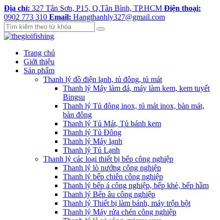
Địa chỉ:
327 Tân Sơn, P15, Q.Tân Bình, TP.HCM
Điện thoại:
0902 773 310
Email:
Hangthanhly327@gmail.com
Trang chủ
Giới thiệu
Sản phẩm
Thanh lý đồ điện lạnh, tủ đông, tủ mát
Thanh lý Máy làm đá, máy làm kem, kem tuyết
Bingsu
Thanh lý Tủ đông inox, tủ mát inox, bàn mát,
bàn đông
Thanh lý Tủ Mát, Tủ bánh kem
Thanh lý Tủ Đông
Thanh lý Máy lạnh
Thanh lý Tủ Lạnh
Thanh lý các loại thiết bị bếp công nghiệp
Thanh lý lò nướng công nghiệp
Thanh lý bếp chiên công nghiệp
Thanh lý bếp á công nghiệp, bếp khè, bếp hầm
Thanh lý Bếp âu công nghiệp
Thanh lý Thiết bị làm bánh, máy trộn bột
Thanh lý Máy rửa chén công nghiệp