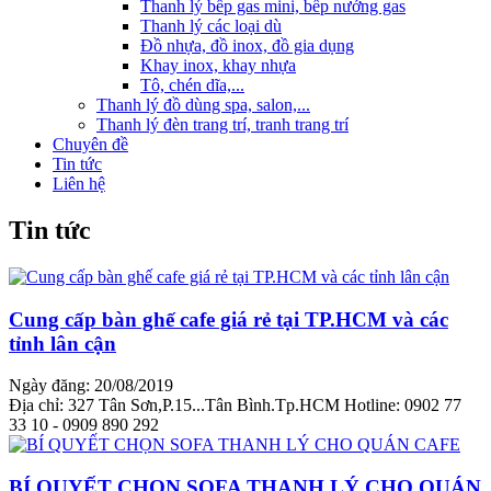
Thanh lý bếp gas mini, bếp nướng gas
Thanh lý các loại dù
Đồ nhựa, đồ inox, đồ gia dụng
Khay inox, khay nhựa
Tô, chén dĩa,...
Thanh lý đồ dùng spa, salon,...
Thanh lý đèn trang trí, tranh trang trí
Chuyên đề
Tin tức
Liên hệ
Tin tức
Cung cấp bàn ghế cafe giá rẻ tại TP.HCM và các
tỉnh lân cận
Ngày đăng: 20/08/2019
Địa chỉ: 327 Tân Sơn,P.15...Tân Bình.Tp.HCM Hotline: 0902 77
33 10 - 0909 890 292
BÍ QUYẾT CHỌN SOFA THANH LÝ CHO QUÁN