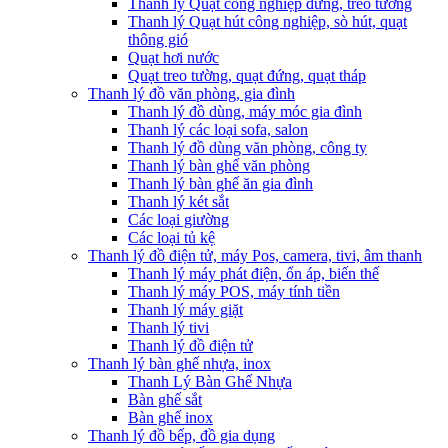
Thanh lý Quạt công nghiệp đứng, treo tường
Thanh lý Quạt hút công nghiệp, sò hút, quạt
thông gió
Quạt hơi nước
Quạt treo tường, quạt đứng, quạt tháp
Thanh lý đồ văn phòng, gia đình
Thanh lý đồ dùng, máy móc gia đình
Thanh lý các loại sofa, salon
Thanh lý đồ dùng văn phòng, công ty
Thanh lý bàn ghế văn phòng
Thanh lý bàn ghế ăn gia đình
Thanh lý két sắt
Các loại giường
Các loại tủ kệ
Thanh lý đồ điện tử, máy Pos, camera, tivi, âm thanh
Thanh lý máy phát điện, ổn áp, biến thế
Thanh lý máy POS, máy tính tiền
Thanh lý máy giặt
Thanh lý tivi
Thanh lý đồ điện tử
Thanh lý bàn ghế nhựa, inox
Thanh Lý Bàn Ghế Nhựa
Bàn ghế sắt
Bàn ghế inox
Thanh lý đồ bếp, đồ gia dụng