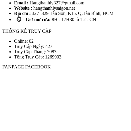
Email :
Hangthanhly327@gmail.com
Website :
hangthanhlysaigon.net
Địa chỉ :
327- 329 Tân Sơn, P.15, Q.Tân Bình, HCM
⏱️ Giờ mở cửa:
8H - 17H30 từ T2 - CN
THỐNG KÊ TRUY CẬP
Online: 02
Truy Cập Ngày: 427
Truy Cập Tháng: 7083
Tổng Truy Cập:
1
2
6
9
9
0
3
FANPAGE FACEBOOK