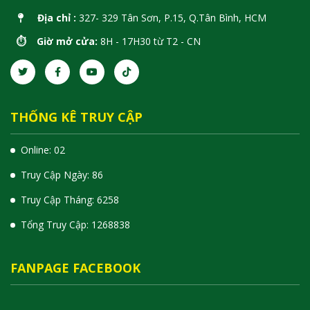
Địa chỉ :
327- 329 Tân Sơn, P.15, Q.Tân Bình, HCM
⏱️ Giờ mở cửa:
8H - 17H30 từ T2 - CN
THỐNG KÊ TRUY CẬP
Online: 02
Truy Cập Ngày: 86
Truy Cập Tháng: 6258
Tổng Truy Cập:
1
2
6
8
8
3
8
FANPAGE FACEBOOK