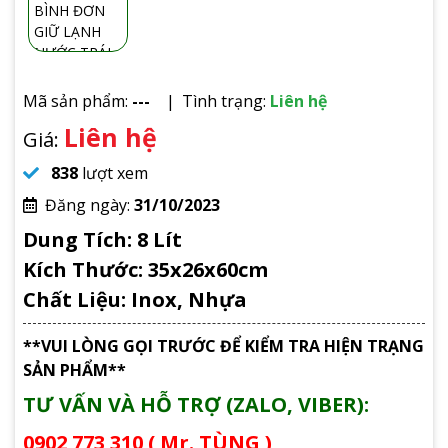
Mã sản phẩm:
---
Tình trạng:
Liên hệ
Liên hệ
Giá:
838
lượt xem
Đăng ngày:
31/10/2023
Dung Tích: 8 Lít
Kích Thước: 35x26x60cm
Chất Liệu: Inox, Nhựa
**VUI LÒNG GỌI TRƯỚC ĐỂ KIỂM TRA HIỆN TRẠNG
SẢN PHẨM**
TƯ VẤN VÀ HỖ TRỢ (ZALO, VIBER):
0902 773 310 ( Mr. TÙNG )