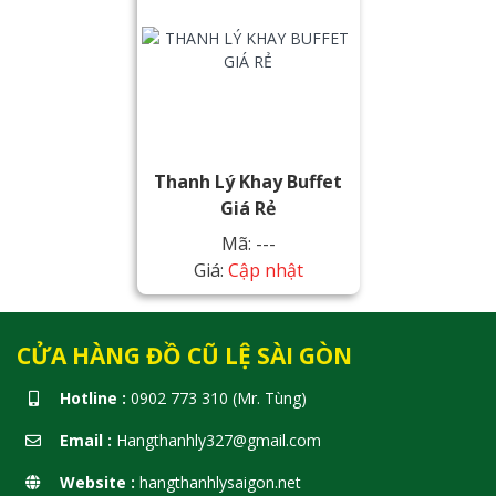
Thanh Lý Khay Buffet
Giá Rẻ
Mã: ---
Giá:
Cập nhật
CỬA HÀNG ĐỒ CŨ LỆ SÀI GÒN
Hotline :
0902 773 310 (Mr. Tùng)
Email :
Hangthanhly327@gmail.com
Website :
hangthanhlysaigon.net