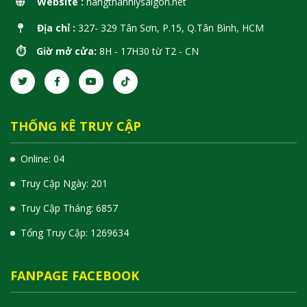
Website :
hangthanhlysaigon.net
Địa chỉ :
327- 329 Tân Sơn, P.15, Q.Tân Bình, HCM
⏱️ Giờ mở cửa:
8H - 17H30 từ T2 - CN
THỐNG KÊ TRUY CẬP
Online: 04
Truy Cập Ngày: 201
Truy Cập Tháng: 6857
Tổng Truy Cập:
1
2
6
9
6
3
4
FANPAGE FACEBOOK