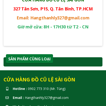
327 Tân Sơn, P15, Q. Tân Bình, TP.HCM
Email: Hangthanhly327@gmail.com
Giờ mở cửa: 8H - 17H30 từ T2 - CN
SẢN PHẨM CÙNG LOẠI
CỬA HÀNG ĐỒ CŨ LỆ SÀI GÒN
Hotline :
0902 773 310 (Mr. Tùng)
Email :
Hangthanhly327@gmail.com