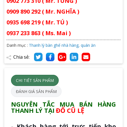
0902 773 310 ( Mr. TÙNG )
0909 890 292 ( Mr. NGHĨA )
0935 698 219 ( Mr. TÚ )
0937 233 863 ( Ms. Mai )
Danh mục :
Thanh lý bàn ghế nhà hàng, quán ăn
Chia sẻ:
CHI TIẾT SẢN PHẨM
ĐÁNH GIÁ SẢN PHẨM
NGUYÊN TẮC MUA BÁN HÀNG
THANH LÝ TẠI
ĐỔ CŨ LỆ
- Khách hàng tới trực tiếp kho