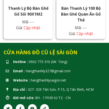
Thanh Lý Bộ Bàn Ghế
Bán Thanh Lý 100 Bộ
Gổ Sối 90X1M2
Bàn Ghế Quán Ăn Gổ
Thẻ
Mã: ---
Giá:
Cập nhật
Mã: ---
Giá:
Cập nhật
CỬA HÀNG ĐỒ CŨ LỆ SÀI GÒN
Hotline :
0902 773 310 (Mr. Tùng)
Email :
Hangthanhly327@gmail.com
Website :
hangthanhlysaigon.net
Địa chỉ :
327- 329 Tân Sơn, P.15, Q.Tân Bình, HCM
⏱️ Giờ mở cửa:
8H - 17H30 từ T2 - CN