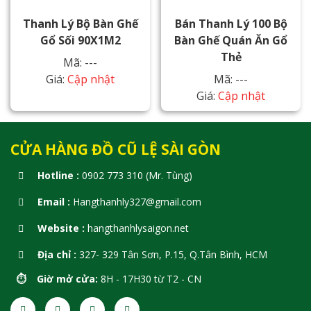
Thanh Lý Bộ Bàn Ghế
Bán Thanh Lý 100 Bộ
Gổ Sối 90X1M2
Bàn Ghế Quán Ăn Gổ
Thẻ
Mã: ---
Giá:
Cập nhật
Mã: ---
Giá:
Cập nhật
CỬA HÀNG ĐỒ CŨ LỆ SÀI GÒN
Hotline :
0902 773 310 (Mr. Tùng)
Email :
Hangthanhly327@gmail.com
Website :
hangthanhlysaigon.net
Địa chỉ :
327- 329 Tân Sơn, P.15, Q.Tân Bình, HCM
⏱️ Giờ mở cửa:
8H - 17H30 từ T2 - CN