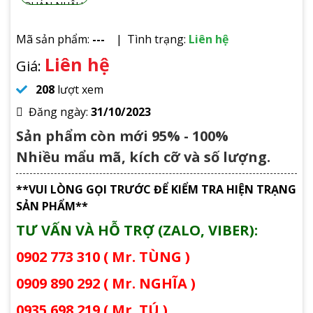
Mã sản phẩm:
---
Tình trạng:
Liên hệ
Liên hệ
Giá:
208
lượt xem
Đăng ngày:
31/10/2023
Sản phẩm còn mới 95% - 100%
Nhiều mẩu mã, kích cỡ và số lượng.
**VUI LÒNG GỌI TRƯỚC ĐỂ KIỂM TRA HIỆN TRẠNG
SẢN PHẨM**
TƯ VẤN VÀ HỖ TRỢ (ZALO, VIBER):
0902 773 310 ( Mr. TÙNG )
0909 890 292 ( Mr. NGHĨA )
0935 698 219 ( Mr. TÚ )