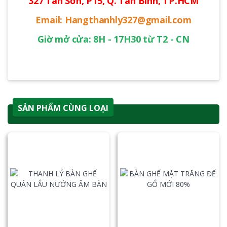
327 Tân Sơn, P15, Q. Tân Bình, TP.HCM
Email: Hangthanhly327@gmail.com
Giờ mở cửa: 8H - 17H30 từ T2 - CN
SẢN PHẨM CÙNG LOẠI