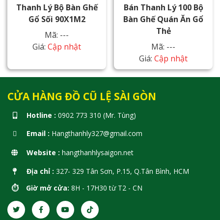
Thanh Lý Bộ Bàn Ghế
Bán Thanh Lý 100 Bộ
Gổ Sối 90X1M2
Bàn Ghế Quán Ăn Gổ
Thẻ
Mã: ---
Giá:
Cập nhật
Mã: ---
Giá:
Cập nhật
CỬA HÀNG ĐỒ CŨ LỆ SÀI GÒN
Hotline :
0902 773 310 (Mr. Tùng)
Email :
Hangthanhly327@gmail.com
Website :
hangthanhlysaigon.net
Địa chỉ :
327- 329 Tân Sơn, P.15, Q.Tân Bình, HCM
⏱️ Giờ mở cửa:
8H - 17H30 từ T2 - CN