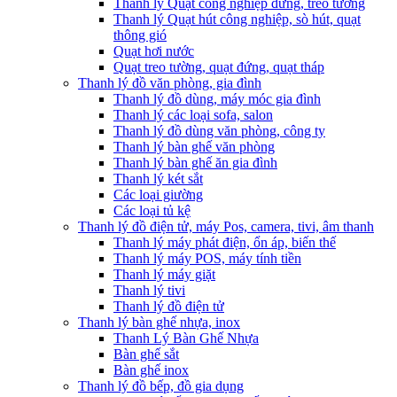
Thanh lý Quạt công nghiệp đứng, treo tường
Thanh lý Quạt hút công nghiệp, sò hút, quạt
thông gió
Quạt hơi nước
Quạt treo tường, quạt đứng, quạt tháp
Thanh lý đồ văn phòng, gia đình
Thanh lý đồ dùng, máy móc gia đình
Thanh lý các loại sofa, salon
Thanh lý đồ dùng văn phòng, công ty
Thanh lý bàn ghế văn phòng
Thanh lý bàn ghế ăn gia đình
Thanh lý két sắt
Các loại giường
Các loại tủ kệ
Thanh lý đồ điện tử, máy Pos, camera, tivi, âm thanh
Thanh lý máy phát điện, ổn áp, biến thế
Thanh lý máy POS, máy tính tiền
Thanh lý máy giặt
Thanh lý tivi
Thanh lý đồ điện tử
Thanh lý bàn ghế nhựa, inox
Thanh Lý Bàn Ghế Nhựa
Bàn ghế sắt
Bàn ghế inox
Thanh lý đồ bếp, đồ gia dụng