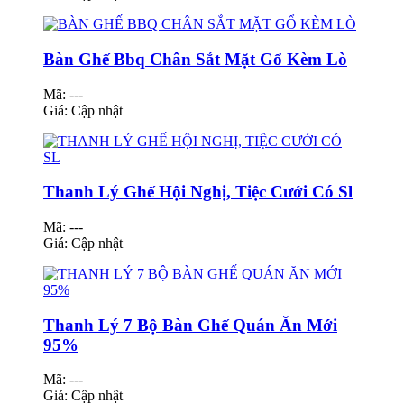
Bàn Ghế Bbq Chân Sắt Mặt Gổ Kèm Lò
Mã: ---
Giá:
Cập nhật
Thanh Lý Ghế Hội Nghị, Tiệc Cưới Có Sl
Mã: ---
Giá:
Cập nhật
Thanh Lý 7 Bộ Bàn Ghế Quán Ăn Mới
95%
Mã: ---
Giá:
Cập nhật