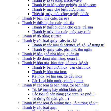
Thanh lý lò vi sóng, microwave
Thanh lý tủ hấp công nghiệp, tủ hấp cơm
Thanh lý máy chế biến thực phẩm
Thiết bị, máy móc công nghiệp khác
Thanh lý bàn ghế cafe, trà sữa
Thanh lý thiết bị cho cafe, trà sữa
Thanh lý thiết bị dùng cho cafe, trà sữa
Thanh lý máy pha cafe, máy xay cafe
Thanh lý đồ dùng Buffet
Thanh lý các loại quầy cafe, tủ , kệ
Thanh lý các loại tủ cabinet, kệ gỗ, kệ trang trí
Thanh lý quầy cafe, pha chế, thu ngân
Thanh lý bàn ghế nhà hàng, quán ăn
Thanh lý đồ dùng nhà hàng, quán ăn
Thanh lý bồn rửa, bàn thớt, kệ inox, kệ sắt
Thanh lý bàn thớt inox, bàn chặt inox
Thanh lý bồn rửa inox
Kệ inox, kệ hải sản, xe đẩy inox
Các Loại bồn nước, chuồng inox
Thanh lý các loại tủ bán hàng, xe bán hàng
Tủ, kệ trưng bày nhôm kính, gổ
Các loại tủ bán hàng (Xe cơm, xe phở...)
Tủ đựng đồ (sắt, gỗ, ...)
Thanh lý các loại lò nướng than, lò nướng gà vịt
Thanh lý các loại quạt