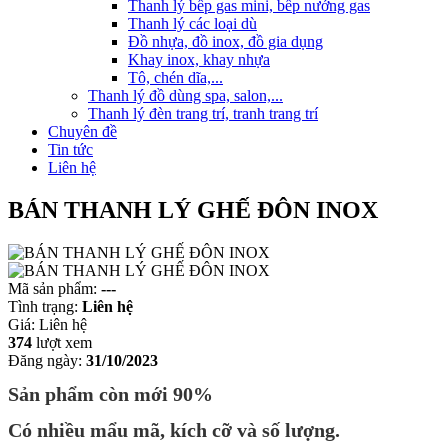
Thanh lý bếp gas mini, bếp nướng gas
Thanh lý các loại dù
Đồ nhựa, đồ inox, đồ gia dụng
Khay inox, khay nhựa
Tô, chén dĩa,...
Thanh lý đồ dùng spa, salon,...
Thanh lý đèn trang trí, tranh trang trí
Chuyên đề
Tin tức
Liên hệ
BÁN THANH LÝ GHẾ ĐÔN INOX
Mã sản phẩm:
---
Tình trạng:
Liên hệ
Giá:
Liên hệ
374
lượt xem
Đăng ngày:
31/10/2023
Sản phẩm còn mới 90%
Có nhiều mẩu mã, kích cỡ và số lượng.