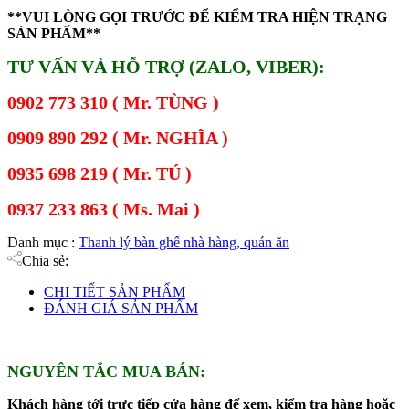
**VUI LÒNG GỌI TRƯỚC ĐỂ KIỂM TRA HIỆN TRẠNG
SẢN PHẨM**
TƯ VẤN VÀ HỖ TRỢ (ZALO, VIBER):
0902 773 310 ( Mr. TÙNG )
0909 890 292 ( Mr. NGHĨA )
0935 698 219 ( Mr. TÚ )
0937 233 863 ( Ms. Mai )
Danh mục :
Thanh lý bàn ghế nhà hàng, quán ăn
Chia sẻ:
CHI TIẾT SẢN PHẨM
ĐÁNH GIÁ SẢN PHẨM
NGUYÊN TẮC MUA BÁN:
Khách hàng tới trực tiếp cửa hàng để xem, kiểm tra hàng hoặc