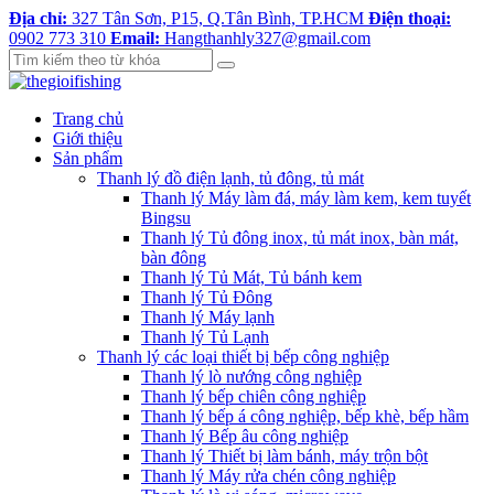
Địa chỉ:
327 Tân Sơn, P15, Q.Tân Bình, TP.HCM
Điện thoại:
0902 773 310
Email:
Hangthanhly327@gmail.com
Trang chủ
Giới thiệu
Sản phẩm
Thanh lý đồ điện lạnh, tủ đông, tủ mát
Thanh lý Máy làm đá, máy làm kem, kem tuyết
Bingsu
Thanh lý Tủ đông inox, tủ mát inox, bàn mát,
bàn đông
Thanh lý Tủ Mát, Tủ bánh kem
Thanh lý Tủ Đông
Thanh lý Máy lạnh
Thanh lý Tủ Lạnh
Thanh lý các loại thiết bị bếp công nghiệp
Thanh lý lò nướng công nghiệp
Thanh lý bếp chiên công nghiệp
Thanh lý bếp á công nghiệp, bếp khè, bếp hầm
Thanh lý Bếp âu công nghiệp
Thanh lý Thiết bị làm bánh, máy trộn bột
Thanh lý Máy rửa chén công nghiệp