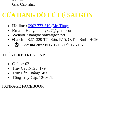
Giá:
Cập nhật
CỬA HÀNG ĐỒ CŨ LỆ SÀI GÒN
Hotline :
0902 773 310 (Mr. Tùng)
Email :
Hangthanhly327@gmail.com
Website :
hangthanhlysaigon.net
Địa chỉ :
327- 329 Tân Sơn, P.15, Q.Tân Bình, HCM
⏱️ Giờ mở cửa:
8H - 17H30 từ T2 - CN
THỐNG KÊ TRUY CẬP
Online: 02
Truy Cập Ngày: 179
Truy Cập Tháng: 5831
Tổng Truy Cập:
1
2
6
8
0
5
9
FANPAGE FACEBOOK