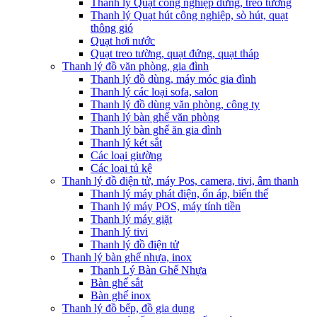
Thanh lý Quạt công nghiệp đứng, treo tường
Thanh lý Quạt hút công nghiệp, sò hút, quạt
thông gió
Quạt hơi nước
Quạt treo tường, quạt đứng, quạt tháp
Thanh lý đồ văn phòng, gia đình
Thanh lý đồ dùng, máy móc gia đình
Thanh lý các loại sofa, salon
Thanh lý đồ dùng văn phòng, công ty
Thanh lý bàn ghế văn phòng
Thanh lý bàn ghế ăn gia đình
Thanh lý két sắt
Các loại giường
Các loại tủ kệ
Thanh lý đồ điện tử, máy Pos, camera, tivi, âm thanh
Thanh lý máy phát điện, ổn áp, biến thế
Thanh lý máy POS, máy tính tiền
Thanh lý máy giặt
Thanh lý tivi
Thanh lý đồ điện tử
Thanh lý bàn ghế nhựa, inox
Thanh Lý Bàn Ghế Nhựa
Bàn ghế sắt
Bàn ghế inox
Thanh lý đồ bếp, đồ gia dụng