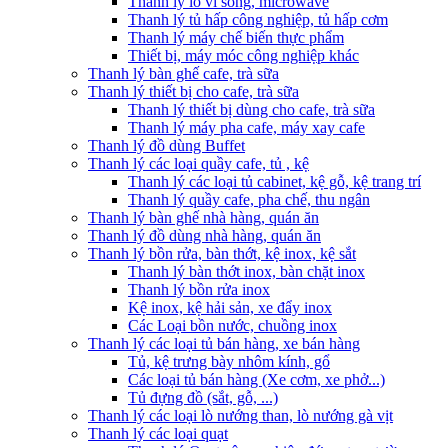
Thanh lý lò vi sóng, microwave
Thanh lý tủ hấp công nghiệp, tủ hấp cơm
Thanh lý máy chế biến thực phẩm
Thiết bị, máy móc công nghiệp khác
Thanh lý bàn ghế cafe, trà sữa
Thanh lý thiết bị cho cafe, trà sữa
Thanh lý thiết bị dùng cho cafe, trà sữa
Thanh lý máy pha cafe, máy xay cafe
Thanh lý đồ dùng Buffet
Thanh lý các loại quầy cafe, tủ , kệ
Thanh lý các loại tủ cabinet, kệ gỗ, kệ trang trí
Thanh lý quầy cafe, pha chế, thu ngân
Thanh lý bàn ghế nhà hàng, quán ăn
Thanh lý đồ dùng nhà hàng, quán ăn
Thanh lý bồn rửa, bàn thớt, kệ inox, kệ sắt
Thanh lý bàn thớt inox, bàn chặt inox
Thanh lý bồn rửa inox
Kệ inox, kệ hải sản, xe đẩy inox
Các Loại bồn nước, chuồng inox
Thanh lý các loại tủ bán hàng, xe bán hàng
Tủ, kệ trưng bày nhôm kính, gổ
Các loại tủ bán hàng (Xe cơm, xe phở...)
Tủ đựng đồ (sắt, gỗ, ...)
Thanh lý các loại lò nướng than, lò nướng gà vịt
Thanh lý các loại quạt