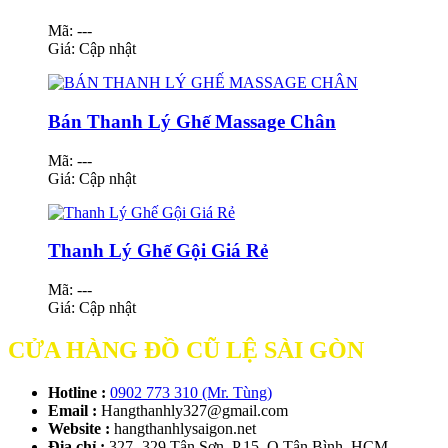
Mã: ---
Giá:
Cập nhật
Bán Thanh Lý Ghế Massage Chân
Mã: ---
Giá:
Cập nhật
Thanh Lý Ghế Gội Giá Rẻ
Mã: ---
Giá:
Cập nhật
CỬA HÀNG ĐỒ CŨ LỆ SÀI GÒN
Hotline :
0902 773 310 (Mr. Tùng)
Email :
Hangthanhly327@gmail.com
Website :
hangthanhlysaigon.net
Địa chỉ :
327- 329 Tân Sơn, P.15, Q.Tân Bình, HCM