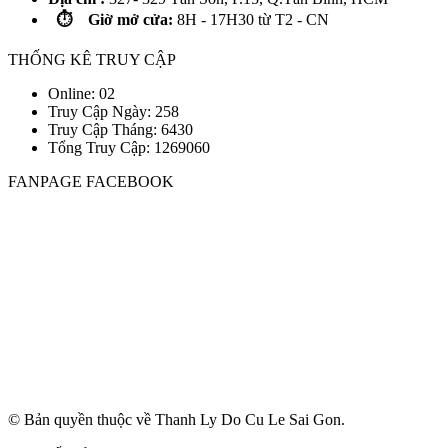
⏱️ Giờ mở cửa:
8H - 17H30 từ T2 - CN
THỐNG KÊ TRUY CẬP
Online: 02
Truy Cập Ngày: 258
Truy Cập Tháng: 6430
Tổng Truy Cập:
1
2
6
9
0
6
0
FANPAGE FACEBOOK
© Bản quyền thuộc về Thanh Ly Do Cu Le Sai Gon.