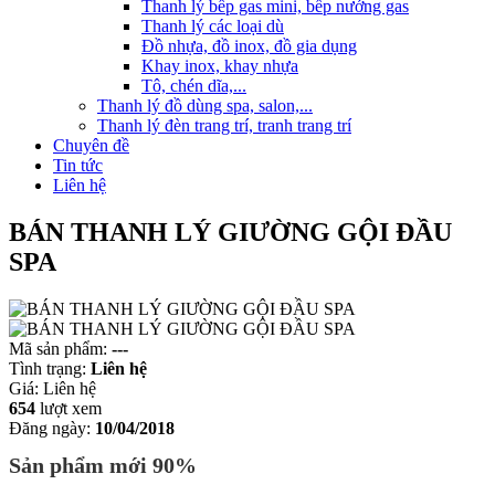
Thanh lý bếp gas mini, bếp nướng gas
Thanh lý các loại dù
Đồ nhựa, đồ inox, đồ gia dụng
Khay inox, khay nhựa
Tô, chén dĩa,...
Thanh lý đồ dùng spa, salon,...
Thanh lý đèn trang trí, tranh trang trí
Chuyên đề
Tin tức
Liên hệ
BÁN THANH LÝ GIƯỜNG GỘI ĐẦU
SPA
Mã sản phẩm:
---
Tình trạng:
Liên hệ
Giá:
Liên hệ
654
lượt xem
Đăng ngày:
10/04/2018
Sản phẩm mới 90%