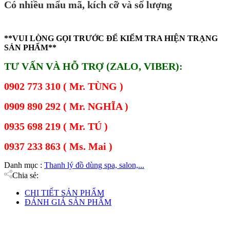
Có nhiều mẩu mã, kích cỡ và số lượng
**VUI LÒNG GỌI TRƯỚC ĐỂ KIỂM TRA HIỆN TRẠNG
SẢN PHẨM**
TƯ VẤN VÀ HỖ TRỢ (ZALO, VIBER):
0902 773 310 ( Mr. TÙNG )
0909 890 292 ( Mr. NGHĨA )
0935 698 219 ( Mr. TÚ )
0937 233 863 ( Ms. Mai )
Danh mục :
Thanh lý đồ dùng spa, salon,...
Chia sẻ:
CHI TIẾT SẢN PHẨM
ĐÁNH GIÁ SẢN PHẨM