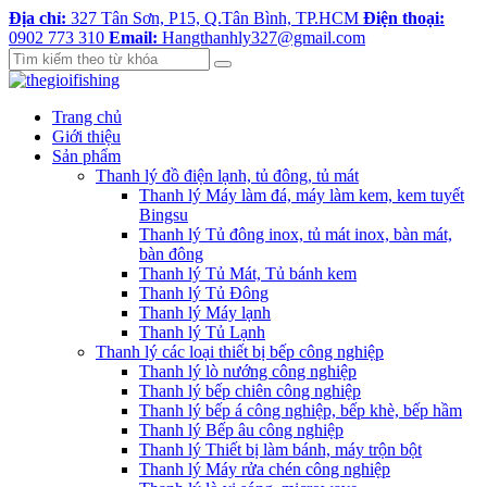
Địa chỉ:
327 Tân Sơn, P15, Q.Tân Bình, TP.HCM
Điện thoại:
0902 773 310
Email:
Hangthanhly327@gmail.com
Trang chủ
Giới thiệu
Sản phẩm
Thanh lý đồ điện lạnh, tủ đông, tủ mát
Thanh lý Máy làm đá, máy làm kem, kem tuyết
Bingsu
Thanh lý Tủ đông inox, tủ mát inox, bàn mát,
bàn đông
Thanh lý Tủ Mát, Tủ bánh kem
Thanh lý Tủ Đông
Thanh lý Máy lạnh
Thanh lý Tủ Lạnh
Thanh lý các loại thiết bị bếp công nghiệp
Thanh lý lò nướng công nghiệp
Thanh lý bếp chiên công nghiệp
Thanh lý bếp á công nghiệp, bếp khè, bếp hầm
Thanh lý Bếp âu công nghiệp
Thanh lý Thiết bị làm bánh, máy trộn bột
Thanh lý Máy rửa chén công nghiệp