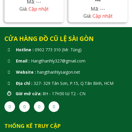
Mã: ---
Giá:
Cập nhật
Mã: ---
Giá:
Cập nhật
CỬA HÀNG ĐỒ CŨ LỆ SÀI GÒN
Hotline :
0902 773 310 (Mr. Tùng)
Email :
Hangthanhly327@gmail.com
Website :
hangthanhlysaigon.net
Địa chỉ :
327- 329 Tân Sơn, P.15, Q.Tân Bình, HCM
⏱️ Giờ mở cửa:
8H - 17H30 từ T2 - CN
THỐNG KÊ TRUY CẬP