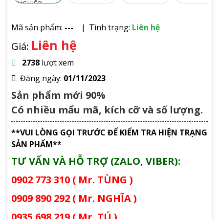
Mã sản phẩm:
---
Tình trạng:
Liên hệ
Liên hệ
Giá:
2738
lượt xem
Đăng ngày:
01/11/2023
Sản phẩm mới 90%
Có nhiều mẩu mã, kích cỡ và số lượng.
**VUI LÒNG GỌI TRƯỚC ĐỂ KIỂM TRA HIỆN TRẠNG
SẢN PHẨM**
TƯ VẤN VÀ HỖ TRỢ (ZALO, VIBER):
0902 773 310 ( Mr. TÙNG )
0909 890 292 ( Mr. NGHĨA )
0935 698 219 ( Mr. TÚ )