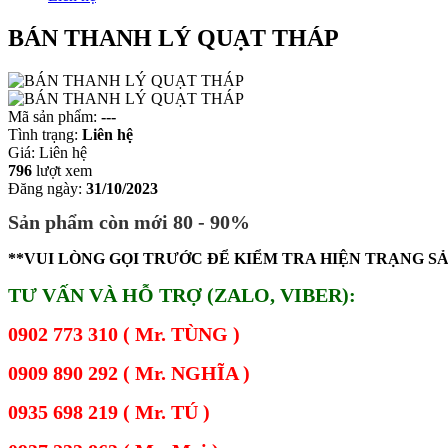
BÁN THANH LÝ QUẠT THÁP
Mã sản phẩm:
---
Tình trạng:
Liên hệ
Giá:
Liên hệ
796
lượt xem
Đăng ngày:
31/10/2023
Sản phẩm còn mới 80 - 90%
**VUI LÒNG GỌI TRƯỚC ĐỂ KIỂM TRA HIỆN TRẠNG S
TƯ VẤN VÀ HỖ TRỢ (ZALO, VIBER):
0902 773 310 ( Mr. TÙNG )
0909 890 292 ( Mr. NGHĨA )
0935 698 219 ( Mr. TÚ )