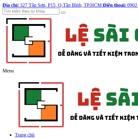
Địa chỉ:
327 Tân Sơn, P15, Q.Tân Bình, TP.HCM
Điện thoại:
0902
Menu
Trang chủ