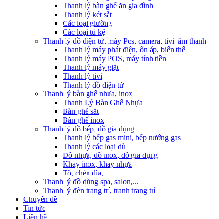
Thanh lý bàn ghế ăn gia đình
Thanh lý két sắt
Các loại giường
Các loại tủ kệ
Thanh lý đồ điện tử, máy Pos, camera, tivi, âm thanh
Thanh lý máy phát điện, ổn áp, biến thế
Thanh lý máy POS, máy tính tiền
Thanh lý máy giặt
Thanh lý tivi
Thanh lý đồ điện tử
Thanh lý bàn ghế nhựa, inox
Thanh Lý Bàn Ghế Nhựa
Bàn ghế sắt
Bàn ghế inox
Thanh lý đồ bếp, đồ gia dụng
Thanh lý bếp gas mini, bếp nướng gas
Thanh lý các loại dù
Đồ nhựa, đồ inox, đồ gia dụng
Khay inox, khay nhựa
Tô, chén dĩa,...
Thanh lý đồ dùng spa, salon,...
Thanh lý đèn trang trí, tranh trang trí
Chuyên đề
Tin tức
Liên hệ