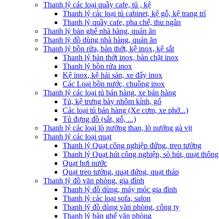
Thanh lý các loại quầy cafe, tủ , kệ
Thanh lý các loại tủ cabinet, kệ gỗ, kệ trang trí
Thanh lý quầy cafe, pha chế, thu ngân
Thanh lý bàn ghế nhà hàng, quán ăn
Thanh lý đồ dùng nhà hàng, quán ăn
Thanh lý bồn rửa, bàn thớt, kệ inox, kệ sắt
Thanh lý bàn thớt inox, bàn chặt inox
Thanh lý bồn rửa inox
Kệ inox, kệ hải sản, xe đẩy inox
Các Loại bồn nước, chuồng inox
Thanh lý các loại tủ bán hàng, xe bán hàng
Tủ, kệ trưng bày nhôm kính, gổ
Các loại tủ bán hàng (Xe cơm, xe phở...)
Tủ đựng đồ (sắt, gỗ, ...)
Thanh lý các loại lò nướng than, lò nướng gà vịt
Thanh lý các loại quạt
Thanh lý Quạt công nghiệp đứng, treo tường
Thanh lý Quạt hút công nghiệp, sò hút, quạt thông
Quạt hơi nước
Quạt treo tường, quạt đứng, quạt tháp
Thanh lý đồ văn phòng, gia đình
Thanh lý đồ dùng, máy móc gia đình
Thanh lý các loại sofa, salon
Thanh lý đồ dùng văn phòng, công ty
Thanh lý bàn ghế văn phòng