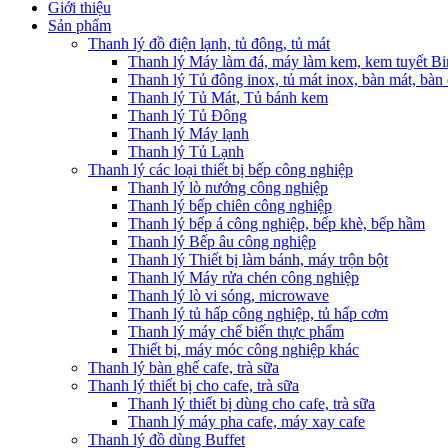
Giới thiệu
Sản phẩm
Thanh lý đồ điện lạnh, tủ đông, tủ mát
Thanh lý Máy làm đá, máy làm kem, kem tuyết B
Thanh lý Tủ đông inox, tủ mát inox, bàn mát, bàn
Thanh lý Tủ Mát, Tủ bánh kem
Thanh lý Tủ Đông
Thanh lý Máy lạnh
Thanh lý Tủ Lạnh
Thanh lý các loại thiết bị bếp công nghiệp
Thanh lý lò nướng công nghiệp
Thanh lý bếp chiên công nghiệp
Thanh lý bếp á công nghiệp, bếp khè, bếp hầm
Thanh lý Bếp âu công nghiệp
Thanh lý Thiết bị làm bánh, máy trộn bột
Thanh lý Máy rửa chén công nghiệp
Thanh lý lò vi sóng, microwave
Thanh lý tủ hấp công nghiệp, tủ hấp cơm
Thanh lý máy chế biến thực phẩm
Thiết bị, máy móc công nghiệp khác
Thanh lý bàn ghế cafe, trà sữa
Thanh lý thiết bị cho cafe, trà sữa
Thanh lý thiết bị dùng cho cafe, trà sữa
Thanh lý máy pha cafe, máy xay cafe
Thanh lý đồ dùng Buffet