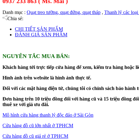
0937 233 863 ( Ms. Mai )
Danh mục :
Quạt treo tường, quạt đứng, quạt tháp
,
Thanh lý các loại
Chia sẻ:
CHI TIẾT SẢN PHẨM
ĐÁNH GIÁ SẢN PHẨM
NGUYÊN TẮC MUA BÁN:
Khách hàng tới trực tiếp cửa hàng để xem, kiểm tra hàng hoặc liê
Hình ảnh trên website là hình ảnh thực tế.
Đối với các mặt hàng điện tử, chúng tôi có chính sách bảo hành 
Đơn hàng trên 10 triệu đồng đối với hàng cũ và 15 triệu đồng 
thuê xe với giá ưu đãi.
Mô hình cửa hàng thanh lý độc đáo ở Sài Gòn
Cửa hàng đồ cũ lớn nhất ở TPHCM
Cửa hàng đồ cũ giá rẻ ở TPHCM