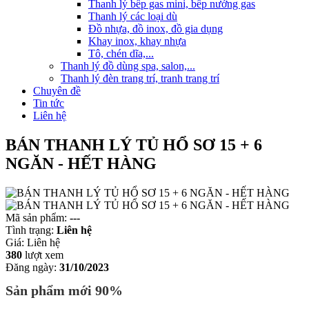
Thanh lý bếp gas mini, bếp nướng gas
Thanh lý các loại dù
Đồ nhựa, đồ inox, đồ gia dụng
Khay inox, khay nhựa
Tô, chén dĩa,...
Thanh lý đồ dùng spa, salon,...
Thanh lý đèn trang trí, tranh trang trí
Chuyên đề
Tin tức
Liên hệ
BÁN THANH LÝ TỦ HỔ SƠ 15 + 6
NGĂN - HẾT HÀNG
Mã sản phẩm:
---
Tình trạng:
Liên hệ
Giá:
Liên hệ
380
lượt xem
Đăng ngày:
31/10/2023
Sản phẩm mới 90%