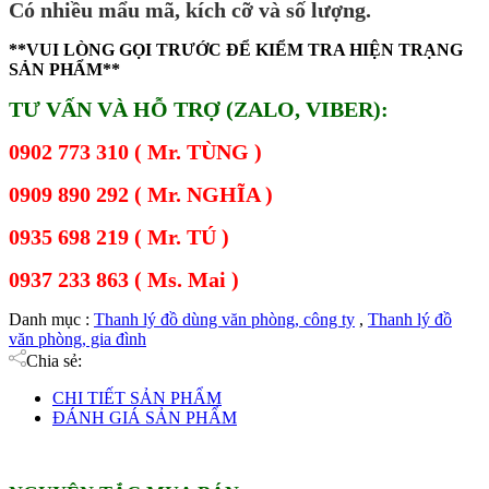
Có nhiều mẩu mã, kích cỡ và số lượng.
**VUI LÒNG GỌI TRƯỚC ĐỂ KIỂM TRA HIỆN TRẠNG
SẢN PHẨM**
TƯ VẤN VÀ HỖ TRỢ (ZALO, VIBER):
0902 773 310 ( Mr. TÙNG )
0909 890 292 ( Mr. NGHĨA )
0935 698 219 ( Mr. TÚ )
0937 233 863 ( Ms. Mai )
Danh mục :
Thanh lý đồ dùng văn phòng, công ty
,
Thanh lý đồ
văn phòng, gia đình
Chia sẻ:
CHI TIẾT SẢN PHẨM
ĐÁNH GIÁ SẢN PHẨM