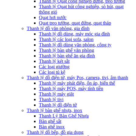
Thanh lý Quạt công nghiệp đứng, treo tường
Thanh lý Quạt hút công nghiệp, sò hút, quạt
thông gió
Quạt hơi nước
Quạt treo tường, quạt đứng, quạt tháp
Thanh lý đồ văn phòng, gia đình
Thanh lý đồ dùng, máy móc gia đình
Thanh lý các loại sofa, salon
Thanh lý đồ dùng văn phòng, công ty
Thanh lý bàn ghế văn phòng
Thanh lý bàn ghế ăn gia đình
Thanh lý két sắt
Các loại giường
Các loại tủ kệ
Thanh lý đồ điện tử, máy Pos, camera, tivi, âm thanh
Thanh lý máy phát điện, ổn áp, biến thế
Thanh lý máy POS, máy tính tiền
Thanh lý máy giặt
Thanh lý tivi
Thanh lý đồ điện tử
Thanh lý bàn ghế nhựa, inox
Thanh Lý Bàn Ghế Nhựa
Bàn ghế sắt
Bàn ghế inox
Thanh lý đồ bếp, đồ gia dụng