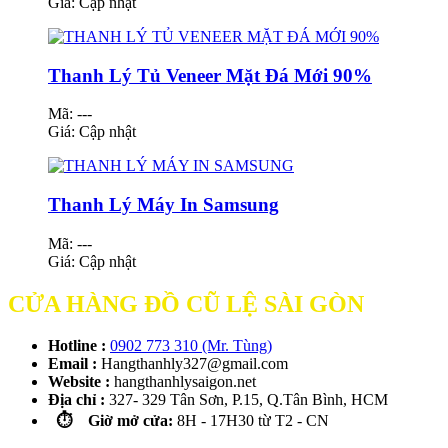
Giá:
Cập nhật
Thanh Lý Tủ Veneer Mặt Đá Mới 90%
Mã: ---
Giá:
Cập nhật
Thanh Lý Máy In Samsung
Mã: ---
Giá:
Cập nhật
CỬA HÀNG ĐỒ CŨ LỆ SÀI GÒN
Hotline :
0902 773 310 (Mr. Tùng)
Email :
Hangthanhly327@gmail.com
Website :
hangthanhlysaigon.net
Địa chỉ :
327- 329 Tân Sơn, P.15, Q.Tân Bình, HCM
⏱️ Giờ mở cửa:
8H - 17H30 từ T2 - CN