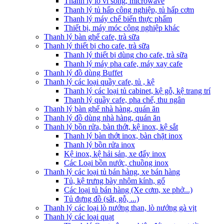
Thanh lý lò vi sóng, microwave
Thanh lý tủ hấp công nghiệp, tủ hấp cơm
Thanh lý máy chế biến thực phẩm
Thiết bị, máy móc công nghiệp khác
Thanh lý bàn ghế cafe, trà sữa
Thanh lý thiết bị cho cafe, trà sữa
Thanh lý thiết bị dùng cho cafe, trà sữa
Thanh lý máy pha cafe, máy xay cafe
Thanh lý đồ dùng Buffet
Thanh lý các loại quầy cafe, tủ , kệ
Thanh lý các loại tủ cabinet, kệ gỗ, kệ trang trí
Thanh lý quầy cafe, pha chế, thu ngân
Thanh lý bàn ghế nhà hàng, quán ăn
Thanh lý đồ dùng nhà hàng, quán ăn
Thanh lý bồn rửa, bàn thớt, kệ inox, kệ sắt
Thanh lý bàn thớt inox, bàn chặt inox
Thanh lý bồn rửa inox
Kệ inox, kệ hải sản, xe đẩy inox
Các Loại bồn nước, chuồng inox
Thanh lý các loại tủ bán hàng, xe bán hàng
Tủ, kệ trưng bày nhôm kính, gổ
Các loại tủ bán hàng (Xe cơm, xe phở...)
Tủ đựng đồ (sắt, gỗ, ...)
Thanh lý các loại lò nướng than, lò nướng gà vịt
Thanh lý các loại quạt