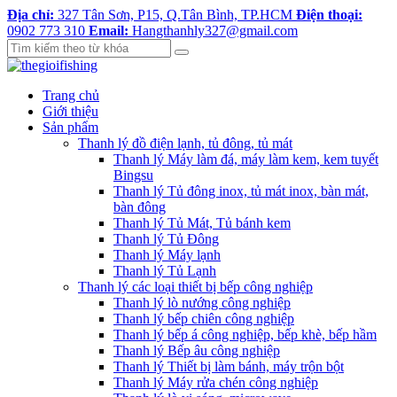
Địa chỉ:
327 Tân Sơn, P15, Q.Tân Bình, TP.HCM
Điện thoại:
0902 773 310
Email:
Hangthanhly327@gmail.com
Trang chủ
Giới thiệu
Sản phẩm
Thanh lý đồ điện lạnh, tủ đông, tủ mát
Thanh lý Máy làm đá, máy làm kem, kem tuyết
Bingsu
Thanh lý Tủ đông inox, tủ mát inox, bàn mát,
bàn đông
Thanh lý Tủ Mát, Tủ bánh kem
Thanh lý Tủ Đông
Thanh lý Máy lạnh
Thanh lý Tủ Lạnh
Thanh lý các loại thiết bị bếp công nghiệp
Thanh lý lò nướng công nghiệp
Thanh lý bếp chiên công nghiệp
Thanh lý bếp á công nghiệp, bếp khè, bếp hầm
Thanh lý Bếp âu công nghiệp
Thanh lý Thiết bị làm bánh, máy trộn bột
Thanh lý Máy rửa chén công nghiệp