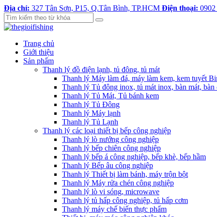
Địa chỉ:
327 Tân Sơn, P15, Q.Tân Bình, TP.HCM
Điện thoại:
0902
Trang chủ
Giới thiệu
Sản phẩm
Thanh lý đồ điện lạnh, tủ đông, tủ mát
Thanh lý Máy làm đá, máy làm kem, kem tuyết B
Thanh lý Tủ đông inox, tủ mát inox, bàn mát, bàn
Thanh lý Tủ Mát, Tủ bánh kem
Thanh lý Tủ Đông
Thanh lý Máy lạnh
Thanh lý Tủ Lạnh
Thanh lý các loại thiết bị bếp công nghiệp
Thanh lý lò nướng công nghiệp
Thanh lý bếp chiên công nghiệp
Thanh lý bếp á công nghiệp, bếp khè, bếp hầm
Thanh lý Bếp âu công nghiệp
Thanh lý Thiết bị làm bánh, máy trộn bột
Thanh lý Máy rửa chén công nghiệp
Thanh lý lò vi sóng, microwave
Thanh lý tủ hấp công nghiệp, tủ hấp cơm
Thanh lý máy chế biến thực phẩm