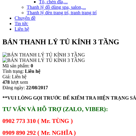
Tô, chén dĩa,...
Thanh lý đồ dùng spa, salon,...
Thanh lý đèn trang trí, tranh trang trí
Chuyên đề
Tin tức
Liên hệ
BÁN THANH LÝ TỦ KÍNH 3 TẦNG
Mã sản phẩm:
0
Tình trạng:
Liên hệ
Giá:
Liên hệ
478
lượt xem
Đăng ngày:
22/08/2017
**VUI LÒNG GỌI TRƯỚC ĐỂ KIỂM TRA HIỆN TRẠNG S
TƯ VẤN VÀ HỖ TRỢ (ZALO, VIBER):
0902 773 310 ( Mr. TÙNG )
0909 890 292 ( Mr. NGHĨA )