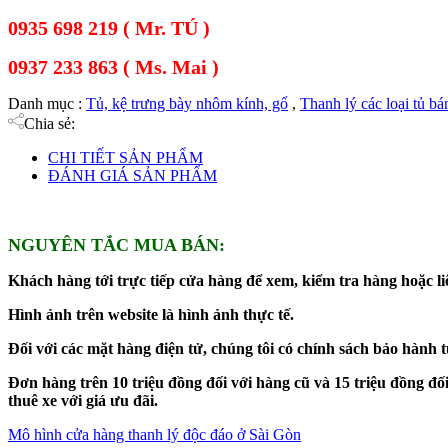
0935 698 219 ( Mr. TÚ )
0937 233 863 ( Ms. Mai )
Danh mục :
Tủ, kệ trưng bày nhôm kính, gổ
,
Thanh lý các loại tủ b
Chia sẻ:
CHI TIẾT SẢN PHẨM
ĐÁNH GIÁ SẢN PHẨM
NGUYÊN TẮC MUA BÁN:
Khách hàng tới trực tiếp cửa hàng để xem, kiểm tra hàng hoặc liê
Hình ảnh trên website là hình ảnh thực tế.
Đối với các mặt hàng điện tử, chúng tôi có chính sách bảo hành 
Đơn hàng trên 10 triệu đồng đối với hàng cũ và 15 triệu đồng 
thuê xe với giá ưu đãi.
Mô hình cửa hàng thanh lý độc đáo ở Sài Gòn