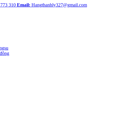
 773 310
Email:
Hangthanhly327@gmail.com
ingsu
 đông