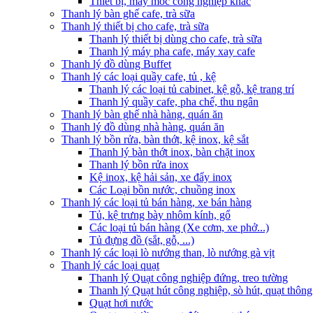
Thiết bị, máy móc công nghiệp khác
Thanh lý bàn ghế cafe, trà sữa
Thanh lý thiết bị cho cafe, trà sữa
Thanh lý thiết bị dùng cho cafe, trà sữa
Thanh lý máy pha cafe, máy xay cafe
Thanh lý đồ dùng Buffet
Thanh lý các loại quầy cafe, tủ , kệ
Thanh lý các loại tủ cabinet, kệ gỗ, kệ trang trí
Thanh lý quầy cafe, pha chế, thu ngân
Thanh lý bàn ghế nhà hàng, quán ăn
Thanh lý đồ dùng nhà hàng, quán ăn
Thanh lý bồn rửa, bàn thớt, kệ inox, kệ sắt
Thanh lý bàn thớt inox, bàn chặt inox
Thanh lý bồn rửa inox
Kệ inox, kệ hải sản, xe đẩy inox
Các Loại bồn nước, chuồng inox
Thanh lý các loại tủ bán hàng, xe bán hàng
Tủ, kệ trưng bày nhôm kính, gổ
Các loại tủ bán hàng (Xe cơm, xe phở...)
Tủ đựng đồ (sắt, gỗ, ...)
Thanh lý các loại lò nướng than, lò nướng gà vịt
Thanh lý các loại quạt
Thanh lý Quạt công nghiệp đứng, treo tường
Thanh lý Quạt hút công nghiệp, sò hút, quạt thông
Quạt hơi nước