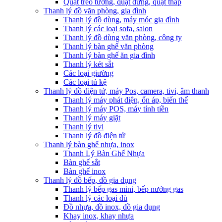
Quạt treo tường, quạt đứng, quạt tháp
Thanh lý đồ văn phòng, gia đình
Thanh lý đồ dùng, máy móc gia đình
Thanh lý các loại sofa, salon
Thanh lý đồ dùng văn phòng, công ty
Thanh lý bàn ghế văn phòng
Thanh lý bàn ghế ăn gia đình
Thanh lý két sắt
Các loại giường
Các loại tủ kệ
Thanh lý đồ điện tử, máy Pos, camera, tivi, âm thanh
Thanh lý máy phát điện, ổn áp, biến thế
Thanh lý máy POS, máy tính tiền
Thanh lý máy giặt
Thanh lý tivi
Thanh lý đồ điện tử
Thanh lý bàn ghế nhựa, inox
Thanh Lý Bàn Ghế Nhựa
Bàn ghế sắt
Bàn ghế inox
Thanh lý đồ bếp, đồ gia dụng
Thanh lý bếp gas mini, bếp nướng gas
Thanh lý các loại dù
Đồ nhựa, đồ inox, đồ gia dụng
Khay inox, khay nhựa