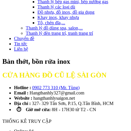
Thanh lý bếp gas mini, bếp nướng gas
Thanh lý các loại dù
Đồ nhựa, đồ inox, đồ gia dụng
Khay inox, khay nhựa
Tô, chén dĩa,...
Thanh lý đồ dùng spa, salon,...
Thanh lý đèn trang trí, tranh trang trí
Chuyên đề
Tin tức
Liên hệ
Bàn thớt, bồn rửa inox
CỬA HÀNG ĐỒ CŨ LỆ SÀI GÒN
Hotline :
0902 773 310 (Mr. Tùng)
Email :
Hangthanhly327@gmail.com
Website :
hangthanhlysaigon.net
Địa chỉ :
327- 329 Tân Sơn, P.15, Q.Tân Bình, HCM
⏱️ Giờ mở cửa:
8H - 17H30 từ T2 - CN
THỐNG KÊ TRUY CẬP