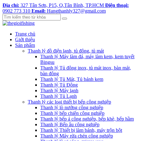
Địa chỉ:
327 Tân Sơn, P15, Q.Tân Bình, TP.HCM
Điện thoại:
0902 773 310
Email:
Hangthanhly327@gmail.com
Trang chủ
Giới thiệu
Sản phẩm
Thanh lý đồ điện lạnh, tủ đông, tủ mát
Thanh lý Máy làm đá, máy làm kem, kem tuyết
Bingsu
Thanh lý Tủ đông inox, tủ mát inox, bàn mát,
bàn đông
Thanh lý Tủ Mát, Tủ bánh kem
Thanh lý Tủ Đông
Thanh lý Máy lạnh
Thanh lý Tủ Lạnh
Thanh lý các loại thiết bị bếp công nghiệp
Thanh lý lò nướng công nghiệp
Thanh lý bếp chiên công nghiệp
Thanh lý bếp á công nghiệp, bếp khè, bếp hầm
Thanh lý Bếp âu công nghiệp
Thanh lý Thiết bị làm bánh, máy trộn bột
Thanh lý Máy rửa chén công nghiệp