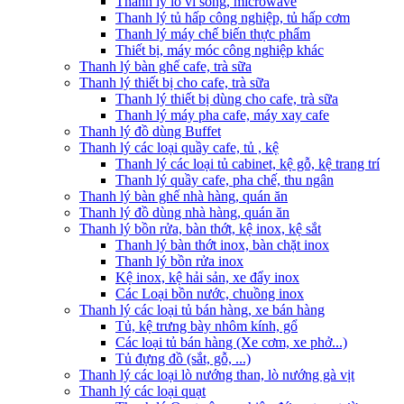
Thanh lý lò vi sóng, microwave
Thanh lý tủ hấp công nghiệp, tủ hấp cơm
Thanh lý máy chế biến thực phẩm
Thiết bị, máy móc công nghiệp khác
Thanh lý bàn ghế cafe, trà sữa
Thanh lý thiết bị cho cafe, trà sữa
Thanh lý thiết bị dùng cho cafe, trà sữa
Thanh lý máy pha cafe, máy xay cafe
Thanh lý đồ dùng Buffet
Thanh lý các loại quầy cafe, tủ , kệ
Thanh lý các loại tủ cabinet, kệ gỗ, kệ trang trí
Thanh lý quầy cafe, pha chế, thu ngân
Thanh lý bàn ghế nhà hàng, quán ăn
Thanh lý đồ dùng nhà hàng, quán ăn
Thanh lý bồn rửa, bàn thớt, kệ inox, kệ sắt
Thanh lý bàn thớt inox, bàn chặt inox
Thanh lý bồn rửa inox
Kệ inox, kệ hải sản, xe đẩy inox
Các Loại bồn nước, chuồng inox
Thanh lý các loại tủ bán hàng, xe bán hàng
Tủ, kệ trưng bày nhôm kính, gổ
Các loại tủ bán hàng (Xe cơm, xe phở...)
Tủ đựng đồ (sắt, gỗ, ...)
Thanh lý các loại lò nướng than, lò nướng gà vịt
Thanh lý các loại quạt