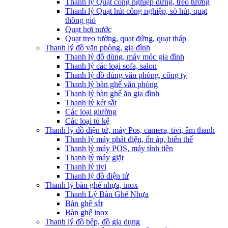
Thanh lý Quạt công nghiệp đứng, treo tường
Thanh lý Quạt hút công nghiệp, sò hút, quạt
thông gió
Quạt hơi nước
Quạt treo tường, quạt đứng, quạt tháp
Thanh lý đồ văn phòng, gia đình
Thanh lý đồ dùng, máy móc gia đình
Thanh lý các loại sofa, salon
Thanh lý đồ dùng văn phòng, công ty
Thanh lý bàn ghế văn phòng
Thanh lý bàn ghế ăn gia đình
Thanh lý két sắt
Các loại giường
Các loại tủ kệ
Thanh lý đồ điện tử, máy Pos, camera, tivi, âm thanh
Thanh lý máy phát điện, ổn áp, biến thế
Thanh lý máy POS, máy tính tiền
Thanh lý máy giặt
Thanh lý tivi
Thanh lý đồ điện tử
Thanh lý bàn ghế nhựa, inox
Thanh Lý Bàn Ghế Nhựa
Bàn ghế sắt
Bàn ghế inox
Thanh lý đồ bếp, đồ gia dụng