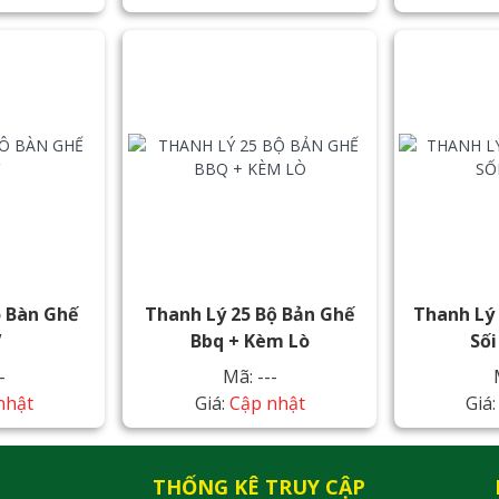
ô Bàn Ghế
Thanh Lý 25 Bộ Bản Ghế
Thanh Lý
V
Bbq + Kèm Lò
Số
-
Mã: ---
nhật
Giá:
Cập nhật
Giá
THỐNG KÊ TRUY CẬP