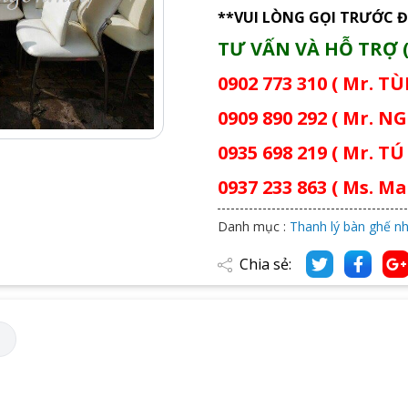
**VUI LÒNG GỌI TRƯỚC Đ
TƯ VẤN VÀ HỖ TRỢ (
0902 773 310 ( Mr. T
0909 890 292 ( Mr. NG
0935 698 219 ( Mr. TÚ 
0937 233 863 ( Ms. Mai
Danh mục :
Thanh lý bàn ghế n
Chia sẻ:
M