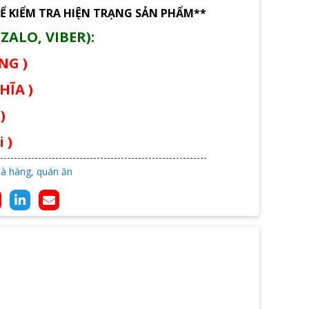
Ể KIỂM TRA HIỆN TRẠNG SẢN PHẨM**
ZALO, VIBER):
ÙNG )
HĨA )
)
 )
hà hàng, quán ăn