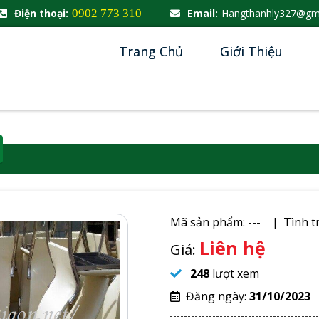
Điện thoại:
0902 773 310
Email:
Hangthanhly327@gm
Trang Chủ
Giới Thiệu
Mã sản phẩm:
---
Tình t
Liên hệ
Giá:
248
lượt xem
Đăng ngày:
31/10/2023