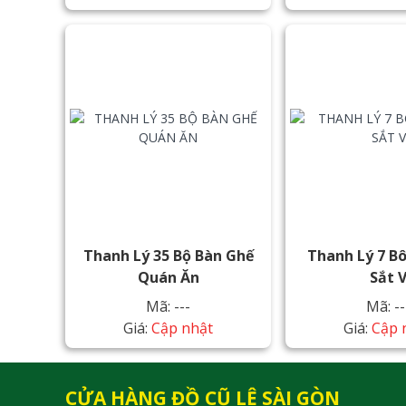
Thanh Lý 35 Bộ Bàn Ghế
Thanh Lý 7 B
Quán Ăn
Sắt 
Mã: ---
Mã: --
Giá:
Cập nhật
Giá:
Cập 
CỬA HÀNG ĐỒ CŨ LỆ SÀI GÒN