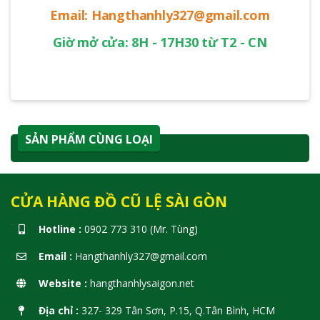
Email: Hangthanhly327@gmail.com
Giờ mở cửa: 8H - 17H30 từ T2 - CN
SẢN PHẨM CÙNG LOẠI
CỬA HÀNG ĐỒ CŨ LỆ SÀI GÒN
Hotline :
0902 773 310 (Mr. Tùng)
Email :
Hangthanhly327@gmail.com
Website :
hangthanhlysaigon.net
Địa chỉ :
327- 329 Tân Sơn, P.15, Q.Tân Bình, HCM