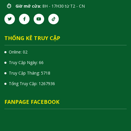
⏱️ Giờ mở cửa:
8H - 17H30 từ T2 - CN
THỐNG KÊ TRUY CẬP
Online: 02
Truy Cập Ngày: 66
Truy Cập Tháng: 5718
Tổng Truy Cập:
1
2
6
7
9
3
6
FANPAGE FACEBOOK