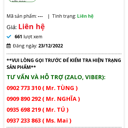
Mã sản phẩm:
---
Tình trạng:
Liên hệ
Liên hệ
Giá:
661
lượt xem
Đăng ngày:
23/12/2022
**VUI LÒNG GỌI TRƯỚC ĐỂ KIỂM TRA HIỆN TRẠNG
SẢN PHẨM**
TƯ VẤN VÀ HỖ TRỢ (ZALO, VIBER):
0902 773 310 ( Mr. TÙNG )
0909 890 292 ( Mr. NGHĨA )
0935 698 219 ( Mr. TÚ )
0937 233 863 ( Ms. Mai )