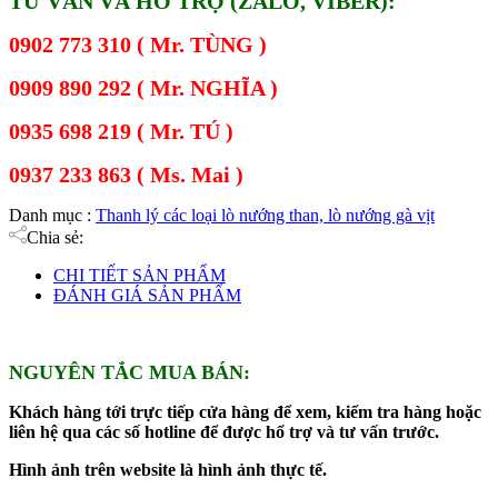
TƯ VẤN VÀ HỖ TRỢ (ZALO, VIBER):
0902 773 310 ( Mr. TÙNG )
0909 890 292 ( Mr. NGHĨA )
0935 698 219 ( Mr. TÚ )
0937 233 863 ( Ms. Mai )
Danh mục :
Thanh lý các loại lò nướng than, lò nướng gà vịt
Chia sẻ:
CHI TIẾT SẢN PHẨM
ĐÁNH GIÁ SẢN PHẨM
NGUYÊN TẮC MUA BÁN:
Khách hàng tới trực tiếp cửa hàng để xem, kiểm tra hàng hoặc
liên hệ qua các số hotline để được hổ trợ và tư vấn trước.
Hình ảnh trên website là hình ảnh thực tế.