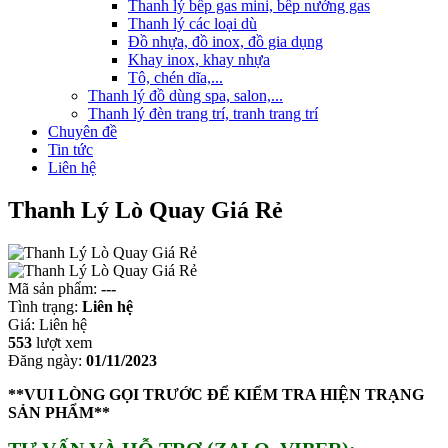
Thanh lý bếp gas mini, bếp nướng gas
Thanh lý các loại dù
Đồ nhựa, đồ inox, đồ gia dụng
Khay inox, khay nhựa
Tô, chén dĩa,...
Thanh lý đồ dùng spa, salon,...
Thanh lý đèn trang trí, tranh trang trí
Chuyên đề
Tin tức
Liên hệ
Thanh Lý Lò Quay Giá Rẻ
Mã sản phẩm:
---
Tình trạng:
Liên hệ
Giá:
Liên hệ
553
lượt xem
Đăng ngày:
01/11/2023
**VUI LÒNG GỌI TRƯỚC ĐỂ KIỂM TRA HIỆN TRẠNG
SẢN PHẨM**