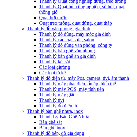
Thanh lý Quạt công nghiệp đứng, treo tường
Thanh lý Quạt hút công nghiệp, sò hút, quạt
thông gió
Quạt hơi nước
Quạt treo tường, quạt đứng, quạt tháp
Thanh lý đồ văn phòng, gia đình
Thanh lý đồ dùng, máy móc gia đình
Thanh lý các loại sofa, salon
Thanh lý đồ dùng văn phòng, công ty
Thanh lý bàn ghế văn phòng
Thanh lý bàn ghế ăn gia đình
Thanh lý két sắt
Các loại giường
Các loại tủ kệ
Thanh lý đồ điện tử, máy Pos, camera, tivi, âm thanh
Thanh lý máy phát điện, ổn áp, biến thế
Thanh lý máy POS, máy tính tiền
Thanh lý máy giặt
Thanh lý tivi
Thanh lý đồ điện tử
Thanh lý bàn ghế nhựa, inox
Thanh Lý Bàn Ghế Nhựa
Bàn ghế sắt
Bàn ghế inox
Thanh lý đồ bếp, đồ gia dụng