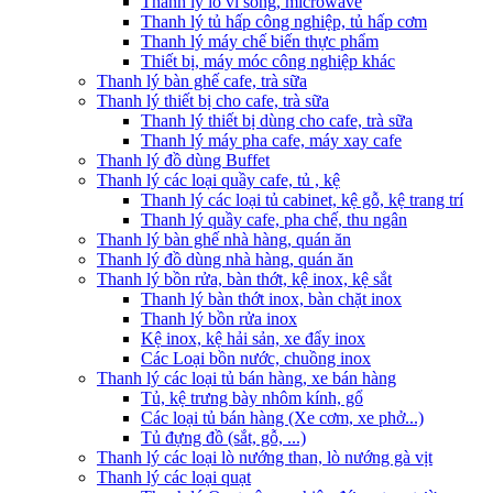
Thanh lý lò vi sóng, microwave
Thanh lý tủ hấp công nghiệp, tủ hấp cơm
Thanh lý máy chế biến thực phẩm
Thiết bị, máy móc công nghiệp khác
Thanh lý bàn ghế cafe, trà sữa
Thanh lý thiết bị cho cafe, trà sữa
Thanh lý thiết bị dùng cho cafe, trà sữa
Thanh lý máy pha cafe, máy xay cafe
Thanh lý đồ dùng Buffet
Thanh lý các loại quầy cafe, tủ , kệ
Thanh lý các loại tủ cabinet, kệ gỗ, kệ trang trí
Thanh lý quầy cafe, pha chế, thu ngân
Thanh lý bàn ghế nhà hàng, quán ăn
Thanh lý đồ dùng nhà hàng, quán ăn
Thanh lý bồn rửa, bàn thớt, kệ inox, kệ sắt
Thanh lý bàn thớt inox, bàn chặt inox
Thanh lý bồn rửa inox
Kệ inox, kệ hải sản, xe đẩy inox
Các Loại bồn nước, chuồng inox
Thanh lý các loại tủ bán hàng, xe bán hàng
Tủ, kệ trưng bày nhôm kính, gổ
Các loại tủ bán hàng (Xe cơm, xe phở...)
Tủ đựng đồ (sắt, gỗ, ...)
Thanh lý các loại lò nướng than, lò nướng gà vịt
Thanh lý các loại quạt