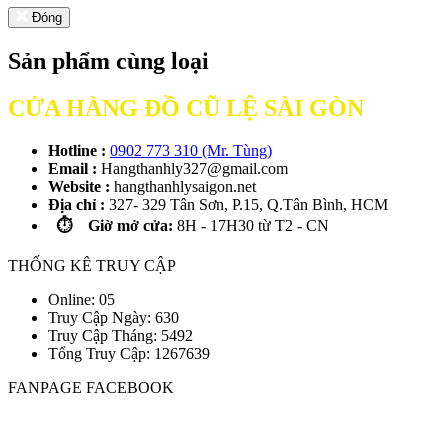
Đóng
Sản phẩm cùng loại
CỬA HÀNG ĐỒ CŨ LỆ SÀI GÒN
Hotline :
0902 773 310 (Mr. Tùng)
Email :
Hangthanhly327@gmail.com
Website :
hangthanhlysaigon.net
Địa chỉ :
327- 329 Tân Sơn, P.15, Q.Tân Bình, HCM
⏱️ Giờ mở cửa:
8H - 17H30 từ T2 - CN
THỐNG KÊ TRUY CẬP
Online: 05
Truy Cập Ngày: 630
Truy Cập Tháng: 5492
Tổng Truy Cập:
1
2
6
7
6
3
9
FANPAGE FACEBOOK