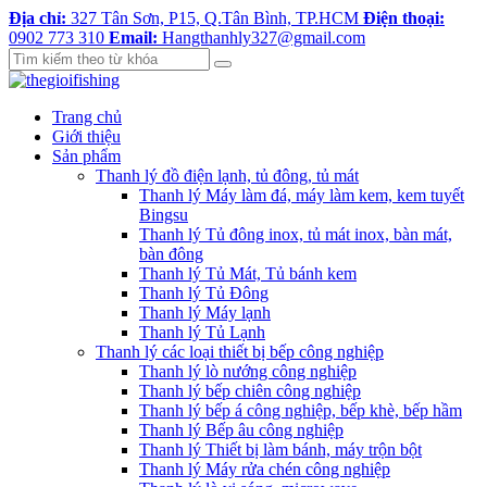
Địa chỉ:
327 Tân Sơn, P15, Q.Tân Bình, TP.HCM
Điện thoại:
0902 773 310
Email:
Hangthanhly327@gmail.com
Trang chủ
Giới thiệu
Sản phẩm
Thanh lý đồ điện lạnh, tủ đông, tủ mát
Thanh lý Máy làm đá, máy làm kem, kem tuyết
Bingsu
Thanh lý Tủ đông inox, tủ mát inox, bàn mát,
bàn đông
Thanh lý Tủ Mát, Tủ bánh kem
Thanh lý Tủ Đông
Thanh lý Máy lạnh
Thanh lý Tủ Lạnh
Thanh lý các loại thiết bị bếp công nghiệp
Thanh lý lò nướng công nghiệp
Thanh lý bếp chiên công nghiệp
Thanh lý bếp á công nghiệp, bếp khè, bếp hầm
Thanh lý Bếp âu công nghiệp
Thanh lý Thiết bị làm bánh, máy trộn bột
Thanh lý Máy rửa chén công nghiệp