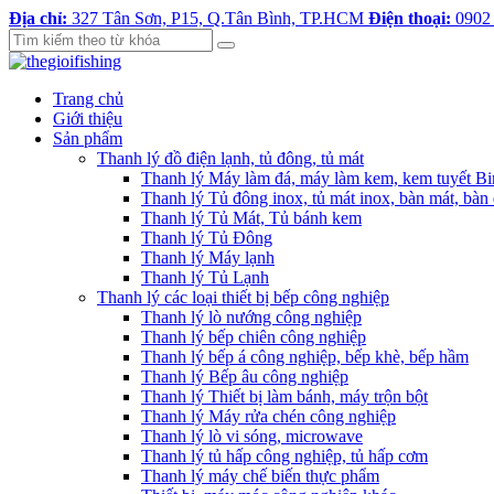
Địa chỉ:
327 Tân Sơn, P15, Q.Tân Bình, TP.HCM
Điện thoại:
0902
Trang chủ
Giới thiệu
Sản phẩm
Thanh lý đồ điện lạnh, tủ đông, tủ mát
Thanh lý Máy làm đá, máy làm kem, kem tuyết B
Thanh lý Tủ đông inox, tủ mát inox, bàn mát, bàn
Thanh lý Tủ Mát, Tủ bánh kem
Thanh lý Tủ Đông
Thanh lý Máy lạnh
Thanh lý Tủ Lạnh
Thanh lý các loại thiết bị bếp công nghiệp
Thanh lý lò nướng công nghiệp
Thanh lý bếp chiên công nghiệp
Thanh lý bếp á công nghiệp, bếp khè, bếp hầm
Thanh lý Bếp âu công nghiệp
Thanh lý Thiết bị làm bánh, máy trộn bột
Thanh lý Máy rửa chén công nghiệp
Thanh lý lò vi sóng, microwave
Thanh lý tủ hấp công nghiệp, tủ hấp cơm
Thanh lý máy chế biến thực phẩm