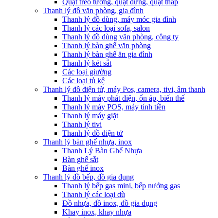
Quạt treo tường, quạt đứng, quạt tháp
Thanh lý đồ văn phòng, gia đình
Thanh lý đồ dùng, máy móc gia đình
Thanh lý các loại sofa, salon
Thanh lý đồ dùng văn phòng, công ty
Thanh lý bàn ghế văn phòng
Thanh lý bàn ghế ăn gia đình
Thanh lý két sắt
Các loại giường
Các loại tủ kệ
Thanh lý đồ điện tử, máy Pos, camera, tivi, âm thanh
Thanh lý máy phát điện, ổn áp, biến thế
Thanh lý máy POS, máy tính tiền
Thanh lý máy giặt
Thanh lý tivi
Thanh lý đồ điện tử
Thanh lý bàn ghế nhựa, inox
Thanh Lý Bàn Ghế Nhựa
Bàn ghế sắt
Bàn ghế inox
Thanh lý đồ bếp, đồ gia dụng
Thanh lý bếp gas mini, bếp nướng gas
Thanh lý các loại dù
Đồ nhựa, đồ inox, đồ gia dụng
Khay inox, khay nhựa