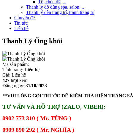
Tô, chén dĩa,...
Thanh lý đồ dùng spa, salon,...
Thanh lý đèn trang trí, tranh trang trí
Chuyên đề
Tin tức
Liên hệ
Thanh Lý Ống khói
Mã sản phẩm:
---
Tình trạng:
Liên hệ
Giá:
Liên hệ
427
lượt xem
Đăng ngày:
31/10/2023
**VUI LÒNG GỌI TRƯỚC ĐỂ KIỂM TRA HIỆN TRẠNG S
TƯ VẤN VÀ HỖ TRỢ (ZALO, VIBER):
0902 773 310 ( Mr. TÙNG )
0909 890 292 ( Mr. NGHĨA )