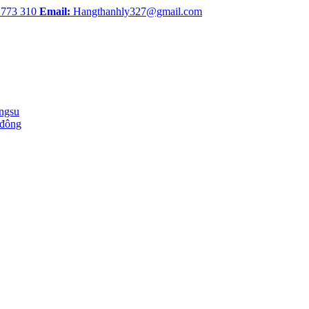
 773 310
Email:
Hangthanhly327@gmail.com
ingsu
 đông