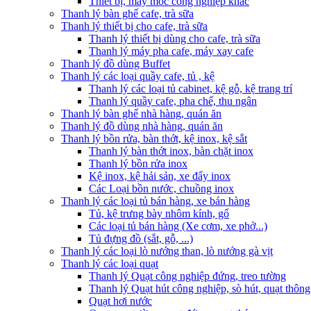
Thiết bị, máy móc công nghiệp khác
Thanh lý bàn ghế cafe, trà sữa
Thanh lý thiết bị cho cafe, trà sữa
Thanh lý thiết bị dùng cho cafe, trà sữa
Thanh lý máy pha cafe, máy xay cafe
Thanh lý đồ dùng Buffet
Thanh lý các loại quầy cafe, tủ , kệ
Thanh lý các loại tủ cabinet, kệ gỗ, kệ trang trí
Thanh lý quầy cafe, pha chế, thu ngân
Thanh lý bàn ghế nhà hàng, quán ăn
Thanh lý đồ dùng nhà hàng, quán ăn
Thanh lý bồn rửa, bàn thớt, kệ inox, kệ sắt
Thanh lý bàn thớt inox, bàn chặt inox
Thanh lý bồn rửa inox
Kệ inox, kệ hải sản, xe đẩy inox
Các Loại bồn nước, chuồng inox
Thanh lý các loại tủ bán hàng, xe bán hàng
Tủ, kệ trưng bày nhôm kính, gổ
Các loại tủ bán hàng (Xe cơm, xe phở...)
Tủ đựng đồ (sắt, gỗ, ...)
Thanh lý các loại lò nướng than, lò nướng gà vịt
Thanh lý các loại quạt
Thanh lý Quạt công nghiệp đứng, treo tường
Thanh lý Quạt hút công nghiệp, sò hút, quạt thông
Quạt hơi nước