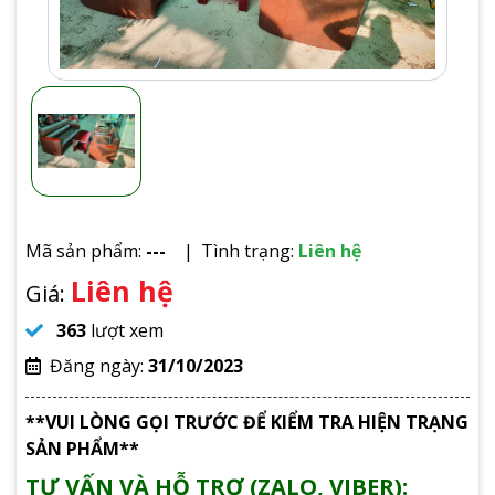
Mã sản phẩm:
---
Tình trạng:
Liên hệ
Liên hệ
Giá:
363
lượt xem
Đăng ngày:
31/10/2023
**VUI LÒNG GỌI TRƯỚC ĐỂ KIỂM TRA HIỆN TRẠNG
SẢN PHẨM**
TƯ VẤN VÀ HỖ TRỢ (ZALO, VIBER):