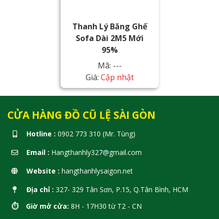
Thanh Lý Băng Ghế
Sofa Dài 2M5 Mới
95%
Mã: ---
Giá:
Cập nhật
CỬA HÀNG ĐỒ CŨ LỆ SÀI GÒN
Hotline :
0902 773 310 (Mr. Tùng)
Email :
Hangthanhly327@gmail.com
Website :
hangthanhlysaigon.net
Địa chỉ :
327- 329 Tân Sơn, P.15, Q.Tân Bình, HCM
⏱️ Giờ mở cửa:
8H - 17H30 từ T2 - CN