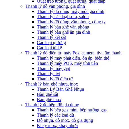
Quạt treo tường, quạt đứng, quạt tháp
Thanh lý đồ văn phòng, gia đình
Thanh lý đồ dùng, máy móc gia đình
Thanh lý các loại sofa, salon
Thanh lý đồ dùng văn phòng, công ty
Thanh lý bàn ghế văn phòng
Thanh lý bàn ghế ăn gia đình
Thanh lý két sắt
Các loại giường
Các loại tủ kệ
Thanh lý đồ điện tử, máy Pos, camera, tivi, âm thanh
Thanh lý máy phát điện, ổn áp, biến thế
Thanh lý máy POS, máy tính tiền
Thanh lý máy giặt
Thanh lý tivi
Thanh lý đồ điện tử
Thanh lý bàn ghế nhựa, inox
Thanh Lý Bàn Ghế Nhựa
Bàn ghế sắt
Bàn ghế inox
Thanh lý đồ bếp, đồ gia dụng
Thanh lý bếp gas mini, bếp nướng gas
Thanh lý các loại dù
Đồ nhựa, đồ inox, đồ gia dụng
Khay inox, khay nhựa