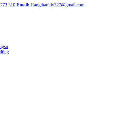
 773 310
Email:
Hangthanhly327@gmail.com
ingsu
 đông