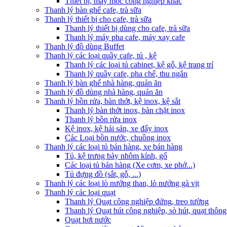
Thiết bị, máy móc công nghiệp khác
Thanh lý bàn ghế cafe, trà sữa
Thanh lý thiết bị cho cafe, trà sữa
Thanh lý thiết bị dùng cho cafe, trà sữa
Thanh lý máy pha cafe, máy xay cafe
Thanh lý đồ dùng Buffet
Thanh lý các loại quầy cafe, tủ , kệ
Thanh lý các loại tủ cabinet, kệ gỗ, kệ trang trí
Thanh lý quầy cafe, pha chế, thu ngân
Thanh lý bàn ghế nhà hàng, quán ăn
Thanh lý đồ dùng nhà hàng, quán ăn
Thanh lý bồn rửa, bàn thớt, kệ inox, kệ sắt
Thanh lý bàn thớt inox, bàn chặt inox
Thanh lý bồn rửa inox
Kệ inox, kệ hải sản, xe đẩy inox
Các Loại bồn nước, chuồng inox
Thanh lý các loại tủ bán hàng, xe bán hàng
Tủ, kệ trưng bày nhôm kính, gổ
Các loại tủ bán hàng (Xe cơm, xe phở...)
Tủ đựng đồ (sắt, gỗ, ...)
Thanh lý các loại lò nướng than, lò nướng gà vịt
Thanh lý các loại quạt
Thanh lý Quạt công nghiệp đứng, treo tường
Thanh lý Quạt hút công nghiệp, sò hút, quạt thông
Quạt hơi nước