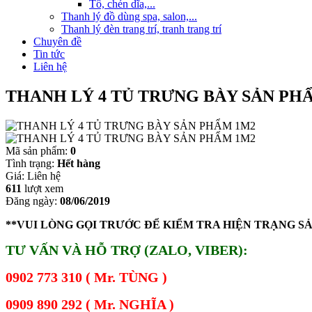
Tô, chén dĩa,...
Thanh lý đồ dùng spa, salon,...
Thanh lý đèn trang trí, tranh trang trí
Chuyên đề
Tin tức
Liên hệ
THANH LÝ 4 TỦ TRƯNG BÀY SẢN PH
Mã sản phẩm:
0
Tình trạng:
Hết hàng
Giá:
Liên hệ
611
lượt xem
Đăng ngày:
08/06/2019
**VUI LÒNG GỌI TRƯỚC ĐỂ KIỂM TRA HIỆN TRẠNG S
TƯ VẤN VÀ HỖ TRỢ (ZALO, VIBER):
0902 773 310 ( Mr. TÙNG )
0909 890 292 ( Mr. NGHĨA )