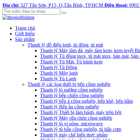
Địa chỉ:
327 Tân Sơn, P15, Q.Tân Bình, TP.HCM
Điện thoại:
0902
Trang chủ
Giới thiệu
Sản phẩm
Thanh lý đồ điện lạnh, tủ đông, tủ mát
Thanh lý Máy làm đá, máy làm kem, kem tuyết B
Thanh lý Tủ đông inox, tủ mát inox, bàn mát, bàn
Thanh lý Tủ Mát, Tủ bánh kem
Thanh lý Tủ Đông
Thanh lý Máy lạnh
Thanh lý Tủ Lạnh
Thanh lý các loại thiết bị bếp công nghiệp
Thanh lý lò nướng công nghiệp
Thanh lý bếp chiên công nghiệp
Thanh lý bếp á công nghiệp, bếp khè, bếp hầm
Thanh lý Bếp âu công nghiệp
Thanh lý Thiết bị làm bánh, máy trộn bột
Thanh lý Máy rửa chén công nghiệp
Thanh lý lò vi sóng, microwave
Thanh lý tủ hấp công nghiệp, tủ hấp cơm
Thanh lý máy chế biến thực phẩm