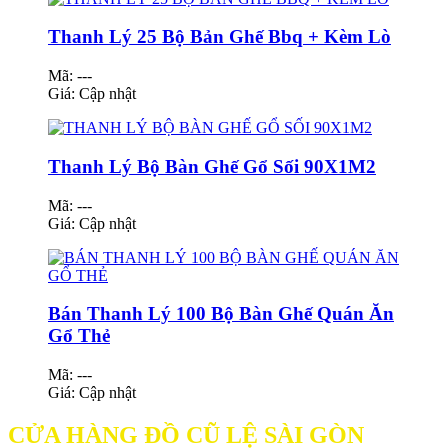
Thanh Lý 25 Bộ Bản Ghế Bbq + Kèm Lò
Mã: ---
Giá:
Cập nhật
Thanh Lý Bộ Bàn Ghế Gổ Sối 90X1M2
Mã: ---
Giá:
Cập nhật
Bán Thanh Lý 100 Bộ Bàn Ghế Quán Ăn
Gổ Thẻ
Mã: ---
Giá:
Cập nhật
CỬA HÀNG ĐỒ CŨ LỆ SÀI GÒN