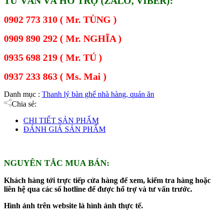
TƯ VẤN VÀ HỖ TRỢ (ZALO, VIBER):
0902 773 310 ( Mr. TÙNG )
0909 890 292 ( Mr. NGHĨA )
0935 698 219 ( Mr. TÚ )
0937 233 863 ( Ms. Mai )
Danh mục :
Thanh lý bàn ghế nhà hàng, quán ăn
Chia sẻ:
CHI TIẾT SẢN PHẨM
ĐÁNH GIÁ SẢN PHẨM
NGUYÊN TẮC MUA BÁN:
Khách hàng tới trực tiếp cửa hàng để xem, kiểm tra hàng hoặc
liên hệ qua các số hotline để được hổ trợ và tư vấn trước.
Hình ảnh trên website là hình ảnh thực tế.