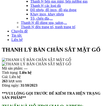
Thanh lý bếp gas mini, bếp nướng gas
Thanh lý các loại dù
Đồ nhựa, đồ inox, đồ gia dụng
Khay inox, khay nhựa
Tô, chén dĩa,...
Thanh lý đồ dùng spa, salon,...
Thanh lý đèn trang trí, tranh trang trí
Chuyên đề
Tin tức
Liên hệ
THANH LÝ BÀN CHÂN SẮT MẶT GỔ
Mã sản phẩm:
---
Tình trạng:
Liên hệ
Giá:
Liên hệ
263
lượt xem
Đăng ngày:
31/10/2023
**VUI LÒNG GỌI TRƯỚC ĐỂ KIỂM TRA HIỆN TRẠNG
SẢN PHẨM**