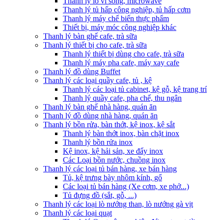
Thanh lý lò vi sóng, microwave
Thanh lý tủ hấp công nghiệp, tủ hấp cơm
Thanh lý máy chế biến thực phẩm
Thiết bị, máy móc công nghiệp khác
Thanh lý bàn ghế cafe, trà sữa
Thanh lý thiết bị cho cafe, trà sữa
Thanh lý thiết bị dùng cho cafe, trà sữa
Thanh lý máy pha cafe, máy xay cafe
Thanh lý đồ dùng Buffet
Thanh lý các loại quầy cafe, tủ , kệ
Thanh lý các loại tủ cabinet, kệ gỗ, kệ trang trí
Thanh lý quầy cafe, pha chế, thu ngân
Thanh lý bàn ghế nhà hàng, quán ăn
Thanh lý đồ dùng nhà hàng, quán ăn
Thanh lý bồn rửa, bàn thớt, kệ inox, kệ sắt
Thanh lý bàn thớt inox, bàn chặt inox
Thanh lý bồn rửa inox
Kệ inox, kệ hải sản, xe đẩy inox
Các Loại bồn nước, chuồng inox
Thanh lý các loại tủ bán hàng, xe bán hàng
Tủ, kệ trưng bày nhôm kính, gổ
Các loại tủ bán hàng (Xe cơm, xe phở...)
Tủ đựng đồ (sắt, gỗ, ...)
Thanh lý các loại lò nướng than, lò nướng gà vịt
Thanh lý các loại quạt