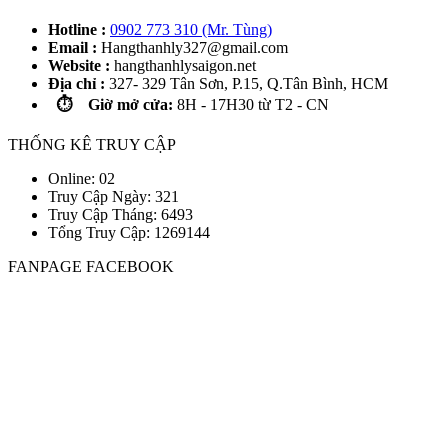
Hotline :
0902 773 310 (Mr. Tùng)
Email :
Hangthanhly327@gmail.com
Website :
hangthanhlysaigon.net
Địa chỉ :
327- 329 Tân Sơn, P.15, Q.Tân Bình, HCM
⏱️ Giờ mở cửa:
8H - 17H30 từ T2 - CN
THỐNG KÊ TRUY CẬP
Online: 02
Truy Cập Ngày: 321
Truy Cập Tháng: 6493
Tổng Truy Cập:
1
2
6
9
1
4
4
FANPAGE FACEBOOK