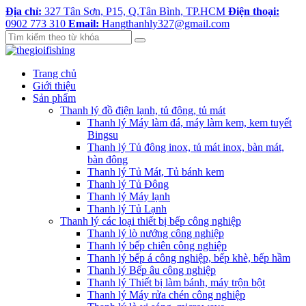
Địa chỉ:
327 Tân Sơn, P15, Q.Tân Bình, TP.HCM
Điện thoại:
0902 773 310
Email:
Hangthanhly327@gmail.com
Trang chủ
Giới thiệu
Sản phẩm
Thanh lý đồ điện lạnh, tủ đông, tủ mát
Thanh lý Máy làm đá, máy làm kem, kem tuyết
Bingsu
Thanh lý Tủ đông inox, tủ mát inox, bàn mát,
bàn đông
Thanh lý Tủ Mát, Tủ bánh kem
Thanh lý Tủ Đông
Thanh lý Máy lạnh
Thanh lý Tủ Lạnh
Thanh lý các loại thiết bị bếp công nghiệp
Thanh lý lò nướng công nghiệp
Thanh lý bếp chiên công nghiệp
Thanh lý bếp á công nghiệp, bếp khè, bếp hầm
Thanh lý Bếp âu công nghiệp
Thanh lý Thiết bị làm bánh, máy trộn bột
Thanh lý Máy rửa chén công nghiệp