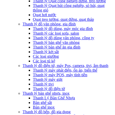
Thanh lý Quạt công nghiệp đứng, treo tường
Thanh lý Quạt hút công nghiệp, sò hút, quạt
thông gió
Quạt hơi nước
Quạt treo tường, quạt đứng, quạt tháp
Thanh lý đồ văn phòng, gia đình
Thanh lý đồ dùng, máy móc gia đình
Thanh lý các loại sofa, salon
Thanh lý đồ dùng văn phòng, công ty
Thanh lý bàn ghế văn phòng
Thanh lý bàn ghế ăn gia đình
Thanh lý két sắt
Các loại giường
Các loại tủ kệ
Thanh lý đồ điện tử, máy Pos, camera, tivi, âm thanh
Thanh lý máy phát điện, ổn áp, biến thế
Thanh lý máy POS, máy tính tiền
Thanh lý máy giặt
Thanh lý tivi
Thanh lý đồ điện tử
Thanh lý bàn ghế nhựa, inox
Thanh Lý Bàn Ghế Nhựa
Bàn ghế sắt
Bàn ghế inox
Thanh lý đồ bếp, đồ gia dụng