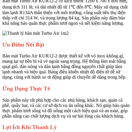
Bàn mát Turbo Air KUR12-2 có kích thước 1200 x 700 x 800 mm,
dung tích 311 lít, và dải nhiệt độ từ 1℃ đến 8℃. Máy sử dụng chất
làm lạnh R134A thân thiện với môi trường, công suất tiêu thụ điện
thấp với chỉ 314 W, và trọng lượng 84 kg​. Sản phẩm này đảm bảo
khả năng bảo quản thực phẩm tươi ngon và tiết kiệm năng lượng.
Ưu Điểm Nổi Bật
Bàn mát Turbo Air KUR12-2 được thiết kế với vỏ inox không gỉ,
mang lại sự bền bỉ và vẻ ngoài sang trọng. Hệ thống làm mát bằng
quạt gió, dàn nóng và dàn lạnh bằng đồng nguyên chất giúp làm
lạnh nhanh và hiệu quả. Bảng điều khiển nhiệt độ điện tử dễ sử
dụng, cùng với bánh xe di động giúp di chuyển dễ dàng trong bếp​.
Ứng Dụng Thực Tế
Sản phẩm này rất phù hợp cho các nhà hàng, khách sạn, quán cà
phê, quầy bar, và các cơ sở dịch vụ ăn uống khác. Nó giúp bảo quản
thực phẩm tươi sống và đồ uống một cách hiệu quả và an toàn, góp
phần nâng cao chất lượng dịch vụ và sự hài lòng của khách hàng.
Lợi Ích Khi Thanh Lý