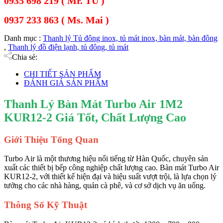
0935 698 219 ( Mr. TÚ )
0937 233 863 ( Ms. Mai )
Danh mục :
Thanh lý Tủ đông inox, tủ mát inox, bàn mát, bàn đông
,
Thanh lý đồ điện lạnh, tủ đông, tủ mát
Chia sẻ:
CHI TIẾT SẢN PHẨM
ĐÁNH GIÁ SẢN PHẨM
Thanh Lý Bàn Mát Turbo Air 1M2
KUR12-2 Giá Tốt, Chất Lượng Cao
Giới Thiệu Tổng Quan
Turbo Air là một thương hiệu nổi tiếng từ Hàn Quốc, chuyên sản
xuất các thiết bị bếp công nghiệp chất lượng cao. Bàn mát Turbo Air
KUR12-2, với thiết kế hiện đại và hiệu suất vượt trội, là lựa chọn lý
tưởng cho các nhà hàng, quán cà phê, và cơ sở dịch vụ ăn uống.
Thông Số Kỹ Thuật