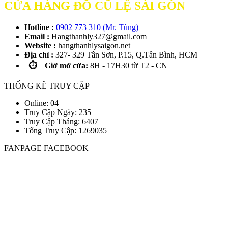
CỬA HÀNG ĐỒ CŨ LỆ SÀI GÒN
Hotline :
0902 773 310 (Mr. Tùng)
Email :
Hangthanhly327@gmail.com
Website :
hangthanhlysaigon.net
Địa chỉ :
327- 329 Tân Sơn, P.15, Q.Tân Bình, HCM
⏱️ Giờ mở cửa:
8H - 17H30 từ T2 - CN
THỐNG KÊ TRUY CẬP
Online: 04
Truy Cập Ngày: 235
Truy Cập Tháng: 6407
Tổng Truy Cập:
1
2
6
9
0
3
5
FANPAGE FACEBOOK