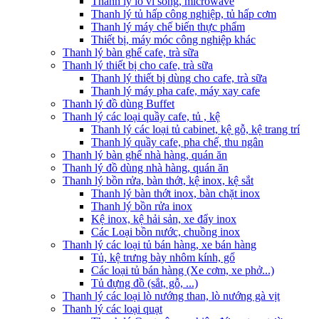
Thanh lý lò vi sóng, microwave
Thanh lý tủ hấp công nghiệp, tủ hấp cơm
Thanh lý máy chế biến thực phẩm
Thiết bị, máy móc công nghiệp khác
Thanh lý bàn ghế cafe, trà sữa
Thanh lý thiết bị cho cafe, trà sữa
Thanh lý thiết bị dùng cho cafe, trà sữa
Thanh lý máy pha cafe, máy xay cafe
Thanh lý đồ dùng Buffet
Thanh lý các loại quầy cafe, tủ , kệ
Thanh lý các loại tủ cabinet, kệ gỗ, kệ trang trí
Thanh lý quầy cafe, pha chế, thu ngân
Thanh lý bàn ghế nhà hàng, quán ăn
Thanh lý đồ dùng nhà hàng, quán ăn
Thanh lý bồn rửa, bàn thớt, kệ inox, kệ sắt
Thanh lý bàn thớt inox, bàn chặt inox
Thanh lý bồn rửa inox
Kệ inox, kệ hải sản, xe đẩy inox
Các Loại bồn nước, chuồng inox
Thanh lý các loại tủ bán hàng, xe bán hàng
Tủ, kệ trưng bày nhôm kính, gổ
Các loại tủ bán hàng (Xe cơm, xe phở...)
Tủ đựng đồ (sắt, gỗ, ...)
Thanh lý các loại lò nướng than, lò nướng gà vịt
Thanh lý các loại quạt