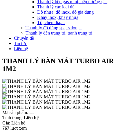
Thanh lý bếp gas mini, bếp nướng gas
Thanh lý các loại dù
Đồ nhựa, đồ inox, đồ gia dụng
Khay inox, khay nhựa
Tô, chén dĩa,...
Thanh lý đồ dùng spa, salon,...
Thanh lý đèn trang trí, tranh trang trí
Chuyên đề
Tin tức
Liên hệ
THANH LÝ BÀN MÁT TURBO AIR
1M2
Mã sản phẩm:
---
Tình trạng:
Liên hệ
Giá:
Liên hệ
767
lượt xem