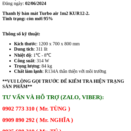
Đăng ngày:
02/06/2024
Thanh lý bàn mát Turbo air 1m2 KUR12-2.
Tình trạng: còn mới 95%
Thông số kỹ thuật:
Kích thước
: 1200 x 700 x 800 mm
Dung tích
: 311 lít
Nhiệt độ
: 1℃ - 8℃
Công suất
: 314 W
Trọng lượng
: 84 kg
Chất làm lạnh
: R134A thân thiện với môi trường
**VUI LÒNG GỌI TRƯỚC ĐỂ KIỂM TRA HIỆN TRẠNG
SẢN PHẨM**
TƯ VẤN VÀ HỖ TRỢ (ZALO, VIBER):
0902 773 310 ( Mr. TÙNG )
0909 890 292 ( Mr. NGHĨA )