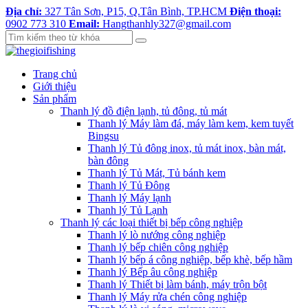
Địa chỉ:
327 Tân Sơn, P15, Q.Tân Bình, TP.HCM
Điện thoại:
0902 773 310
Email:
Hangthanhly327@gmail.com
Trang chủ
Giới thiệu
Sản phẩm
Thanh lý đồ điện lạnh, tủ đông, tủ mát
Thanh lý Máy làm đá, máy làm kem, kem tuyết
Bingsu
Thanh lý Tủ đông inox, tủ mát inox, bàn mát,
bàn đông
Thanh lý Tủ Mát, Tủ bánh kem
Thanh lý Tủ Đông
Thanh lý Máy lạnh
Thanh lý Tủ Lạnh
Thanh lý các loại thiết bị bếp công nghiệp
Thanh lý lò nướng công nghiệp
Thanh lý bếp chiên công nghiệp
Thanh lý bếp á công nghiệp, bếp khè, bếp hầm
Thanh lý Bếp âu công nghiệp
Thanh lý Thiết bị làm bánh, máy trộn bột
Thanh lý Máy rửa chén công nghiệp