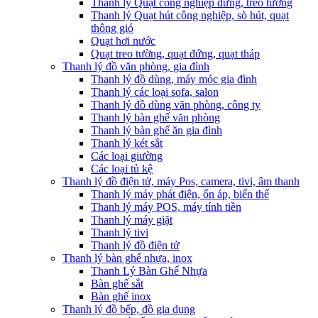
Thanh lý Quạt công nghiệp đứng, treo tường
Thanh lý Quạt hút công nghiệp, sò hút, quạt
thông gió
Quạt hơi nước
Quạt treo tường, quạt đứng, quạt tháp
Thanh lý đồ văn phòng, gia đình
Thanh lý đồ dùng, máy móc gia đình
Thanh lý các loại sofa, salon
Thanh lý đồ dùng văn phòng, công ty
Thanh lý bàn ghế văn phòng
Thanh lý bàn ghế ăn gia đình
Thanh lý két sắt
Các loại giường
Các loại tủ kệ
Thanh lý đồ điện tử, máy Pos, camera, tivi, âm thanh
Thanh lý máy phát điện, ổn áp, biến thế
Thanh lý máy POS, máy tính tiền
Thanh lý máy giặt
Thanh lý tivi
Thanh lý đồ điện tử
Thanh lý bàn ghế nhựa, inox
Thanh Lý Bàn Ghế Nhựa
Bàn ghế sắt
Bàn ghế inox
Thanh lý đồ bếp, đồ gia dụng