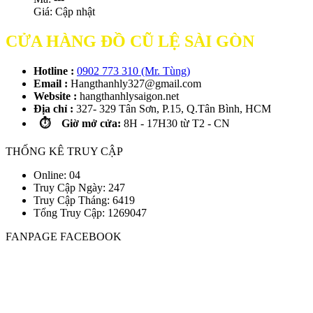
Giá:
Cập nhật
CỬA HÀNG ĐỒ CŨ LỆ SÀI GÒN
Hotline :
0902 773 310 (Mr. Tùng)
Email :
Hangthanhly327@gmail.com
Website :
hangthanhlysaigon.net
Địa chỉ :
327- 329 Tân Sơn, P.15, Q.Tân Bình, HCM
⏱️ Giờ mở cửa:
8H - 17H30 từ T2 - CN
THỐNG KÊ TRUY CẬP
Online: 04
Truy Cập Ngày: 247
Truy Cập Tháng: 6419
Tổng Truy Cập:
1
2
6
9
0
4
7
FANPAGE FACEBOOK