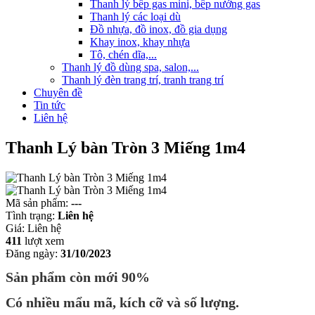
Thanh lý bếp gas mini, bếp nướng gas
Thanh lý các loại dù
Đồ nhựa, đồ inox, đồ gia dụng
Khay inox, khay nhựa
Tô, chén dĩa,...
Thanh lý đồ dùng spa, salon,...
Thanh lý đèn trang trí, tranh trang trí
Chuyên đề
Tin tức
Liên hệ
Thanh Lý bàn Tròn 3 Miếng 1m4
Mã sản phẩm:
---
Tình trạng:
Liên hệ
Giá:
Liên hệ
411
lượt xem
Đăng ngày:
31/10/2023
Sản phẩm còn mới 90%
Có nhiều mẩu mã, kích cỡ và số lượng.