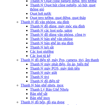
Thanh lý Quạt công nghiệp đứng, treo tường
Thanh lý Quạt hút công nghiệp, sò hút, quạt
thông gió
Quạt hơi nước
Quạt treo tường, quạt đứng, quạt tháp
Thanh lý đồ văn phòng, gia đình
Thanh lý đồ dùng, máy móc gia đình
Thanh lý các loại sofa, salon
Thanh lý đồ dùng văn phòng, công ty
Thanh lý bàn ghế văn phòng
Thanh lý bàn ghế ăn gia đình
Thanh lý két sắt
Các loại giường
Các loại tủ kệ
Thanh lý đồ điện tử, máy Pos, camera, tivi, âm thanh
Thanh lý máy phát điện, ổn áp, biến thế
Thanh lý máy POS, máy tính tiền
Thanh lý máy giặt
Thanh lý tivi
Thanh lý đồ điện tử
Thanh lý bàn ghế nhựa, inox
Thanh Lý Bàn Ghế Nhựa
Bàn ghế sắt
Bàn ghế inox
Thanh lý đồ bếp, đồ gia dụng