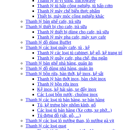
Thanh lý lò vi sóng, microwave
Thanh lý tủ hấp công nghiệp, tủ hấp cơm
Thanh lý máy chế biến thực phẩm
Thiết bị, máy móc công nghiệp khác
Thanh lý bàn ghế cafe, trà sữa
Thanh lý thiết bị cho cafe, trà sữa
Thanh lý thiết bị dùng cho cafe, trà sữa
Thanh lý máy pha cafe, máy xay cafe
Thanh lý đồ dùng Buffet
Thanh lý các loại quầy cafe, tủ , kệ
Thanh lý các loại tủ cabinet, kệ gỗ, kệ trang trí
Thanh lý quầy cafe, pha chế, thu ngân
Thanh lý bàn ghế nhà hàng, quán ăn
Thanh lý đồ dùng nhà hàng, quán ăn
Thanh lý bồn rửa, bàn thớt, kệ inox, kệ sắt
Thanh lý bàn thớt inox, bàn chặt inox
Thanh lý bồn rửa inox
Kệ inox, kệ hải sản, xe đẩy inox
Các Loại bồn nước, chuồng inox
Thanh lý các loại tủ bán hàng, xe bán hàng
Tủ, kệ trưng bày nhôm kính, gổ
Các loại tủ bán hàng (Xe cơm, xe phở...)
Tủ đựng đồ (sắt, gỗ, ...)
Thanh lý các loại lò nướng than, lò nướng gà vịt
Thanh lý các loại quạt