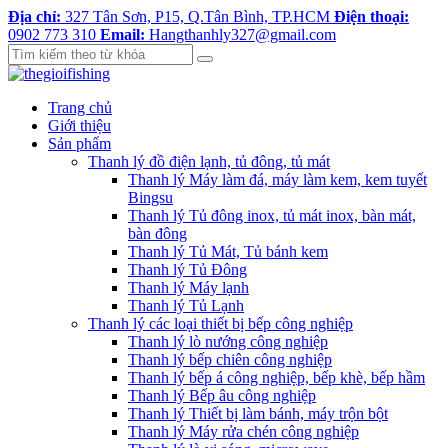
Địa chỉ:
327 Tân Sơn, P15, Q.Tân Bình, TP.HCM
Điện thoại:
0902 773 310
Email:
Hangthanhly327@gmail.com
Trang chủ
Giới thiệu
Sản phẩm
Thanh lý đồ điện lạnh, tủ đông, tủ mát
Thanh lý Máy làm đá, máy làm kem, kem tuyết
Bingsu
Thanh lý Tủ đông inox, tủ mát inox, bàn mát,
bàn đông
Thanh lý Tủ Mát, Tủ bánh kem
Thanh lý Tủ Đông
Thanh lý Máy lạnh
Thanh lý Tủ Lạnh
Thanh lý các loại thiết bị bếp công nghiệp
Thanh lý lò nướng công nghiệp
Thanh lý bếp chiên công nghiệp
Thanh lý bếp á công nghiệp, bếp khè, bếp hầm
Thanh lý Bếp âu công nghiệp
Thanh lý Thiết bị làm bánh, máy trộn bột
Thanh lý Máy rửa chén công nghiệp