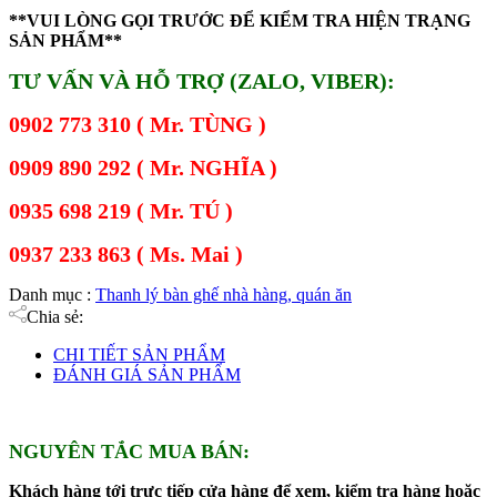
**VUI LÒNG GỌI TRƯỚC ĐỂ KIỂM TRA HIỆN TRẠNG
SẢN PHẨM**
TƯ VẤN VÀ HỖ TRỢ (ZALO, VIBER):
0902 773 310 ( Mr. TÙNG )
0909 890 292 ( Mr. NGHĨA )
0935 698 219 ( Mr. TÚ )
0937 233 863 ( Ms. Mai )
Danh mục :
Thanh lý bàn ghế nhà hàng, quán ăn
Chia sẻ:
CHI TIẾT SẢN PHẨM
ĐÁNH GIÁ SẢN PHẨM
NGUYÊN TẮC MUA BÁN:
Khách hàng tới trực tiếp cửa hàng để xem, kiểm tra hàng hoặc