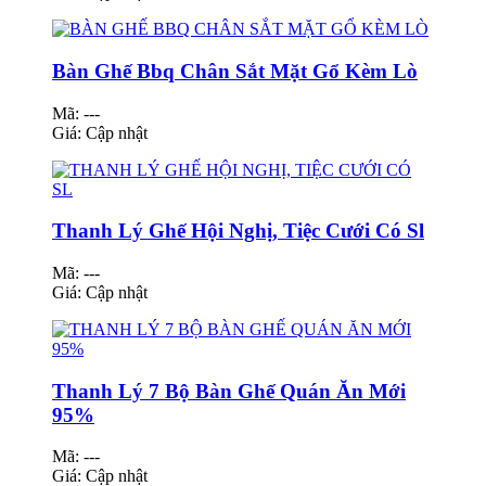
Bàn Ghế Bbq Chân Sắt Mặt Gổ Kèm Lò
Mã: ---
Giá:
Cập nhật
Thanh Lý Ghế Hội Nghị, Tiệc Cưới Có Sl
Mã: ---
Giá:
Cập nhật
Thanh Lý 7 Bộ Bàn Ghế Quán Ăn Mới
95%
Mã: ---
Giá:
Cập nhật