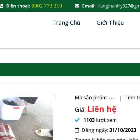
Điện thoại:
0902 773 310
Email:
Hangthanhly327@gm
Trang Chủ
Giới Thiệu
Mã sản phẩm:
---
Tình t
Liên hệ
Giá:
1103
lượt xem
Đăng ngày:
31/10/2023
Thanh lý bếp gas mini, bếp