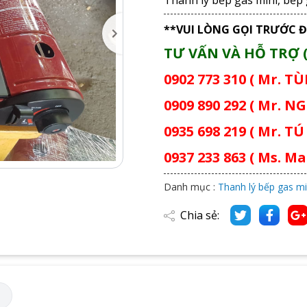
**VUI LÒNG GỌI TRƯỚC Đ
TƯ VẤN VÀ HỖ TRỢ (
0902 773 310 ( Mr. T
0909 890 292 ( Mr. NG
0935 698 219 ( Mr. TÚ 
0937 233 863 ( Ms. Mai
Danh mục :
Thanh lý bếp gas mi
Chia sẻ:
M