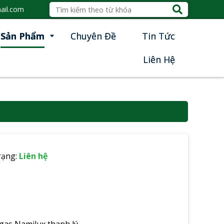
ail.com
Sản Phẩm
Chuyên Đề
Tin Tức
Liên Hệ
rạng:
Liên hệ
 gas Namilux thanh lý