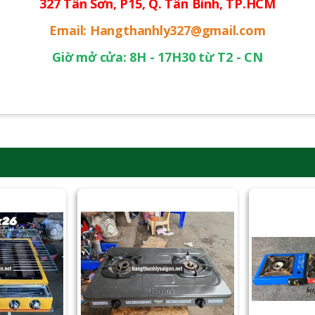
327 Tân Sơn, P15, Q. Tân Bình, TP.HCM
Email: Hangthanhly327@gmail.com
Giờ mở cửa: 8H - 17H30 từ T2 - CN