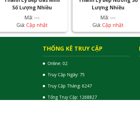
Thanh Lý Bếp Gas Mini
Thanh Lý Bếp Nướng Số
Số Lượng Nhiều
Lượng Nhiều
Mã: ---
Mã: ---
Giá:
Cập nhật
Giá:
Cập nhật
THỐNG KÊ TRUY CẬP
Online: 02
Truy Cập Ngày: 75
Truy Cập Tháng: 6247
Tổng Truy Cập:
1
2
6
8
8
2
7
© Bản quyền thuộc về Thanh Ly Do Cu Le Sai Gon.