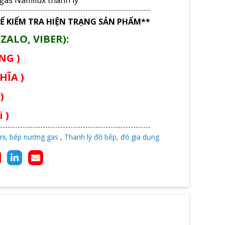
Ể KIỂM TRA HIỆN TRẠNG SẢN PHẨM**
ZALO, VIBER):
ÙNG )
HĨA )
)
 )
ni, bếp nướng gas
,
Thanh lý đồ bếp, đồ gia dụng