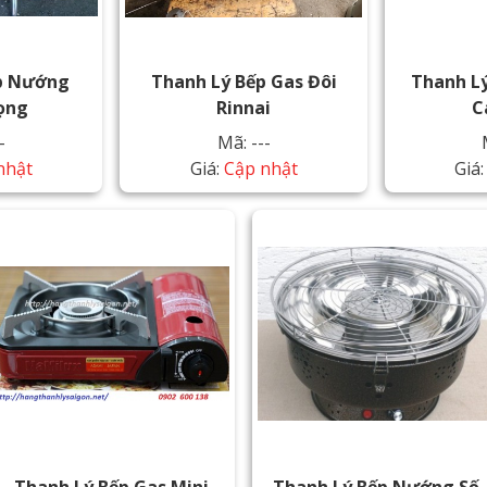
p Nướng
Thanh Lý Bếp Gas Đôi
Thanh Lý
ọng
Rinnai
C
-
Mã: ---
nhật
Giá:
Cập nhật
Giá