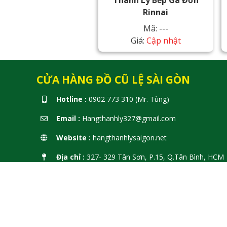
Thanh Lý Bếp Ga Đơn
Rinnai
Mã: ---
Giá:
Cập nhật
CỬA HÀNG ĐỒ CŨ LỆ SÀI GÒN
Hotline :
0902 773 310 (Mr. Tùng)
Email :
Hangthanhly327@gmail.com
Website :
hangthanhlysaigon.net
Địa chỉ :
327- 329 Tân Sơn, P.15, Q.Tân Bình, HCM
⏱️ Giờ mở cửa:
8H - 17H30 từ T2 - CN