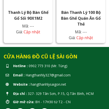
Thanh Lý Bộ Bàn Ghế
Bán Thanh Lý 100 Bộ
Gổ Sối 90X1M2
Bàn Ghế Quán Ăn Gổ
Thẻ
Mã: ---
Giá:
Cập nhật
Mã: ---
Giá:
Cập nhật
CỬA HÀNG ĐỒ CŨ LỆ SÀI GÒN
Hotline :
0902 773 310 (Mr. Tùng)
Email :
Hangthanhly327@gmail.com
Website :
hangthanhlysaigon.net
Địa chỉ :
327- 329 Tân Sơn, P.15, Q.Tân Bình, HCM
⏱️ Giờ mở cửa:
8H - 17H30 từ T2 - CN