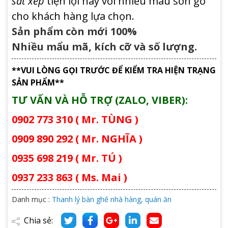
sắt xếp
tiện lợi này với nhiều màu sơn gỗ
cho khách hàng lựa chọn.
Sản phẩm còn mới 100%
Nhiều mẩu mã, kích cỡ và số lượng.
**VUI LÒNG GỌI TRƯỚC ĐỂ KIỂM TRA HIỆN TRẠNG
SẢN PHẨM**
TƯ VẤN VÀ HỖ TRỢ (ZALO, VIBER):
0902 773 310 ( Mr. TÙNG )
0909 890 292 ( Mr. NGHĨA )
0935 698 219 ( Mr. TÚ )
0937 233 863 ( Ms. Mai )
Danh mục :
Thanh lý bàn ghế nhà hàng, quán ăn
Chia sẻ: