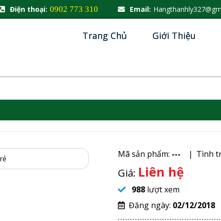
Điện thoại:
0902 773 310
Email:
Hangthanhly327@gm
Trang Chủ
Giới Thiệu
Mã sản phẩm:
---
Tình t
Liên hệ
Giá:
988
lượt xem
Đăng ngày:
02/12/2018