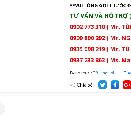
**VUI LÒNG GỌI TRƯỚC Đ
TƯ VẤN VÀ HỖ TRỢ (
0902 773 310 ( Mr. T
0909 890 292 ( Mr. NG
0935 698 219 ( Mr. TÚ 
0937 233 863 ( Ms. Mai
Danh mục :
Tô, chén dĩa,...
,
Tha
Chia sẻ:
M