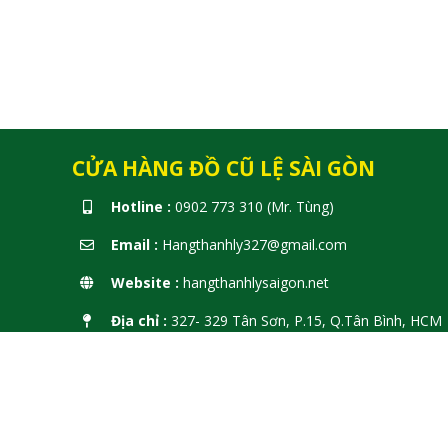
CỬA HÀNG ĐỒ CŨ LỆ SÀI GÒN
Hotline :
0902 773 310 (Mr. Tùng)
Email :
Hangthanhly327@gmail.com
Website :
hangthanhlysaigon.net
Địa chỉ :
327- 329 Tân Sơn, P.15, Q.Tân Bình, HCM
⏱️ Giờ mở cửa:
8H - 17H30 từ T2 - CN