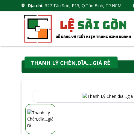
Địa chỉ:
327 Tân Sơn, P15, Q.Tân Bình, TP.HCM
THANH LÝ CHÉN,DĨA....GIÁ RẺ