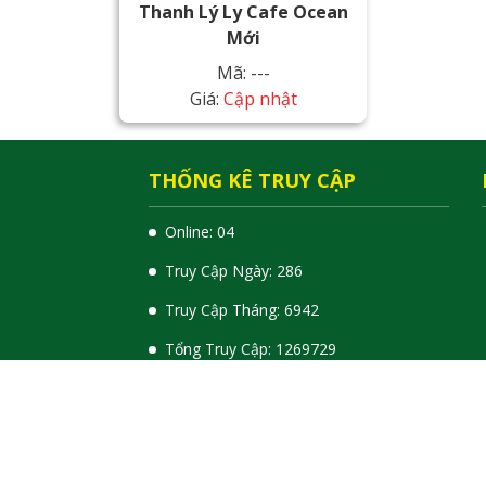
Thanh Lý Ly Cafe Ocean
Mới
Mã: ---
Giá:
Cập nhật
THỐNG KÊ TRUY CẬP
Online: 04
Truy Cập Ngày: 286
Truy Cập Tháng: 6942
Tổng Truy Cập:
1
2
6
9
7
2
9
© Bản quyền thuộc về Thanh Ly Do Cu Le Sai Gon.