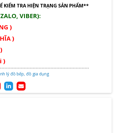
Ể KIỂM TRA HIỆN TRẠNG SẢN PHẨM**
ZALO, VIBER):
ÙNG )
HĨA )
)
 )
nh lý đồ bếp, đồ gia dụng