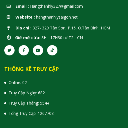
Email :
Hangthanhly327@gmail.com
Website :
hangthanhlysaigon.net
Địa chỉ :
327- 329 Tân Sơn, P.15, Q.Tân Bình, HCM
⏱️ Giờ mở cửa:
8H - 17H30 từ T2 - CN
THỐNG KÊ TRUY CẬP
Online: 02
Truy Cập Ngày: 682
Truy Cập Tháng: 5544
Tổng Truy Cập:
1
2
6
7
7
0
8