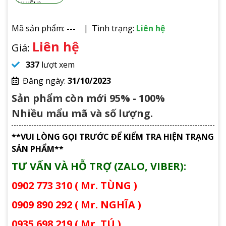
Mã sản phẩm:
---
Tình trạng:
Liên hệ
Liên hệ
Giá:
337
lượt xem
Đăng ngày:
31/10/2023
Sản phẩm còn mới 95% - 100%
Nhiều mẩu mã và số lượng.
**VUI LÒNG GỌI TRƯỚC ĐỂ KIỂM TRA HIỆN TRẠNG
SẢN PHẨM**
TƯ VẤN VÀ HỖ TRỢ (ZALO, VIBER):
0902 773 310 ( Mr. TÙNG )
0909 890 292 ( Mr. NGHĨA )
0935 698 219 ( Mr. TÚ )