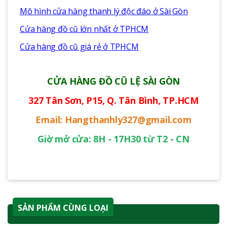
Mô hình cửa hàng thanh lý độc đáo ở Sài Gòn
Cửa hàng đồ cũ lớn nhất ở TPHCM
Cửa hàng đồ cũ giá rẻ ở TPHCM
CỬA HÀNG ĐỒ CŨ LỆ SÀI GÒN
327 Tân Sơn, P15, Q. Tân Bình, TP.HCM
Email: Hangthanhly327@gmail.com
Giờ mở cửa: 8H - 17H30 từ T2 - CN
SẢN PHẨM CÙNG LOẠI