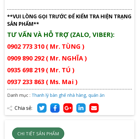
**VUI LÒNG GỌI TRƯỚC ĐỂ KIỂM TRA HIỆN TRẠNG
SẢN PHẨM**
TƯ VẤN VÀ HỖ TRỢ (ZALO, VIBER):
0902 773 310 ( Mr. TÙNG )
0909 890 292 ( Mr. NGHĨA )
0935 698 219 ( Mr. TÚ )
0937 233 863 ( Ms. Mai )
Danh mục :
Thanh lý bàn ghế nhà hàng, quán ăn
Chia sẻ:
CHI TIẾT SẢN PHẨM