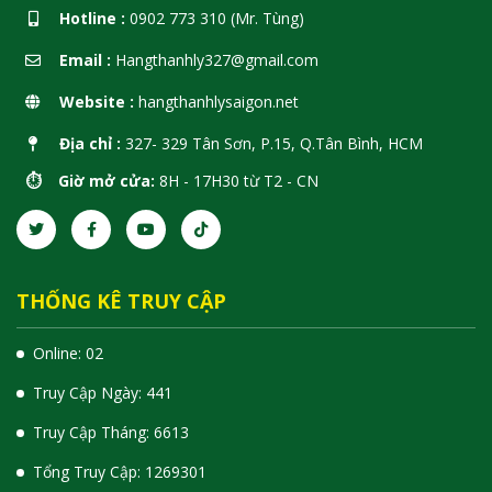
Hotline :
0902 773 310 (Mr. Tùng)
Email :
Hangthanhly327@gmail.com
Website :
hangthanhlysaigon.net
Địa chỉ :
327- 329 Tân Sơn, P.15, Q.Tân Bình, HCM
⏱️ Giờ mở cửa:
8H - 17H30 từ T2 - CN
THỐNG KÊ TRUY CẬP
Online: 02
Truy Cập Ngày: 441
Truy Cập Tháng: 6613
Tổng Truy Cập:
1
2
6
9
3
0
1