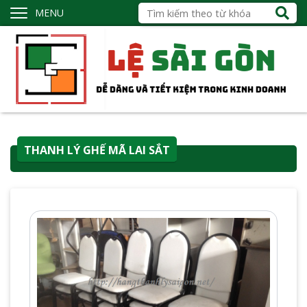
MENU
THANH LÝ GHẾ MÃ LAI SẮT