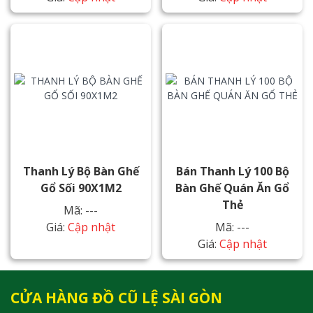
Thanh Lý Bộ Bàn Ghế
Bán Thanh Lý 100 Bộ
Gổ Sối 90X1M2
Bàn Ghế Quán Ăn Gổ
Thẻ
Mã: ---
Giá:
Cập nhật
Mã: ---
Giá:
Cập nhật
CỬA HÀNG ĐỒ CŨ LỆ SÀI GÒN