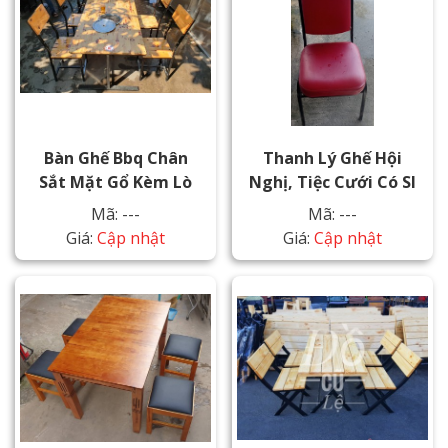
Bàn Ghế Bbq Chân
Thanh Lý Ghế Hội
Sắt Mặt Gổ Kèm Lò
Nghị, Tiệc Cưới Có Sl
Mã: ---
Mã: ---
Giá:
Cập nhật
Giá:
Cập nhật