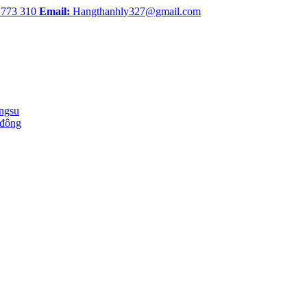
 773 310
Email:
Hangthanhly327@gmail.com
ingsu
 đông