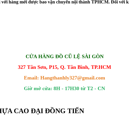
đối với hàng mới được bao vận chuyển nội thành TPHCM. Đối với k
CỬA HÀNG ĐỒ CŨ LỆ SÀI GÒN
327 Tân Sơn, P15, Q. Tân Bình, TP.HCM
Email: Hangthanhly327@gmail.com
Giờ mở cửa: 8H - 17H30 từ T2 - CN
NHỰA CAO ĐẠI ĐỒNG TIẾN