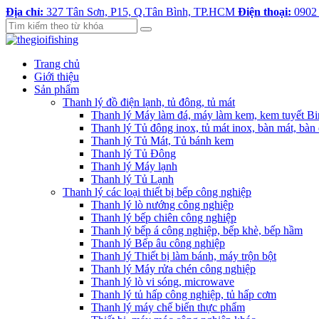
Địa chỉ:
327 Tân Sơn, P15, Q.Tân Bình, TP.HCM
Điện thoại:
0902
Trang chủ
Giới thiệu
Sản phẩm
Thanh lý đồ điện lạnh, tủ đông, tủ mát
Thanh lý Máy làm đá, máy làm kem, kem tuyết B
Thanh lý Tủ đông inox, tủ mát inox, bàn mát, bàn
Thanh lý Tủ Mát, Tủ bánh kem
Thanh lý Tủ Đông
Thanh lý Máy lạnh
Thanh lý Tủ Lạnh
Thanh lý các loại thiết bị bếp công nghiệp
Thanh lý lò nướng công nghiệp
Thanh lý bếp chiên công nghiệp
Thanh lý bếp á công nghiệp, bếp khè, bếp hầm
Thanh lý Bếp âu công nghiệp
Thanh lý Thiết bị làm bánh, máy trộn bột
Thanh lý Máy rửa chén công nghiệp
Thanh lý lò vi sóng, microwave
Thanh lý tủ hấp công nghiệp, tủ hấp cơm
Thanh lý máy chế biến thực phẩm