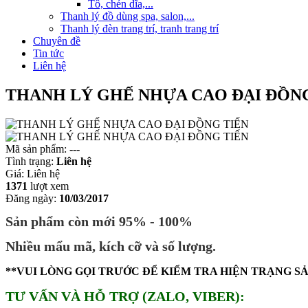
Tô, chén dĩa,...
Thanh lý đồ dùng spa, salon,...
Thanh lý đèn trang trí, tranh trang trí
Chuyên đề
Tin tức
Liên hệ
THANH LÝ GHẾ NHỰA CAO ĐẠI ĐỒN
Mã sản phẩm:
---
Tình trạng:
Liên hệ
Giá:
Liên hệ
1371
lượt xem
Đăng ngày:
10/03/2017
Sản phẩm còn mới 95% - 100%
Nhiều mẩu mã, kích cỡ và số lượng.
**VUI LÒNG GỌI TRƯỚC ĐỂ KIỂM TRA HIỆN TRẠNG S
TƯ VẤN VÀ HỖ TRỢ (ZALO, VIBER):