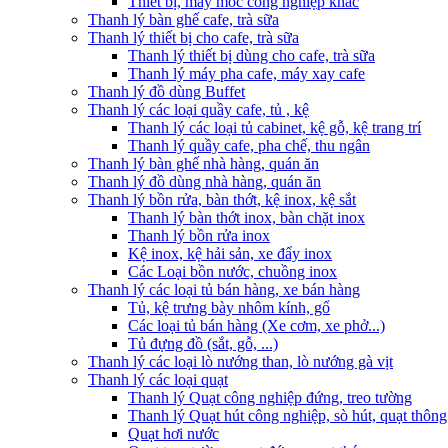
Thiết bị, máy móc công nghiệp khác
Thanh lý bàn ghế cafe, trà sữa
Thanh lý thiết bị cho cafe, trà sữa
Thanh lý thiết bị dùng cho cafe, trà sữa
Thanh lý máy pha cafe, máy xay cafe
Thanh lý đồ dùng Buffet
Thanh lý các loại quầy cafe, tủ , kệ
Thanh lý các loại tủ cabinet, kệ gỗ, kệ trang trí
Thanh lý quầy cafe, pha chế, thu ngân
Thanh lý bàn ghế nhà hàng, quán ăn
Thanh lý đồ dùng nhà hàng, quán ăn
Thanh lý bồn rửa, bàn thớt, kệ inox, kệ sắt
Thanh lý bàn thớt inox, bàn chặt inox
Thanh lý bồn rửa inox
Kệ inox, kệ hải sản, xe đẩy inox
Các Loại bồn nước, chuồng inox
Thanh lý các loại tủ bán hàng, xe bán hàng
Tủ, kệ trưng bày nhôm kính, gổ
Các loại tủ bán hàng (Xe cơm, xe phở...)
Tủ đựng đồ (sắt, gỗ, ...)
Thanh lý các loại lò nướng than, lò nướng gà vịt
Thanh lý các loại quạt
Thanh lý Quạt công nghiệp đứng, treo tường
Thanh lý Quạt hút công nghiệp, sò hút, quạt thông
Quạt hơi nước