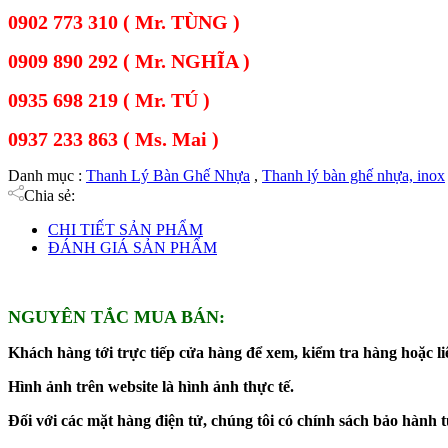
0902 773 310 ( Mr. TÙNG )
0909 890 292 ( Mr. NGHĨA )
0935 698 219 ( Mr. TÚ )
0937 233 863 ( Ms. Mai )
Danh mục :
Thanh Lý Bàn Ghế Nhựa
,
Thanh lý bàn ghế nhựa, inox
Chia sẻ:
CHI TIẾT SẢN PHẨM
ĐÁNH GIÁ SẢN PHẨM
NGUYÊN TẮC MUA BÁN:
Khách hàng tới trực tiếp cửa hàng để xem, kiểm tra hàng hoặc liê
Hình ảnh trên website là hình ảnh thực tế.
Đối với các mặt hàng điện tử, chúng tôi có chính sách bảo hành 