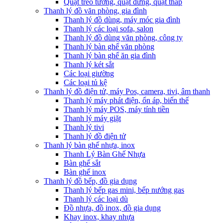
Quạt treo tường, quạt đứng, quạt tháp
Thanh lý đồ văn phòng, gia đình
Thanh lý đồ dùng, máy móc gia đình
Thanh lý các loại sofa, salon
Thanh lý đồ dùng văn phòng, công ty
Thanh lý bàn ghế văn phòng
Thanh lý bàn ghế ăn gia đình
Thanh lý két sắt
Các loại giường
Các loại tủ kệ
Thanh lý đồ điện tử, máy Pos, camera, tivi, âm thanh
Thanh lý máy phát điện, ổn áp, biến thế
Thanh lý máy POS, máy tính tiền
Thanh lý máy giặt
Thanh lý tivi
Thanh lý đồ điện tử
Thanh lý bàn ghế nhựa, inox
Thanh Lý Bàn Ghế Nhựa
Bàn ghế sắt
Bàn ghế inox
Thanh lý đồ bếp, đồ gia dụng
Thanh lý bếp gas mini, bếp nướng gas
Thanh lý các loại dù
Đồ nhựa, đồ inox, đồ gia dụng
Khay inox, khay nhựa