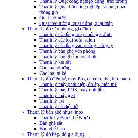
Thanh lý Quạt công nghiệp đứng, treo tường
Thanh lý Quạt hút công nghiệp, sò hút, quạt
thông gió
Quạt hơi nước
Quạt treo tường, quạt đứng, quạt tháp
Thanh lý đồ văn phòng, gia đình
Thanh lý đồ dùng, máy móc gia đình
Thanh lý các loại sofa, salon
Thanh lý đồ dùng văn phòng, công ty
Thanh lý bàn ghế văn phòng
Thanh lý bàn ghế ăn gia đình
Thanh lý két sắt
Các loại giường
Các loại tủ kệ
Thanh lý đồ điện tử, máy Pos, camera, tivi, âm thanh
Thanh lý máy phát điện, ổn áp, biến thế
Thanh lý máy POS, máy tính tiền
Thanh lý máy giặt
Thanh lý tivi
Thanh lý đồ điện tử
Thanh lý bàn ghế nhựa, inox
Thanh Lý Bàn Ghế Nhựa
Bàn ghế sắt
Bàn ghế inox
Thanh lý đồ bếp, đồ gia dụng