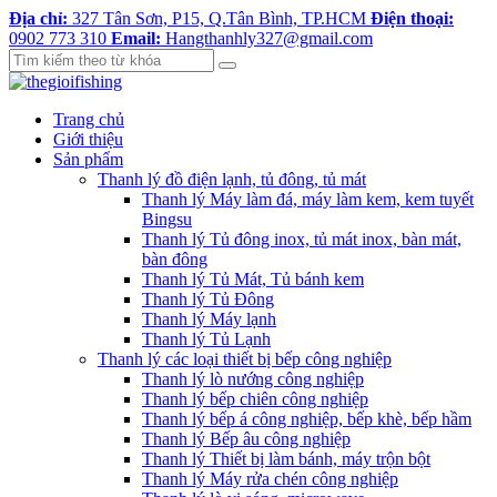
Địa chỉ:
327 Tân Sơn, P15, Q.Tân Bình, TP.HCM
Điện thoại:
0902 773 310
Email:
Hangthanhly327@gmail.com
Trang chủ
Giới thiệu
Sản phẩm
Thanh lý đồ điện lạnh, tủ đông, tủ mát
Thanh lý Máy làm đá, máy làm kem, kem tuyết
Bingsu
Thanh lý Tủ đông inox, tủ mát inox, bàn mát,
bàn đông
Thanh lý Tủ Mát, Tủ bánh kem
Thanh lý Tủ Đông
Thanh lý Máy lạnh
Thanh lý Tủ Lạnh
Thanh lý các loại thiết bị bếp công nghiệp
Thanh lý lò nướng công nghiệp
Thanh lý bếp chiên công nghiệp
Thanh lý bếp á công nghiệp, bếp khè, bếp hầm
Thanh lý Bếp âu công nghiệp
Thanh lý Thiết bị làm bánh, máy trộn bột
Thanh lý Máy rửa chén công nghiệp