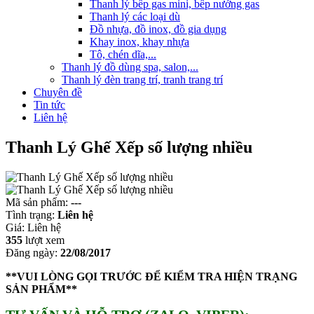
Thanh lý bếp gas mini, bếp nướng gas
Thanh lý các loại dù
Đồ nhựa, đồ inox, đồ gia dụng
Khay inox, khay nhựa
Tô, chén dĩa,...
Thanh lý đồ dùng spa, salon,...
Thanh lý đèn trang trí, tranh trang trí
Chuyên đề
Tin tức
Liên hệ
Thanh Lý Ghế Xếp số lượng nhiều
Mã sản phẩm:
---
Tình trạng:
Liên hệ
Giá:
Liên hệ
355
lượt xem
Đăng ngày:
22/08/2017
**VUI LÒNG GỌI TRƯỚC ĐỂ KIỂM TRA HIỆN TRẠNG
SẢN PHẨM**