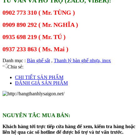
TƯ VẤN VÀ HỖ TRỢ (ZALO, VIBER):
0902 773 310 ( Mr. TÙNG )
0909 890 292 ( Mr. NGHĨA )
0935 698 219 ( Mr. TÚ )
0937 233 863 ( Ms. Mai )
Danh mục :
Bàn ghế sắt
,
Thanh lý bàn ghế nhựa, inox
Chia sẻ:
CHI TIẾT SẢN PHẨM
ĐÁNH GIÁ SẢN PHẨM
NGUYÊN TẮC MUA BÁN:
Khách hàng tới trực tiếp cửa hàng để xem, kiểm tra hàng hoặc
liên hệ qua các số hotline để được hổ trợ và tư vấn trước.