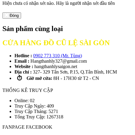
Hiện chưa có nhận xét nào. Hãy là người nhận xét đầu tiên
Đóng
Sản phẩm cùng loại
CỬA HÀNG ĐỒ CŨ LỆ SÀI GÒN
Hotline :
0902 773 310 (Mr. Tùng)
Email :
Hangthanhly327@gmail.com
Website :
hangthanhlysaigon.net
Địa chỉ :
327- 329 Tân Sơn, P.15, Q.Tân Bình, HCM
⏱️ Giờ mở cửa:
8H - 17H30 từ T2 - CN
THỐNG KÊ TRUY CẬP
Online: 02
Truy Cập Ngày: 409
Truy Cập Tháng: 5271
Tổng Truy Cập:
1
2
6
7
3
1
8
FANPAGE FACEBOOK