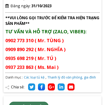
Đăng ngày:
31/10/2023
**VUI LÒNG GỌI TRƯỚC ĐỂ KIỂM TRA HIỆN TRẠNG
SẢN PHẨM**
TƯ VẤN VÀ HỖ TRỢ (ZALO, VIBER):
0902 773 310 ( Mr. TÙNG )
0909 890 292 ( Mr. NGHĨA )
0935 698 219 ( Mr. TÚ )
0937 233 863 ( Ms. Mai )
Danh mục :
Các loại tủ kệ
,
Thanh lý đồ văn phòng, gia đình
Chia sẻ: