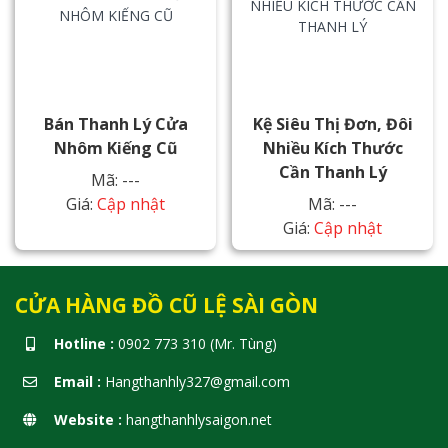
Bán Thanh Lý Cửa
Kệ Siêu Thị Đơn, Đôi
Nhôm Kiếng Cũ
Nhiều Kích Thước
Cần Thanh Lý
Mã: ---
Giá:
Cập nhật
Mã: ---
Giá:
Cập nhật
CỬA HÀNG ĐỒ CŨ LỆ SÀI GÒN
Hotline :
0902 773 310 (Mr. Tùng)
Email :
Hangthanhly327@gmail.com
Website :
hangthanhlysaigon.net