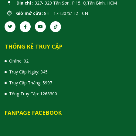
Địa chỉ :
327- 329 Tân Sơn, P.15, Q.Tân Bình, HCM
⏱️ Giờ mở cửa:
8H - 17H30 từ T2 - CN
THỐNG KÊ TRUY CẬP
Online: 02
Truy Cập Ngày: 345
Truy Cập Tháng: 5997
Tổng Truy Cập:
1
2
6
8
3
0
0
FANPAGE FACEBOOK