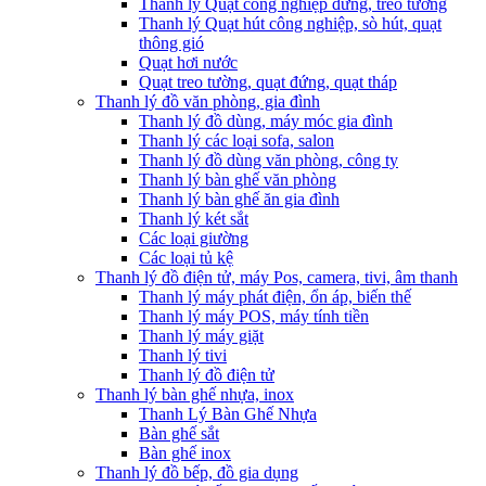
Thanh lý Quạt công nghiệp đứng, treo tường
Thanh lý Quạt hút công nghiệp, sò hút, quạt
thông gió
Quạt hơi nước
Quạt treo tường, quạt đứng, quạt tháp
Thanh lý đồ văn phòng, gia đình
Thanh lý đồ dùng, máy móc gia đình
Thanh lý các loại sofa, salon
Thanh lý đồ dùng văn phòng, công ty
Thanh lý bàn ghế văn phòng
Thanh lý bàn ghế ăn gia đình
Thanh lý két sắt
Các loại giường
Các loại tủ kệ
Thanh lý đồ điện tử, máy Pos, camera, tivi, âm thanh
Thanh lý máy phát điện, ổn áp, biến thế
Thanh lý máy POS, máy tính tiền
Thanh lý máy giặt
Thanh lý tivi
Thanh lý đồ điện tử
Thanh lý bàn ghế nhựa, inox
Thanh Lý Bàn Ghế Nhựa
Bàn ghế sắt
Bàn ghế inox
Thanh lý đồ bếp, đồ gia dụng