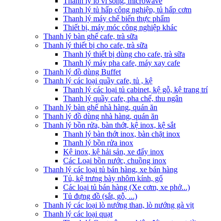
Thanh lý lò vi sóng, microwave
Thanh lý tủ hấp công nghiệp, tủ hấp cơm
Thanh lý máy chế biến thực phẩm
Thiết bị, máy móc công nghiệp khác
Thanh lý bàn ghế cafe, trà sữa
Thanh lý thiết bị cho cafe, trà sữa
Thanh lý thiết bị dùng cho cafe, trà sữa
Thanh lý máy pha cafe, máy xay cafe
Thanh lý đồ dùng Buffet
Thanh lý các loại quầy cafe, tủ , kệ
Thanh lý các loại tủ cabinet, kệ gỗ, kệ trang trí
Thanh lý quầy cafe, pha chế, thu ngân
Thanh lý bàn ghế nhà hàng, quán ăn
Thanh lý đồ dùng nhà hàng, quán ăn
Thanh lý bồn rửa, bàn thớt, kệ inox, kệ sắt
Thanh lý bàn thớt inox, bàn chặt inox
Thanh lý bồn rửa inox
Kệ inox, kệ hải sản, xe đẩy inox
Các Loại bồn nước, chuồng inox
Thanh lý các loại tủ bán hàng, xe bán hàng
Tủ, kệ trưng bày nhôm kính, gổ
Các loại tủ bán hàng (Xe cơm, xe phở...)
Tủ đựng đồ (sắt, gỗ, ...)
Thanh lý các loại lò nướng than, lò nướng gà vịt
Thanh lý các loại quạt