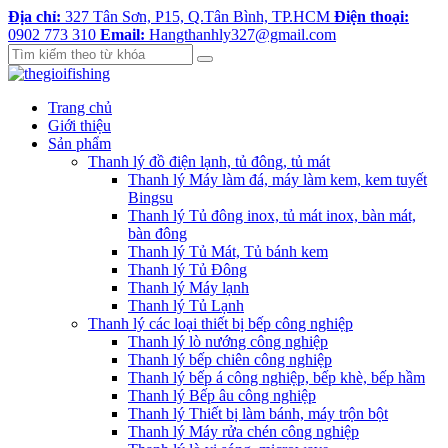
Địa chỉ:
327 Tân Sơn, P15, Q.Tân Bình, TP.HCM
Điện thoại:
0902 773 310
Email:
Hangthanhly327@gmail.com
Trang chủ
Giới thiệu
Sản phẩm
Thanh lý đồ điện lạnh, tủ đông, tủ mát
Thanh lý Máy làm đá, máy làm kem, kem tuyết
Bingsu
Thanh lý Tủ đông inox, tủ mát inox, bàn mát,
bàn đông
Thanh lý Tủ Mát, Tủ bánh kem
Thanh lý Tủ Đông
Thanh lý Máy lạnh
Thanh lý Tủ Lạnh
Thanh lý các loại thiết bị bếp công nghiệp
Thanh lý lò nướng công nghiệp
Thanh lý bếp chiên công nghiệp
Thanh lý bếp á công nghiệp, bếp khè, bếp hầm
Thanh lý Bếp âu công nghiệp
Thanh lý Thiết bị làm bánh, máy trộn bột
Thanh lý Máy rửa chén công nghiệp