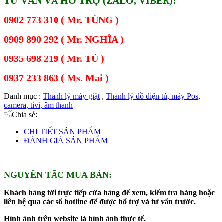
TƯ VẤN VÀ HỖ TRỢ (ZALO, VIBER):
0902 773 310 ( Mr. TÙNG )
0909 890 292 ( Mr. NGHĨA )
0935 698 219 ( Mr. TÚ )
0937 233 863 ( Ms. Mai )
Danh mục :
Thanh lý máy giặt
,
Thanh lý đồ điện tử, máy Pos,
camera, tivi, âm thanh
Chia sẻ:
CHI TIẾT SẢN PHẨM
ĐÁNH GIÁ SẢN PHẨM
NGUYÊN TẮC MUA BÁN:
Khách hàng tới trực tiếp cửa hàng để xem, kiểm tra hàng hoặc
liên hệ qua các số hotline để được hổ trợ và tư vấn trước.
Hình ảnh trên website là hình ảnh thực tế.