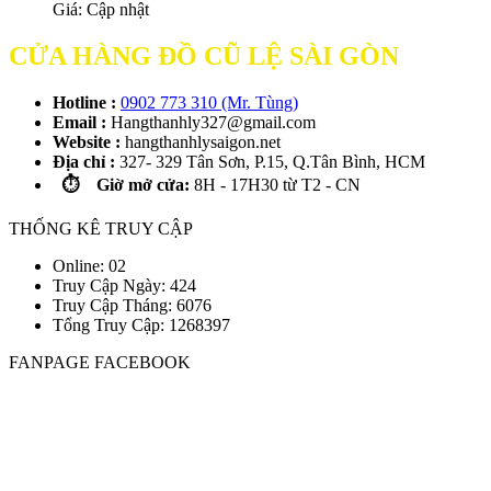
Giá:
Cập nhật
CỬA HÀNG ĐỒ CŨ LỆ SÀI GÒN
Hotline :
0902 773 310 (Mr. Tùng)
Email :
Hangthanhly327@gmail.com
Website :
hangthanhlysaigon.net
Địa chỉ :
327- 329 Tân Sơn, P.15, Q.Tân Bình, HCM
⏱️ Giờ mở cửa:
8H - 17H30 từ T2 - CN
THỐNG KÊ TRUY CẬP
Online: 02
Truy Cập Ngày: 424
Truy Cập Tháng: 6076
Tổng Truy Cập:
1
2
6
8
3
9
7
FANPAGE FACEBOOK