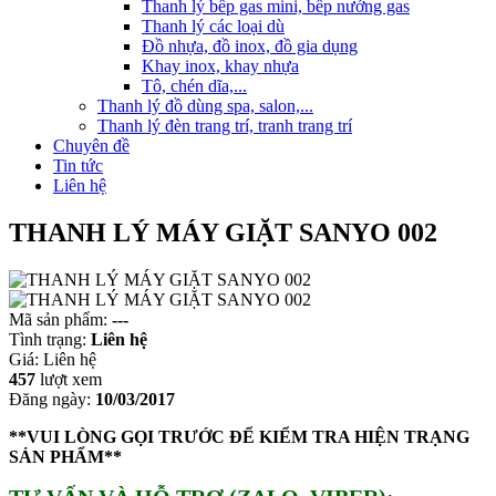
Thanh lý bếp gas mini, bếp nướng gas
Thanh lý các loại dù
Đồ nhựa, đồ inox, đồ gia dụng
Khay inox, khay nhựa
Tô, chén dĩa,...
Thanh lý đồ dùng spa, salon,...
Thanh lý đèn trang trí, tranh trang trí
Chuyên đề
Tin tức
Liên hệ
THANH LÝ MÁY GIẶT SANYO 002
Mã sản phẩm:
---
Tình trạng:
Liên hệ
Giá:
Liên hệ
457
lượt xem
Đăng ngày:
10/03/2017
**VUI LÒNG GỌI TRƯỚC ĐỂ KIỂM TRA HIỆN TRẠNG
SẢN PHẨM**