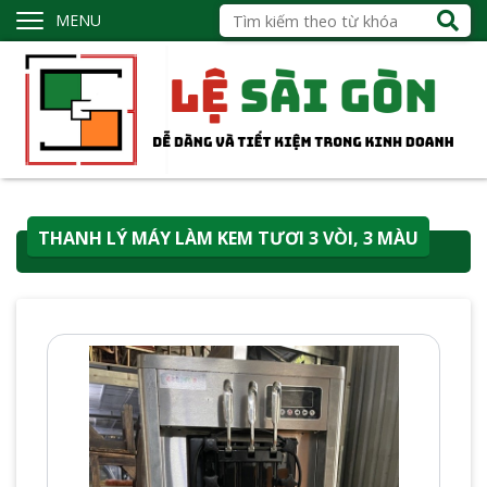
MENU
THANH LÝ MÁY LÀM KEM TƯƠI 3 VÒI, 3 MÀU