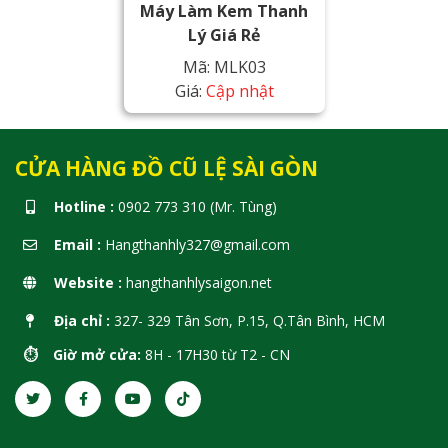
Máy Làm Kem Thanh
Lý Giá Rẻ
Mã: MLK03
Giá:
Cập nhật
CỬA HÀNG ĐỒ CŨ LỆ SÀI GÒN
Hotline :
0902 773 310 (Mr. Tùng)
Email :
Hangthanhly327@gmail.com
Website :
hangthanhlysaigon.net
Địa chỉ :
327- 329 Tân Sơn, P.15, Q.Tân Bình, HCM
⏱️ Giờ mở cửa:
8H - 17H30 từ T2 - CN