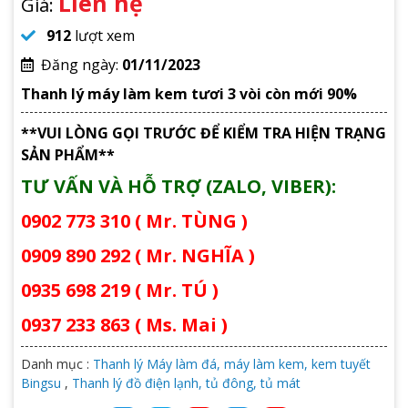
Liên hệ
Giá:
912
lượt xem
Đăng ngày:
01/11/2023
Thanh lý máy làm kem tươi 3 vòi còn mới 90%
**VUI LÒNG GỌI TRƯỚC ĐỂ KIỂM TRA HIỆN TRẠNG
SẢN PHẨM**
TƯ VẤN VÀ HỖ TRỢ (ZALO, VIBER):
0902 773 310 ( Mr. TÙNG )
0909 890 292 ( Mr. NGHĨA )
0935 698 219 ( Mr. TÚ )
0937 233 863 ( Ms. Mai )
Danh mục :
Thanh lý Máy làm đá, máy làm kem, kem tuyết
Bingsu
,
Thanh lý đồ điện lạnh, tủ đông, tủ mát