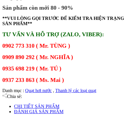
Sản phẩm còn mới 80 - 90%
**VUI LÒNG GỌI TRƯỚC ĐỂ KIỂM TRA HIỆN TRẠNG
SẢN PHẨM**
TƯ VẤN VÀ HỖ TRỢ (ZALO, VIBER):
0902 773 310 ( Mr. TÙNG )
0909 890 292 ( Mr. NGHĨA )
0935 698 219 ( Mr. TÚ )
0937 233 863 ( Ms. Mai )
Danh mục :
Quạt hơi nước
,
Thanh lý các loại quạt
Chia sẻ:
CHI TIẾT SẢN PHẨM
ĐÁNH GIÁ SẢN PHẨM