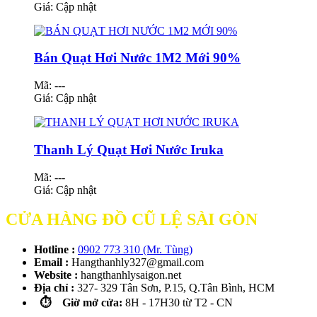
Giá:
Cập nhật
Bán Quạt Hơi Nước 1M2 Mới 90%
Mã: ---
Giá:
Cập nhật
Thanh Lý Quạt Hơi Nước Iruka
Mã: ---
Giá:
Cập nhật
CỬA HÀNG ĐỒ CŨ LỆ SÀI GÒN
Hotline :
0902 773 310 (Mr. Tùng)
Email :
Hangthanhly327@gmail.com
Website :
hangthanhlysaigon.net
Địa chỉ :
327- 329 Tân Sơn, P.15, Q.Tân Bình, HCM
⏱️ Giờ mở cửa:
8H - 17H30 từ T2 - CN