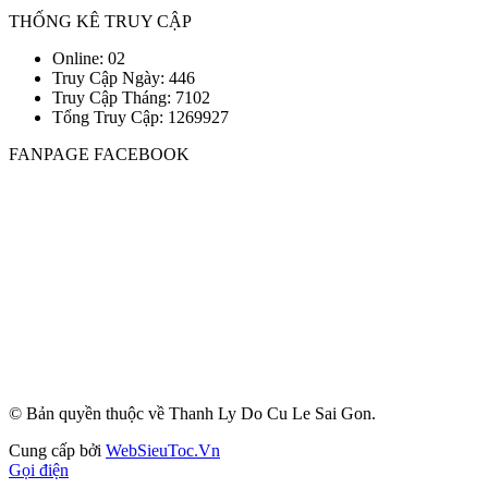
THỐNG KÊ TRUY CẬP
Online: 02
Truy Cập Ngày: 446
Truy Cập Tháng: 7102
Tổng Truy Cập:
1
2
6
9
9
2
7
FANPAGE FACEBOOK
© Bản quyền thuộc về Thanh Ly Do Cu Le Sai Gon.
Cung cấp bởi
WebSieuToc.Vn
Gọi điện