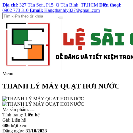
Địa chỉ:
327 Tân Sơn, P15, Q.Tân Bình, TP.HCM
Điện thoại:
0902 773 310
Email:
Hangthanhly327@gmail.com
Menu
THANH LÝ MÁY QUẠT HƠI NƯỚC
Mã sản phẩm:
---
Tình trạng:
Liên hệ
Giá:
Liên hệ
686
lượt xem
Đăng ngày:
31/10/2023