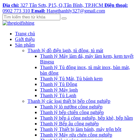
Địa chỉ:
327 Tân Sơn, P15, Q.Tân Bình, TP.HCM
Điện thoại:
0902 773 310
Email:
Hangthanhly327@gmail.com
Trang chủ
Giới thiệu
Sản phẩm
Thanh lý đồ điện lạnh, tủ đông, tủ mát
Thanh lý Máy làm đá, máy làm kem, kem tuyết
Bingsu
Thanh lý Tủ đông inox, tủ mát inox, bàn mát,
bàn đông
Thanh lý Tủ Mát, Tủ bánh kem
Thanh lý Tủ Đông
Thanh lý Máy lạnh
Thanh lý Tủ Lạnh
Thanh lý các loại thiết bị bếp công nghiệp
Thanh lý lò nướng công nghiệp
Thanh lý bếp chiên công nghiệp
Thanh lý bếp á công nghiệp, bếp khè, bếp hầm
Thanh lý Bếp âu công nghiệp
Thanh lý Thiết bị làm bánh, máy trộn bột
Thanh lý Máy rửa chén công nghiệp