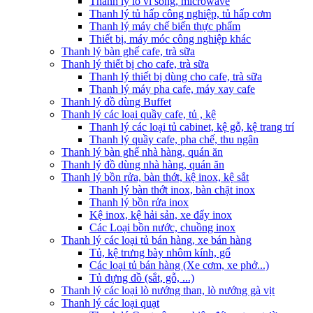
Thanh lý lò vi sóng, microwave
Thanh lý tủ hấp công nghiệp, tủ hấp cơm
Thanh lý máy chế biến thực phẩm
Thiết bị, máy móc công nghiệp khác
Thanh lý bàn ghế cafe, trà sữa
Thanh lý thiết bị cho cafe, trà sữa
Thanh lý thiết bị dùng cho cafe, trà sữa
Thanh lý máy pha cafe, máy xay cafe
Thanh lý đồ dùng Buffet
Thanh lý các loại quầy cafe, tủ , kệ
Thanh lý các loại tủ cabinet, kệ gỗ, kệ trang trí
Thanh lý quầy cafe, pha chế, thu ngân
Thanh lý bàn ghế nhà hàng, quán ăn
Thanh lý đồ dùng nhà hàng, quán ăn
Thanh lý bồn rửa, bàn thớt, kệ inox, kệ sắt
Thanh lý bàn thớt inox, bàn chặt inox
Thanh lý bồn rửa inox
Kệ inox, kệ hải sản, xe đẩy inox
Các Loại bồn nước, chuồng inox
Thanh lý các loại tủ bán hàng, xe bán hàng
Tủ, kệ trưng bày nhôm kính, gổ
Các loại tủ bán hàng (Xe cơm, xe phở...)
Tủ đựng đồ (sắt, gỗ, ...)
Thanh lý các loại lò nướng than, lò nướng gà vịt
Thanh lý các loại quạt