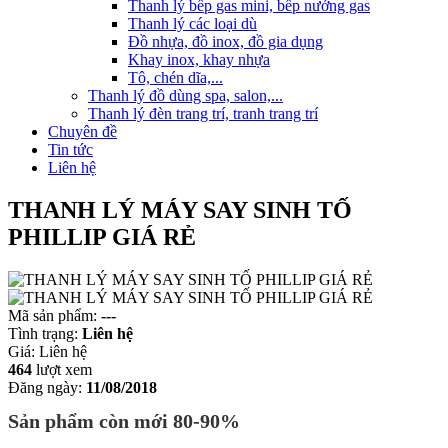
Thanh lý bếp gas mini, bếp nướng gas
Thanh lý các loại dù
Đồ nhựa, đồ inox, đồ gia dụng
Khay inox, khay nhựa
Tô, chén dĩa,...
Thanh lý đồ dùng spa, salon,...
Thanh lý đèn trang trí, tranh trang trí
Chuyên đề
Tin tức
Liên hệ
THANH LÝ MÁY SAY SINH TỐ
PHILLIP GIÁ RẺ
Mã sản phẩm:
---
Tình trạng:
Liên hệ
Giá:
Liên hệ
464
lượt xem
Đăng ngày:
11/08/2018
Sản phẩm còn mới 80-90%