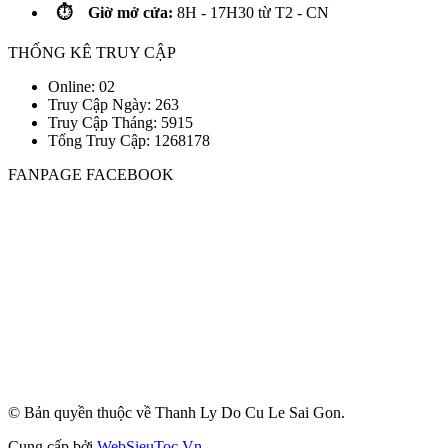
⏱️ Giờ mở cửa:
8H - 17H30 từ T2 - CN
THỐNG KÊ TRUY CẬP
Online: 02
Truy Cập Ngày: 263
Truy Cập Tháng: 5915
Tổng Truy Cập:
1
2
6
8
1
7
8
FANPAGE FACEBOOK
© Bản quyền thuộc về Thanh Ly Do Cu Le Sai Gon.
Cung cấp bởi
WebSieuToc.Vn