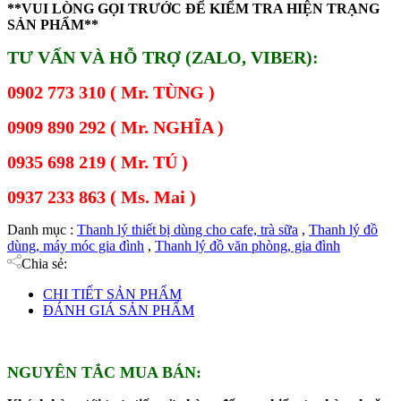
**VUI LÒNG GỌI TRƯỚC ĐỂ KIỂM TRA HIỆN TRẠNG
SẢN PHẨM**
TƯ VẤN VÀ HỖ TRỢ (ZALO, VIBER):
0902 773 310 ( Mr. TÙNG )
0909 890 292 ( Mr. NGHĨA )
0935 698 219 ( Mr. TÚ )
0937 233 863 ( Ms. Mai )
Danh mục :
Thanh lý thiết bị dùng cho cafe, trà sữa
,
Thanh lý đồ
dùng, máy móc gia đình
,
Thanh lý đồ văn phòng, gia đình
Chia sẻ:
CHI TIẾT SẢN PHẨM
ĐÁNH GIÁ SẢN PHẨM
NGUYÊN TẮC MUA BÁN: