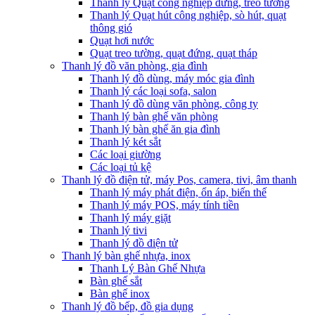
Thanh lý Quạt công nghiệp đứng, treo tường
Thanh lý Quạt hút công nghiệp, sò hút, quạt
thông gió
Quạt hơi nước
Quạt treo tường, quạt đứng, quạt tháp
Thanh lý đồ văn phòng, gia đình
Thanh lý đồ dùng, máy móc gia đình
Thanh lý các loại sofa, salon
Thanh lý đồ dùng văn phòng, công ty
Thanh lý bàn ghế văn phòng
Thanh lý bàn ghế ăn gia đình
Thanh lý két sắt
Các loại giường
Các loại tủ kệ
Thanh lý đồ điện tử, máy Pos, camera, tivi, âm thanh
Thanh lý máy phát điện, ổn áp, biến thế
Thanh lý máy POS, máy tính tiền
Thanh lý máy giặt
Thanh lý tivi
Thanh lý đồ điện tử
Thanh lý bàn ghế nhựa, inox
Thanh Lý Bàn Ghế Nhựa
Bàn ghế sắt
Bàn ghế inox
Thanh lý đồ bếp, đồ gia dụng