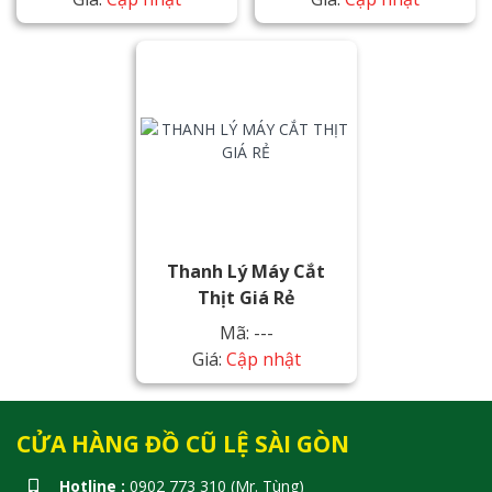
Thanh Lý Máy Cắt
Thịt Giá Rẻ
Mã: ---
Giá:
Cập nhật
CỬA HÀNG ĐỒ CŨ LỆ SÀI GÒN
Hotline :
0902 773 310 (Mr. Tùng)