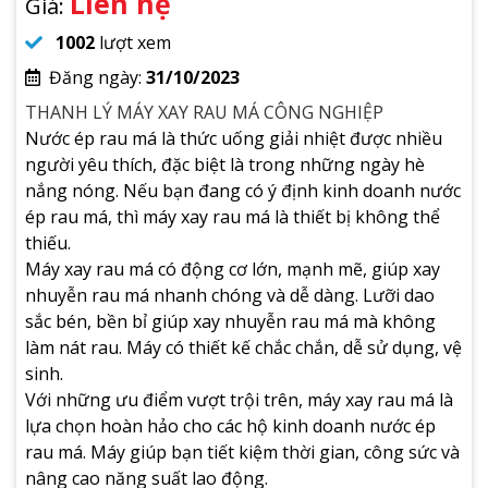
Liên hệ
Giá:
1002
lượt xem
Đăng ngày:
31/10/2023
THANH LÝ MÁY XAY RAU MÁ CÔNG NGHIỆP
Nước ép rau má là thức uống giải nhiệt được nhiều
người yêu thích, đặc biệt là trong những ngày hè
nắng nóng. Nếu bạn đang có ý định kinh doanh nước
ép rau má, thì máy xay rau má là thiết bị không thể
thiếu.
Máy xay rau má có động cơ lớn, mạnh mẽ, giúp xay
nhuyễn rau má nhanh chóng và dễ dàng. Lưỡi dao
sắc bén, bền bỉ giúp xay nhuyễn rau má mà không
làm nát rau. Máy có thiết kế chắc chắn, dễ sử dụng, vệ
sinh.
Với những ưu điểm vượt trội trên, máy xay rau má là
lựa chọn hoàn hảo cho các hộ kinh doanh nước ép
rau má. Máy giúp bạn tiết kiệm thời gian, công sức và
nâng cao năng suất lao động.