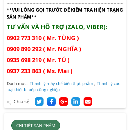
**VUI LÒNG GỌI TRƯỚC ĐỂ KIỂM TRA HIỆN TRẠNG
SẢN PHẨM**
TƯ VẤN VÀ HỖ TRỢ (ZALO, VIBER):
0902 773 310 ( Mr. TÙNG )
0909 890 292 ( Mr. NGHĨA )
0935 698 219 ( Mr. TÚ )
0937 233 863 ( Ms. Mai )
Danh mục :
Thanh lý máy chế biến thực phẩm
,
Thanh lý các
loại thiết bị bếp công nghiệp
Chia sẻ:
CHI TIẾT SẢN PHẨM