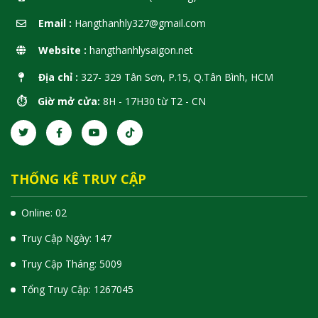
Email :
Hangthanhly327@gmail.com
Website :
hangthanhlysaigon.net
Địa chỉ :
327- 329 Tân Sơn, P.15, Q.Tân Bình, HCM
⏱️ Giờ mở cửa:
8H - 17H30 từ T2 - CN
THỐNG KÊ TRUY CẬP
Online: 02
Truy Cập Ngày: 147
Truy Cập Tháng: 5009
Tổng Truy Cập:
1
2
6
7
0
4
5