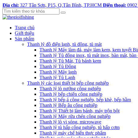
Địa chỉ:
327 Tân Sơn, P15, Q.Tân Bình, TP.HCM
Điện thoại:
0902
Trang chủ
Giới thiệu
Sản phẩm
Thanh lý đồ điện lạnh, tủ đông, tủ mát
Thanh lý Máy làm đá, máy làm kem, kem tuyết B
Thanh lý Tủ đông inox, tủ mát inox, bàn mát, bàn
Thanh lý Tủ Mát, Tủ bánh kem
Thanh lý Tủ Đông
Thanh lý Máy lạnh
Thanh lý Tủ Lạnh
Thanh lý các loại thiết bị bếp công nghiệp
Thanh lý lò nướng công nghiệp
Thanh lý bếp chiên công nghiệp
Thanh lý bếp á công nghiệp, bếp khè, bếp hầm
Thanh lý Bếp âu công nghiệp
Thanh lý Thiết bị làm bánh, máy trộn bột
Thanh lý Máy rửa chén công nghiệp
Thanh lý lò vi sóng, microwave
Thanh lý tủ hấp công nghiệp, tủ hấp cơm
Thanh lý máy chế biến thực phẩm