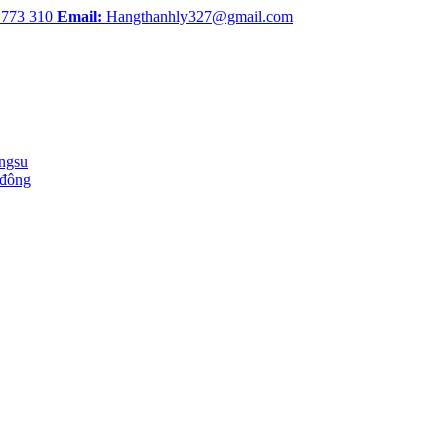
 773 310
Email:
Hangthanhly327@gmail.com
ingsu
 đông