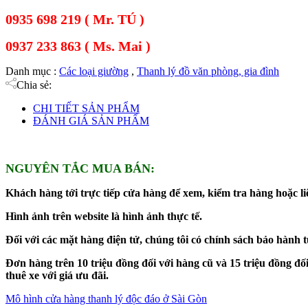
0935 698 219 ( Mr. TÚ )
0937 233 863 ( Ms. Mai )
Danh mục :
Các loại giường
,
Thanh lý đồ văn phòng, gia đình
Chia sẻ:
CHI TIẾT SẢN PHẨM
ĐÁNH GIÁ SẢN PHẨM
NGUYÊN TẮC MUA BÁN:
Khách hàng tới trực tiếp cửa hàng để xem, kiểm tra hàng hoặc liê
Hình ảnh trên website là hình ảnh thực tế.
Đối với các mặt hàng điện tử, chúng tôi có chính sách bảo hành 
Đơn hàng trên 10 triệu đồng đối với hàng cũ và 15 triệu đồng 
thuê xe với giá ưu đãi.
Mô hình cửa hàng thanh lý độc đáo ở Sài Gòn