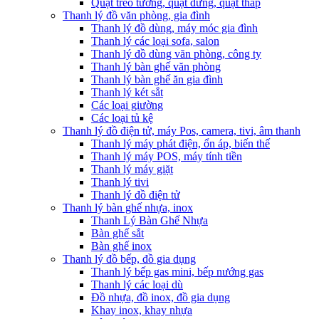
Quạt treo tường, quạt đứng, quạt tháp
Thanh lý đồ văn phòng, gia đình
Thanh lý đồ dùng, máy móc gia đình
Thanh lý các loại sofa, salon
Thanh lý đồ dùng văn phòng, công ty
Thanh lý bàn ghế văn phòng
Thanh lý bàn ghế ăn gia đình
Thanh lý két sắt
Các loại giường
Các loại tủ kệ
Thanh lý đồ điện tử, máy Pos, camera, tivi, âm thanh
Thanh lý máy phát điện, ổn áp, biến thế
Thanh lý máy POS, máy tính tiền
Thanh lý máy giặt
Thanh lý tivi
Thanh lý đồ điện tử
Thanh lý bàn ghế nhựa, inox
Thanh Lý Bàn Ghế Nhựa
Bàn ghế sắt
Bàn ghế inox
Thanh lý đồ bếp, đồ gia dụng
Thanh lý bếp gas mini, bếp nướng gas
Thanh lý các loại dù
Đồ nhựa, đồ inox, đồ gia dụng
Khay inox, khay nhựa