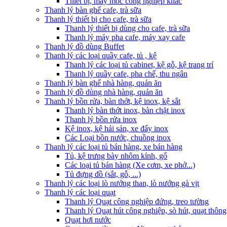
Thiết bị, máy móc công nghiệp khác
Thanh lý bàn ghế cafe, trà sữa
Thanh lý thiết bị cho cafe, trà sữa
Thanh lý thiết bị dùng cho cafe, trà sữa
Thanh lý máy pha cafe, máy xay cafe
Thanh lý đồ dùng Buffet
Thanh lý các loại quầy cafe, tủ , kệ
Thanh lý các loại tủ cabinet, kệ gỗ, kệ trang trí
Thanh lý quầy cafe, pha chế, thu ngân
Thanh lý bàn ghế nhà hàng, quán ăn
Thanh lý đồ dùng nhà hàng, quán ăn
Thanh lý bồn rửa, bàn thớt, kệ inox, kệ sắt
Thanh lý bàn thớt inox, bàn chặt inox
Thanh lý bồn rửa inox
Kệ inox, kệ hải sản, xe đẩy inox
Các Loại bồn nước, chuồng inox
Thanh lý các loại tủ bán hàng, xe bán hàng
Tủ, kệ trưng bày nhôm kính, gổ
Các loại tủ bán hàng (Xe cơm, xe phở...)
Tủ đựng đồ (sắt, gỗ, ...)
Thanh lý các loại lò nướng than, lò nướng gà vịt
Thanh lý các loại quạt
Thanh lý Quạt công nghiệp đứng, treo tường
Thanh lý Quạt hút công nghiệp, sò hút, quạt thông
Quạt hơi nước