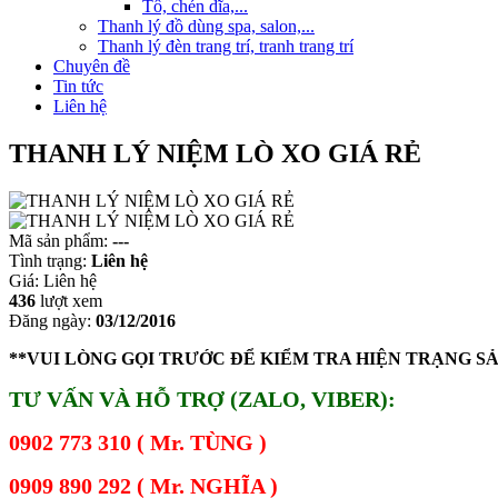
Tô, chén dĩa,...
Thanh lý đồ dùng spa, salon,...
Thanh lý đèn trang trí, tranh trang trí
Chuyên đề
Tin tức
Liên hệ
THANH LÝ NIỆM LÒ XO GIÁ RẺ
Mã sản phẩm:
---
Tình trạng:
Liên hệ
Giá:
Liên hệ
436
lượt xem
Đăng ngày:
03/12/2016
**VUI LÒNG GỌI TRƯỚC ĐỂ KIỂM TRA HIỆN TRẠNG S
TƯ VẤN VÀ HỖ TRỢ (ZALO, VIBER):
0902 773 310 ( Mr. TÙNG )
0909 890 292 ( Mr. NGHĨA )