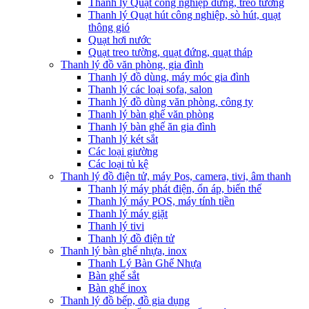
Thanh lý Quạt công nghiệp đứng, treo tường
Thanh lý Quạt hút công nghiệp, sò hút, quạt
thông gió
Quạt hơi nước
Quạt treo tường, quạt đứng, quạt tháp
Thanh lý đồ văn phòng, gia đình
Thanh lý đồ dùng, máy móc gia đình
Thanh lý các loại sofa, salon
Thanh lý đồ dùng văn phòng, công ty
Thanh lý bàn ghế văn phòng
Thanh lý bàn ghế ăn gia đình
Thanh lý két sắt
Các loại giường
Các loại tủ kệ
Thanh lý đồ điện tử, máy Pos, camera, tivi, âm thanh
Thanh lý máy phát điện, ổn áp, biến thế
Thanh lý máy POS, máy tính tiền
Thanh lý máy giặt
Thanh lý tivi
Thanh lý đồ điện tử
Thanh lý bàn ghế nhựa, inox
Thanh Lý Bàn Ghế Nhựa
Bàn ghế sắt
Bàn ghế inox
Thanh lý đồ bếp, đồ gia dụng