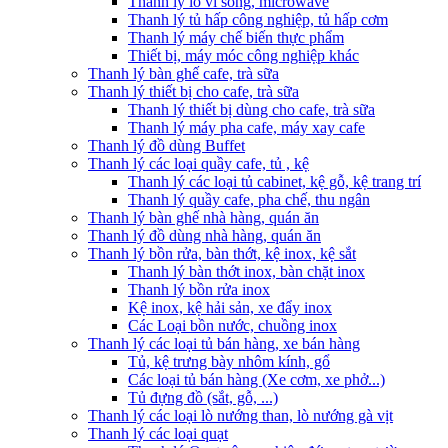
Thanh lý lò vi sóng, microwave
Thanh lý tủ hấp công nghiệp, tủ hấp cơm
Thanh lý máy chế biến thực phẩm
Thiết bị, máy móc công nghiệp khác
Thanh lý bàn ghế cafe, trà sữa
Thanh lý thiết bị cho cafe, trà sữa
Thanh lý thiết bị dùng cho cafe, trà sữa
Thanh lý máy pha cafe, máy xay cafe
Thanh lý đồ dùng Buffet
Thanh lý các loại quầy cafe, tủ , kệ
Thanh lý các loại tủ cabinet, kệ gỗ, kệ trang trí
Thanh lý quầy cafe, pha chế, thu ngân
Thanh lý bàn ghế nhà hàng, quán ăn
Thanh lý đồ dùng nhà hàng, quán ăn
Thanh lý bồn rửa, bàn thớt, kệ inox, kệ sắt
Thanh lý bàn thớt inox, bàn chặt inox
Thanh lý bồn rửa inox
Kệ inox, kệ hải sản, xe đẩy inox
Các Loại bồn nước, chuồng inox
Thanh lý các loại tủ bán hàng, xe bán hàng
Tủ, kệ trưng bày nhôm kính, gổ
Các loại tủ bán hàng (Xe cơm, xe phở...)
Tủ đựng đồ (sắt, gỗ, ...)
Thanh lý các loại lò nướng than, lò nướng gà vịt
Thanh lý các loại quạt