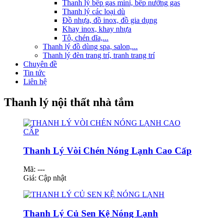
Thanh lý bếp gas mini, bếp nướng gas
Thanh lý các loại dù
Đồ nhựa, đồ inox, đồ gia dụng
Khay inox, khay nhựa
Tô, chén dĩa,...
Thanh lý đồ dùng spa, salon,...
Thanh lý đèn trang trí, tranh trang trí
Chuyên đề
Tin tức
Liên hệ
Thanh lý nội thất nhà tắm
Thanh Lý Vòi Chén Nóng Lạnh Cao Cấp
Mã: ---
Giá:
Cập nhật
Thanh Lý Củ Sen Kệ Nóng Lạnh