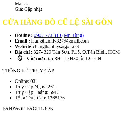
Mã: ---
Giá:
Cập nhật
CỬA HÀNG ĐỒ CŨ LỆ SÀI GÒN
Hotline :
0902 773 310 (Mr. Tùng)
Email :
Hangthanhly327@gmail.com
Website :
hangthanhlysaigon.net
Địa chỉ :
327- 329 Tân Sơn, P.15, Q.Tân Bình, HCM
⏱️ Giờ mở cửa:
8H - 17H30 từ T2 - CN
THỐNG KÊ TRUY CẬP
Online: 03
Truy Cập Ngày: 261
Truy Cập Tháng: 5913
Tổng Truy Cập:
1
2
6
8
1
7
6
FANPAGE FACEBOOK