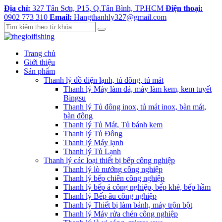
Địa chỉ:
327 Tân Sơn, P15, Q.Tân Bình, TP.HCM
Điện thoại:
0902 773 310
Email:
Hangthanhly327@gmail.com
Trang chủ
Giới thiệu
Sản phẩm
Thanh lý đồ điện lạnh, tủ đông, tủ mát
Thanh lý Máy làm đá, máy làm kem, kem tuyết
Bingsu
Thanh lý Tủ đông inox, tủ mát inox, bàn mát,
bàn đông
Thanh lý Tủ Mát, Tủ bánh kem
Thanh lý Tủ Đông
Thanh lý Máy lạnh
Thanh lý Tủ Lạnh
Thanh lý các loại thiết bị bếp công nghiệp
Thanh lý lò nướng công nghiệp
Thanh lý bếp chiên công nghiệp
Thanh lý bếp á công nghiệp, bếp khè, bếp hầm
Thanh lý Bếp âu công nghiệp
Thanh lý Thiết bị làm bánh, máy trộn bột
Thanh lý Máy rửa chén công nghiệp