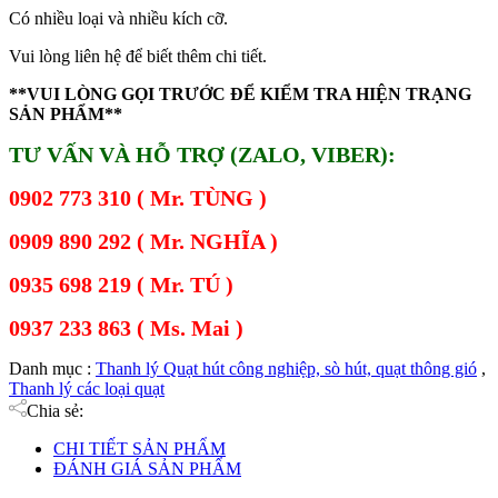
Có nhiều loại và nhiều kích cỡ.
Vui lòng liên hệ để biết thêm chi tiết.
**VUI LÒNG GỌI TRƯỚC ĐỂ KIỂM TRA HIỆN TRẠNG
SẢN PHẨM**
TƯ VẤN VÀ HỖ TRỢ (ZALO, VIBER):
0902 773 310 ( Mr. TÙNG )
0909 890 292 ( Mr. NGHĨA )
0935 698 219 ( Mr. TÚ )
0937 233 863 ( Ms. Mai )
Danh mục :
Thanh lý Quạt hút công nghiệp, sò hút, quạt thông gió
,
Thanh lý các loại quạt
Chia sẻ:
CHI TIẾT SẢN PHẨM
ĐÁNH GIÁ SẢN PHẨM