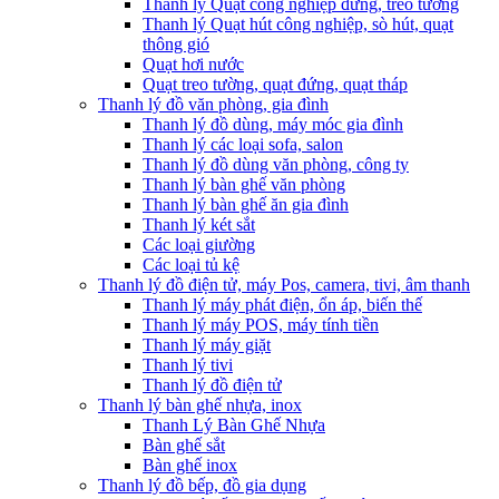
Thanh lý Quạt công nghiệp đứng, treo tường
Thanh lý Quạt hút công nghiệp, sò hút, quạt
thông gió
Quạt hơi nước
Quạt treo tường, quạt đứng, quạt tháp
Thanh lý đồ văn phòng, gia đình
Thanh lý đồ dùng, máy móc gia đình
Thanh lý các loại sofa, salon
Thanh lý đồ dùng văn phòng, công ty
Thanh lý bàn ghế văn phòng
Thanh lý bàn ghế ăn gia đình
Thanh lý két sắt
Các loại giường
Các loại tủ kệ
Thanh lý đồ điện tử, máy Pos, camera, tivi, âm thanh
Thanh lý máy phát điện, ổn áp, biến thế
Thanh lý máy POS, máy tính tiền
Thanh lý máy giặt
Thanh lý tivi
Thanh lý đồ điện tử
Thanh lý bàn ghế nhựa, inox
Thanh Lý Bàn Ghế Nhựa
Bàn ghế sắt
Bàn ghế inox
Thanh lý đồ bếp, đồ gia dụng