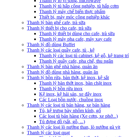
Thanh lý lò vi sóng, microwave
Thanh lý tủ hấp công nghiệp, tủ hấp cơm
Thanh lý máy chế biến thực phẩm
Thiết bị, máy móc công nghiệp khác
Thanh lý bàn ghế cafe, trà sữa
Thanh lý thiết bị cho cafe, trà sữa
Thanh lý thiết bị dùng cho cafe, trà sữa
Thanh lý máy pha cafe, máy xay cafe
Thanh lý đồ dùng Buffet
Thanh lý các loại quầy cafe, tủ , kệ
Thanh lý các loại tủ cabinet, kệ gỗ, kệ trang trí
Thanh lý quầy cafe, pha chế, thu ngân
Thanh lý bàn ghế nhà hàng, quán ăn
Thanh lý đồ dùng nhà hàng, quán ăn
Thanh lý bồn rửa, bàn thớt, kệ inox, kệ sắt
Thanh lý bàn thớt inox, bàn chặt inox
Thanh lý bồn rửa inox
Kệ inox, kệ hải sản, xe đẩy inox
Các Loại bồn nước, chuồng inox
Thanh lý các loại tủ bán hàng, xe bán hàng
Tủ, kệ trưng bày nhôm kính, gổ
Các loại tủ bán hàng (Xe cơm, xe phở...)
Tủ đựng đồ (sắt, gỗ, ...)
Thanh lý các loại lò nướng than, lò nướng gà vịt
Thanh lý các loại quạt