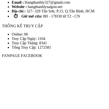
Email :
Hangthanhly327@gmail.com
Website :
hangthanhlysaigon.net
Địa chỉ :
327- 329 Tân Sơn, P.15, Q.Tân Bình, HCM
⏱️ Giờ mở cửa:
8H - 17H30 từ T2 - CN
THỐNG KÊ TRUY CẬP
Online: 06
Truy Cập Ngày: 1104
Truy Cập Tháng: 8341
Tổng Truy Cập:
1
2
7
2
5
8
1
FANPAGE FACEBOOK