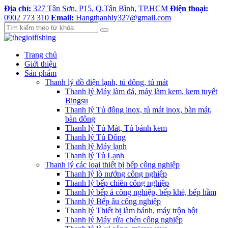
Địa chỉ:
327 Tân Sơn, P15, Q.Tân Bình, TP.HCM
Điện thoại:
0902 773 310
Email:
Hangthanhly327@gmail.com
Trang chủ
Giới thiệu
Sản phẩm
Thanh lý đồ điện lạnh, tủ đông, tủ mát
Thanh lý Máy làm đá, máy làm kem, kem tuyết
Bingsu
Thanh lý Tủ đông inox, tủ mát inox, bàn mát,
bàn đông
Thanh lý Tủ Mát, Tủ bánh kem
Thanh lý Tủ Đông
Thanh lý Máy lạnh
Thanh lý Tủ Lạnh
Thanh lý các loại thiết bị bếp công nghiệp
Thanh lý lò nướng công nghiệp
Thanh lý bếp chiên công nghiệp
Thanh lý bếp á công nghiệp, bếp khè, bếp hầm
Thanh lý Bếp âu công nghiệp
Thanh lý Thiết bị làm bánh, máy trộn bột
Thanh lý Máy rửa chén công nghiệp