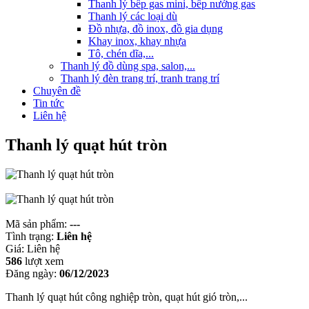
Thanh lý bếp gas mini, bếp nướng gas
Thanh lý các loại dù
Đồ nhựa, đồ inox, đồ gia dụng
Khay inox, khay nhựa
Tô, chén dĩa,...
Thanh lý đồ dùng spa, salon,...
Thanh lý đèn trang trí, tranh trang trí
Chuyên đề
Tin tức
Liên hệ
Thanh lý quạt hút tròn
Mã sản phẩm:
---
Tình trạng:
Liên hệ
Giá:
Liên hệ
586
lượt xem
Đăng ngày:
06/12/2023
Thanh lý quạt hút công nghiệp tròn, quạt hút gió tròn,...