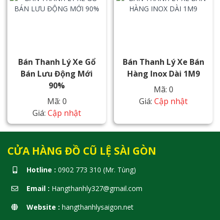
Bán Thanh Lý Xe Gổ
Bán Thanh Lý Xe Bán
Bán Lưu Động Mới
Hàng Inox Dài 1M9
90%
Mã: 0
Mã: 0
Giá:
Cập nhật
Giá:
Cập nhật
CỬA HÀNG ĐỒ CŨ LỆ SÀI GÒN
Hotline :
0902 773 310 (Mr. Tùng)
Email :
Hangthanhly327@gmail.com
Website :
hangthanhlysaigon.net