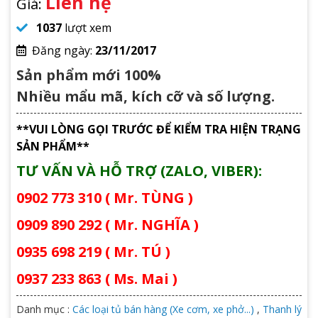
Liên hệ
Giá:
1037
lượt xem
Đăng ngày:
23/11/2017
Sản phẩm mới 100%
Nhiều mẩu mã, kích cỡ và số lượng.
**VUI LÒNG GỌI TRƯỚC ĐỂ KIỂM TRA HIỆN TRẠNG
SẢN PHẨM**
TƯ VẤN VÀ HỖ TRỢ (ZALO, VIBER):
0902 773 310 ( Mr. TÙNG )
0909 890 292 ( Mr. NGHĨA )
0935 698 219 ( Mr. TÚ )
0937 233 863 ( Ms. Mai )
Danh mục :
Các loại tủ bán hàng (Xe cơm, xe phở...)
,
Thanh lý