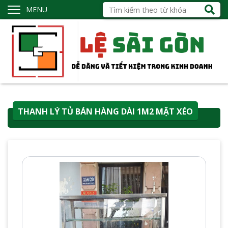
MENU
THANH LÝ TỦ BÁN HÀNG DÀI 1M2 MẶT XÉO