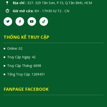
Địa chỉ :
327- 329 Tân Sơn, P.15, Q.Tân Bình, HCM
⏱️ Giờ mở cửa:
8H - 17H30 từ T2 - CN
THỐNG KÊ TRUY CẬP
Online: 02
Truy Cập Ngày: 42
Truy Cập Tháng: 6698
Tổng Truy Cập:
1
2
6
9
4
3
1
FANPAGE FACEBOOK