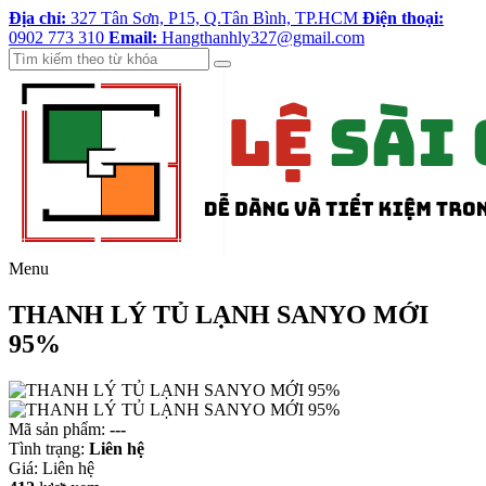
Địa chỉ:
327 Tân Sơn, P15, Q.Tân Bình, TP.HCM
Điện thoại:
0902 773 310
Email:
Hangthanhly327@gmail.com
Menu
THANH LÝ TỦ LẠNH SANYO MỚI
95%
Mã sản phẩm:
---
Tình trạng:
Liên hệ
Giá:
Liên hệ