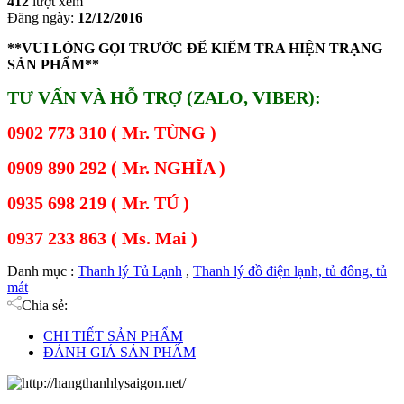
412
lượt xem
Đăng ngày:
12/12/2016
**VUI LÒNG GỌI TRƯỚC ĐỂ KIỂM TRA HIỆN TRẠNG
SẢN PHẨM**
TƯ VẤN VÀ HỖ TRỢ (ZALO, VIBER):
0902 773 310 ( Mr. TÙNG )
0909 890 292 ( Mr. NGHĨA )
0935 698 219 ( Mr. TÚ )
0937 233 863 ( Ms. Mai )
Danh mục :
Thanh lý Tủ Lạnh
,
Thanh lý đồ điện lạnh, tủ đông, tủ
mát
Chia sẻ:
CHI TIẾT SẢN PHẨM
ĐÁNH GIÁ SẢN PHẨM