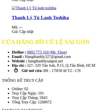
Thanh Lý Tủ Lạnh Toshiba
Mã: ---
Giá:
Cập nhật
CỬA HÀNG ĐỒ CŨ LỆ SÀI GÒN
Hotline :
0902 773 310 (Mr. Tùng)
Email :
Hangthanhly327@gmail.com
Website :
hangthanhlysaigon.net
Địa chỉ :
327- 329 Tân Sơn, P.15, Q.Tân Bình, HCM
⏱️ Giờ mở cửa:
8H - 17H30 từ T2 - CN
THỐNG KÊ TRUY CẬP
Online: 02
Truy Cập Ngày: 191
Truy Cập Tháng: 5843
Tổng Truy Cập:
1
2
6
8
0
7
2